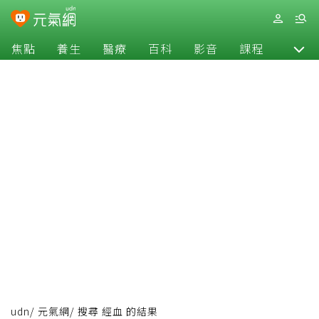
焦點
養生
醫療
百科
影音
課程
退休
udn
/
元氣網
/
搜尋 經血 的結果