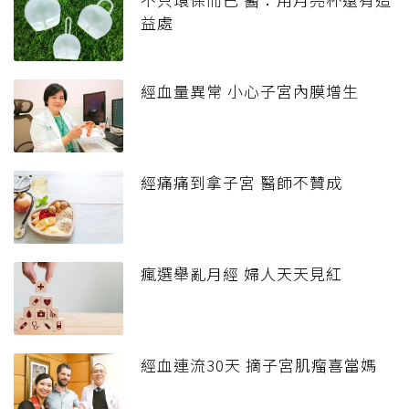
益處
經血量異常 小心子宮內膜增生
經痛痛到拿子宮 醫師不贊成
瘋選舉亂月經 婦人天天見紅
經血連流30天 摘子宮肌瘤喜當媽