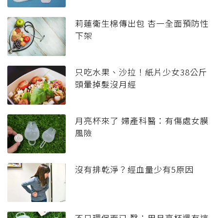
莉蓮衛生棉傳出包 杏一全面預防性
下架
只吃水果、沙拉！紙片少女38公斤
頭暈掉髮沒月經
月亮杯來了 婦產科醫：有傷處女膜
風險
沒有排乾淨？經血量少有5原因
不只環保而已 醫：用月亮杯還有這