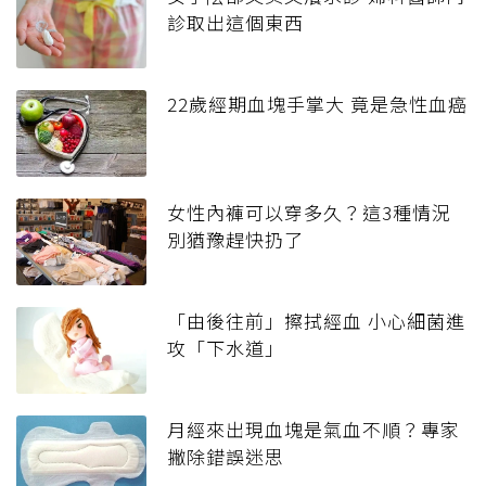
診取出這個東西
22歲經期血塊手掌大 竟是急性血癌
女性內褲可以穿多久？這3種情況
別猶豫趕快扔了
「由後往前」擦拭經血 小心細菌進
攻「下水道」
月經來出現血塊是氣血不順？專家
撇除錯誤迷思