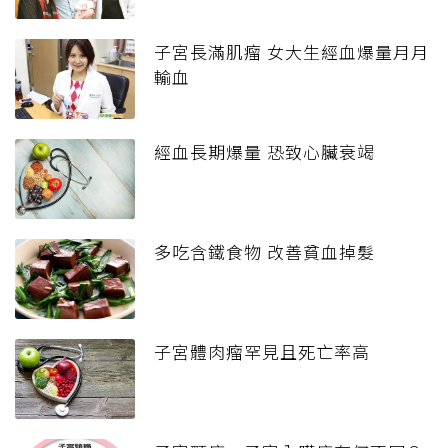
子宮長滿肌瘤 女大生經血爆量月月
輸血
經血長期爆量 恐致心臟衰竭
多吃含鐵食物 改善貧血掉髮
子宮體肉瘤罕見且死亡率高