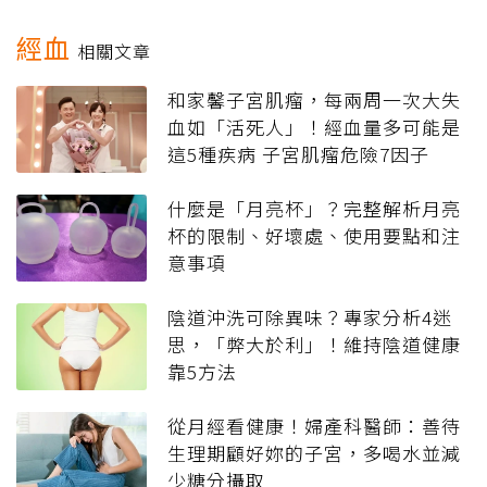
經血
相關文章
和家馨子宮肌瘤，每兩周一次大失
血如「活死人」！經血量多可能是
這5種疾病 子宮肌瘤危險7因子
什麼是「月亮杯」？完整解析月亮
杯的限制、好壞處、使用要點和注
意事項
陰道沖洗可除異味？專家分析4迷
思，「弊大於利」！維持陰道健康
靠5方法
從月經看健康！婦產科醫師：善待
生理期顧好妳的子宮，多喝水並減
少糖分攝取