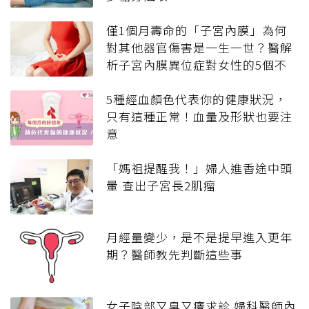
僅1個月壽命的「子宮內膜」為何
對其他器官傷害是一生一世？醫解
析子宮內膜異位症對女性的5個不
利
5種經血顏色代表你的健康狀況，
只有這種正常！血量及形狀也要注
意
「媽祖提醒我！」婦人進香途中頭
暈 查出子宮長2肌瘤
月經量變少，是不是提早進入更年
期？醫師教先判斷這些事
女子陰部又臭又癢求診 婦科醫師內