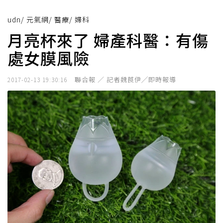
udn
/
元氣網
/
醫療
/
婦科
月亮杯來了 婦產科醫：有傷
處女膜風險
聯合報 ／ 記者魏莨伊╱即時報導
2017-02-13 19:30:16