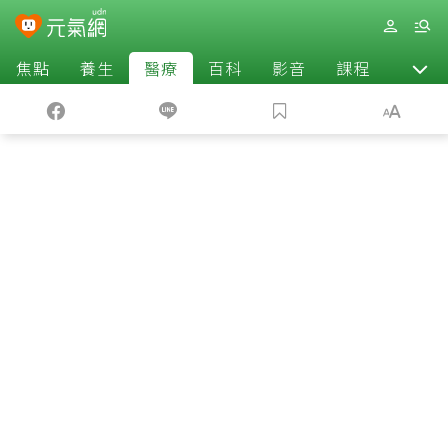
焦點
養生
醫療
百科
影音
課程
退休