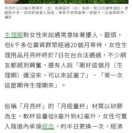
月亮杯以20毫升標準杯（左）和練習杯（右）為例，和10元硬幣相比，要
圓胖許多，如何舒適置入陰道，是新手使用者第一道關卡。記者魏莨伊／
攝影
生理期
對女性來說通常意味著擾人、厭煩，
但6千多位募資群眾經過20個月等待，女性生
理用品月亮杯終於7日在台合法通過，不少網
友都感到興奮，還有人說「剛好這個月（生
理期）還沒來，可以來試塞了」、「第一次
這麼期待生理期來」。
俗稱「月亮杯」的「月經量杯」材質以矽膠
為主，軟杯容量從8毫升到42毫升，女性可置
入陰道內承接
經血
，約半日更換一次，經沸