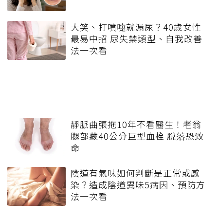
大笑、打噴嚏就漏尿？40歲女性
最易中招 尿失禁類型、自我改善
法一次看
靜脈曲張拖10年不看醫生！老翁
腿部藏40公分巨型血栓 脫落恐致
命
陰道有氣味如何判斷是正常或感
染？造成陰道異味5病因、預防方
法一次看