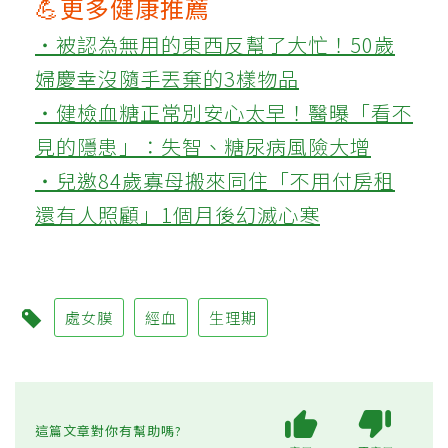
💪更多健康推薦
‧被認為無用的東西反幫了大忙！50歲
婦慶幸沒隨手丟棄的3樣物品
‧健檢血糖正常別安心太早！醫曝「看不
見的隱患」：失智、糖尿病風險大增
‧兒邀84歲寡母搬來同住「不用付房租
還有人照顧」1個月後幻滅心寒
處女膜
經血
生理期
這篇文章對你有幫助嗎?