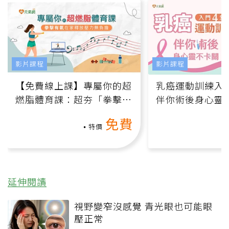
影片課程
影片課程
【免費線上課】專屬你的超
乳癌運動訓練入門
燃脂體育課：超夯「拳擊有
伴你術後身心靈
氧」高壓族在家釋放壓力無
上影音課）
免費
負擔
特價
延伸閱讀
視野變窄沒感覺 青光眼也可能眼
壓正常