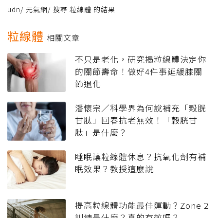
udn
/
元氣網
/
搜尋 粒線體 的結果
粒線體
相關文章
不只是老化，研究揭粒線體決定你
的關節壽命！做好4件事延緩膝關
節退化
潘懷宗／科學界為何說補充「穀胱
甘肽」回春抗老無效！「穀胱甘
肽」是什麼？
睡眠讓粒線體休息？抗氧化劑有補
眠效果？教授這麼說
提高粒線體功能最佳運動？Zone 2
訓練是什麼？真的有效嗎？