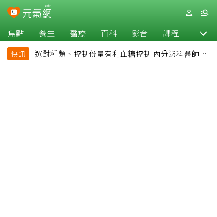
焦點
養生
醫療
百科
影音
課程
退休
選對種類、控制份量有利血糖控制 內分泌科醫師最
快訊
常吃的4種水果