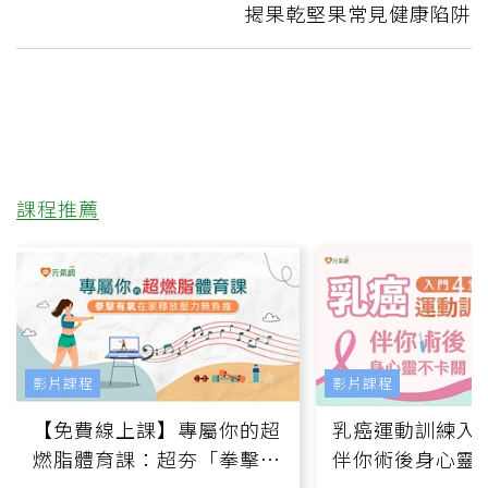
揭果乾堅果常見健康陷阱
課程推薦
影片課程
影片課程
【免費線上課】專屬你的超
乳癌運動訓練入門
燃脂體育課：超夯「拳擊有
伴你術後身心靈
氧」高壓族在家釋放壓力無
上影音課）