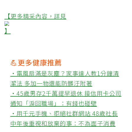
【更多精采內容，詳見
】
💪更多健康推薦
‧電風扇滿是灰塵？家事達人教1分鐘清
潔法 多加一物還能防髒汙附著
‧45歲男存2千萬提早退休 接信用卡公司
通知「淚回職場」：有錢也碰壁
‧用千元手機、拒絕社群網站 48歲社長
中年後重視和放棄的事：不為面子消費