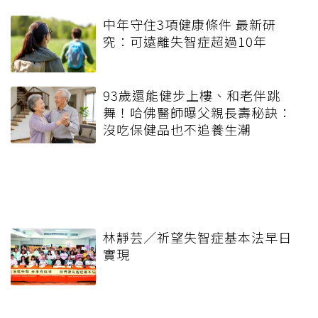
中年守住3項健康條件 最新研
究：可遠離失智症超過10年
93歲還能健步上樓、和老伴跳
舞！哈佛醫師曝父親長壽秘訣：
沒吃保健品也不追養生潮
林靜芸／祈望失智症基本法早日
實現