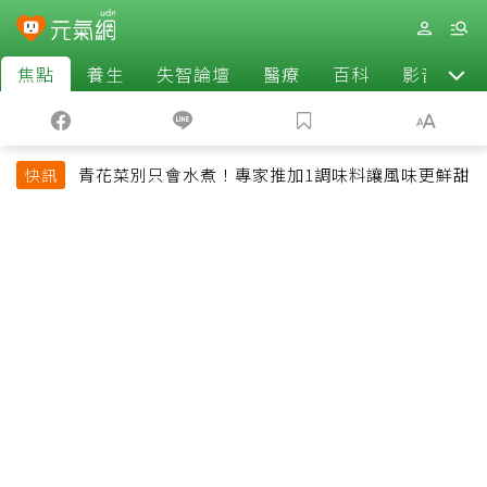
焦點
養生
失智論壇
醫療
百科
影音
青花菜別只會水煮！專家推加1調味料讓風味更鮮甜
快訊