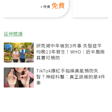
免費
負擔
特價
延伸閱讀
研究揭中年做到3件事 失智症平
均晚13年發生！WHO：近半風險
其實可預防
TikTok爆紅手指操真能預防失
智？神經科醫：真正該做的是4件
事