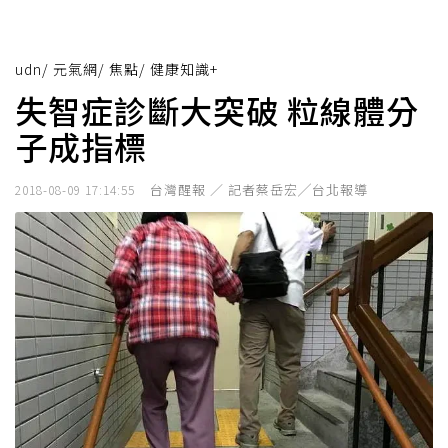
udn
/
元氣網
/
焦點
/
健康知識+
失智症診斷大突破 粒線體分
子成指標
台灣醒報 ／ 記者蔡岳宏╱台北報導
2018-08-09 17:14:55