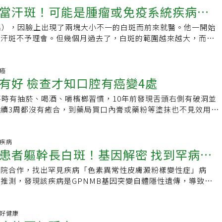
。唇癌和一般口腔癌比較不同的地方在於和日曬有關，正因為如
書作者：趙蓉出版社：世茂出版日期：2020/04/01作者簡介趙
當汗斑！可能是腫瘤或免疫系統疾病警
氣差&amp;nbsp;
榔的工人，共篩檢出2人罹口腔癌。口腔癌患者的口腔功能重
唇發生的機率多了八倍，研究發現罹患唇癌的民眾約有一半屬長
華中西醫結合》雜誌常務編委，美國抗衰老醫學會（A4M）會
外，改善發音、口水滲漏、顏面外觀等。他指出，他深入工地為
唇癌病患也必須注意有無罹患皮膚癌。當然唇癌也和菸、酒及檳
名），因臉上出現了兩塊大小不一的白斑而前來就醫。他一開始
會美容抗衰老分會會員。現任重慶藝星醫療美容醫院院長、副主
查服務，最常聽到的聲音是「有那麼倒楣嗎？認識的人嚼了幾十
。他說，唇癌有四個徵兆，一：唇部表面出現硬塊及結節，脫
是汗斑不予理會。但幾個月過去了，白斑的範圍越來越大，而且
證明篩檢陽性率約5％，顯示工地嚼食檳榔的工人罹患口腔癌的
現惡臭組織液。二：唇部發現麻木感合併腫痛的現象。三：唇部
出現體重減輕和雙手顫抖。經門診檢查確診為白癜風型的白斑，
屬於高危險群。同時也發現長期嚼食檳榔的人，其牙齒咬合面因
障礙，以致構音、咀嚼或吞嚥發生異常。四：頸部出現增大的硬
也發現黃先生合併甲狀腺亢進。很多病人對於白斑有很大的誤
得平平的，對冷熱刺激敏感，甚至已罹患牙周病。吳伯璋提醒民
造成顏面外觀的破壞及後續顏面重建過程，所以病患需要借助心
現白斑就一定是聞之色變、快速擴散的不治之症「白癜風」，事
頸癌
果出現白斑、紅斑、口腔黏膜下纖維化、扁平苔蘚、疣狀增生
有好 檢查才知口腔有癌變4處
面對顏面外觀缺損而產生的身心障礙。而治療癒後方面，第一和
疾病臨床上都會看起來像白斑，比如汗斑，感染性白斑，化學與
前病變，須至醫院做進一步的確診，呼籲民眾養成健康生活習
存活率約九成，一旦淋巴轉移則驟降至低於四成，所以不得不重
性砷中毒，皮膚淋巴瘤等。需要皮膚科醫師的專業判斷，才能夠
不吸菸、不喝酒，有嚼檳或吸菸者，應定期接受口腔黏膜檢查。
平時有抽菸、喝酒、嚼檳榔習慣，10年前發現舌頭右側有破洞並
應定期安排口腔癌篩檢，若口腔黏膜潰瘍持續超過2周以上沒有
確診為白癜風的白斑，就必須要抽血檢查是否伴隨其他自體免疫
續3周都沒有癒合，到藥局買口內膏或藥粉等塗抹也不見效用，
有白斑、紅斑、硬塊，不明原因出血、惡臭組織液及頸部淋巴腫
狀腺疾病和紅斑性狼瘡。白斑的治療提倡早期發現早期治療，在
口腔顎面外科蕭應良主任求診，發現右側舌緣有癌前病變的徵
障礙等異常症狀，應盡早至醫院接受檢查。
被完全破壞前，治療預後最佳。同時，也必須區別是屬於急性期
現為惡性腫瘤；左側舌緣及頰黏膜也有多處白斑病變，因此10
免疫失調相關與否。只有急性期，而且是與自體免疫相關的白
術治療，最近再接受頰黏膜的腫瘤切除術，目前恢復良好，沒有
見疾病
免疫調節劑。而對於穩定期或是其他因素造成的白斑，則需投以
患者軀幹長白斑！基因解密 找到罕病成
療。蕭應良主任表示，賴男求診時口腔共發現有一顆一公分的腫
上，皮膚科醫師會透過伍氏燈Woods lamp, 皮膚鏡
的徵兆，他陸續接受4次手術切除，定期回診觀察和戒除菸檳酒
pe，抽血和皮膚切片等方式輔助診斷和判斷治療方向。完整的白斑治
研院合作，找出罕見疾病「色素異常性皮膚澱粉樣變性症」病
知自己的病情後，積極配合治療並下定決心戒除菸檳酒的習慣，
，還有照光治療，皮膚科醫師也會在適時使用上口服免疫調節劑
推測，發現該疾病是GPNMB基因突變自體隱性遺傳，導致患
復發的跡象，他可以回歸正常生活。蕭應良主任指出，早期發現
為調整。治療的目的，除了穩定白斑不擴散之外，照光治療和準
GPNMB基因表現量顯著少於一般人，造成患者軀幹長出如夜
以上的口腔腫瘤都可以痊癒，民眾利用政府提供的免費口腔癌篩
色素的刺激修復有很大的幫助。這些治療對於早期白斑有很好的
。這次研究由三總皮膚科主治醫師江建平與中研院士陳垣崇及研
過程簡單、方便不會產生疼痛感，由醫師視診及觸診的方式為民
果因延遲治療造成黑色素細胞全然破壞，那就需要進行黑色素移
合作，耗費3年，針對這類病人進行全基因組關聯性分析，從9
科普好健康
檢查，期望能做到早期發現早期治療。