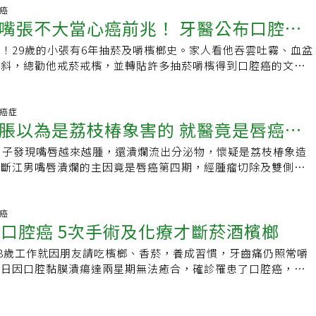
方脫落更嚴重。嚴重貧血可能會出現眉毛脫落；痳瘋病患者病變
2019年國人十大死因的統計，癌症依舊排名首位，口腔癌則高
素則可從熟雞蛋、肉類、全穀類、核桃補充。在這嫚嫚營養師特
0歲以上男性，多半與長期抽菸飲酒，喜愛辛辣、食物過熱有
頸癌
肥厚，眉毛容易脫落；斑禿患者也可能有眉毛脫落。三、眉毛下
五名，且大部分的案例都有嚼檳榔的習癖；其他的危害還包括罹
攝取，避免生雞蛋，因為生雞蛋會有抗生物素成分，對此不利，
嘴張不大當心癌前兆！ 牙醫公布口腔癌
需要和念珠菌感染、食道白斑作鑑別診斷；無痛內視鏡及切片檢
麻痹患者眉毛易下垂，如果是單側眉毛下垂，說明患的是臉神經
症候群、及消化道疾病的風險增高等，不可不慎。口腔癌的黏膜
疾病間的差異。他說，此病通常並無症狀，多是健康檢查時意外
，無法向上抬舉。有些人單側上眼瞼下垂，會使得一側眉毛顯得
變化，可能是先產生白斑，會感覺張口度逐漸變小，黏膜逐漸硬
！29歲的小張有6年抽菸及嚼檳榔史。家人看他吞雲吐霧、血盆
上，通常需要約1~2個月的時間，嫚嫚營養師也呼籲要堅持下
期白斑對於熱和刺激性的食物特別敏感，進食時可能出現胸骨後
沖豎眉毛沖豎而起，即為病情危急徵兆，此類患者應當及時救
口變小，稱為黏膜下纖維化，若沒有就醫治療、或繼續食用菸、
歪斜，總勸他戒菸戒檳，並轉貼許多抽菸嚼檳得到口腔癌的文章
指甲問題。 《延伸閱讀》 ．指甲內捲、嵌甲怎麼辦？醫指常見
般此症屬於良性，不需要治療，但應戒除病因，如菸、酒、辛
於濃密眉毛濃密為體質較強的象徵，可是，女性眉毛過於濃黑，
能進展成紅白斑、紅斑、疣狀增生等，此時離癌症就只差一線之
他抽菸、吃檳榔，也鼓勵他去醫院做口腔檢查，他都用「我還這
甲方式別再犯 ．指甲倒刺拔掉、咬掉易成甲溝炎！醫教２步驟
。根據日本橫斷性研究發現，食道糖原棘皮症多半在男性身上發
皮質功能亢進所致。眉毛短粗，多是性急易怒，應當提防疾症。
手術治療。 口腔癌的手術治療治療中的過程相當辛苦，除了須
檳榔的人那麼多，癌症怎麼可能輪到我！」來反駁；直到日前口
意缺鐵！ 以上新聞文字、照片皆屬《今健康》版權所有，非授
喝酒習慣會增加疾病發生風險，且胃食道逆流、巴瑞特氏食道、
人認為眉毛長是長壽的象徵，因此稱長眉為「壽眉」。但是研究
乾淨外，還須視情況做頸部淋巴廓清術，並依據組織缺損大小做
心裡越想越惶恐，趕緊就醫確診為口腔癌第二期。衛生福利部臺
他癌症
止任何網站、媒體、論壇引用及改寫。
率也比正常人高。陳建志建議，食道糖原棘皮症本身雖為良性，
能失衡有關，青、中年人出現壽眉可能為腫瘤、免疫性疾病等的
脹以為是荔枝椿象害的 就醫竟是唇癌四
是人們吃東西、說話、美觀的重要器官，手術過後除了可想而知
主任表示， 2018年國人死因統計結果，惡性腫瘤居十大死因之
症無關，但其共病若出現逆流性食道炎，仍會造成患者感到喉嚨
壽眉發生愈早，功能失衡痊癒的愈早，衰老的愈快，腫瘤發生機
受鼻胃管飲食的不適、吞嚥及咬合功能上的障礙、以及顏面外觀
症死因排行榜第五名是口腔癌，研究顯示抽菸、嚼檳榔者，罹患
難或對刺激性食物特別敏感。診斷方式建議用上消化道內視鏡針
男子發現嘴唇越來越腫，還潰爛流出分泌物，懷疑是荔枝椿象造
四十五～五十歲後出現壽眉較符合生理衰老規律。青、中年人出
，較嚴重的情況還需搭配做術後放射治療、化療療程，未來的日
般人的89倍，若合併抽菸、嚼檳榔、喝酒者，機率更高達123
行內視鏡切片檢查，排除罹癌潛在病灶及感染後，才能進行病理
診斷江男嘴唇潰爛的主因竟是唇癌第四期，經腫瘤切除及雙側頸
叢狀、束狀患者，應當定期體檢，及早發現，及早治療。七、眉
門診追蹤，過程艱辛且折騰，連帶地造成家庭的負擔，自己的人
大的危害，不能抱有僥倖心理。長期有菸酒檳習慣者更需要留意
皮瓣重建後，現接受後續的輔助性化學藥物暨放射線治療中。3
非常嚴重，很可能為膽腑病變。在此提醒大家注意，有的女性為
影。預防勝於治療除了儘快戒除檳榔、菸酒外，目前國民健康署
菸檳、少飲酒之外，日常應避免食用熱度過高或太辛辣的食物，
大量發生，荔枝椿象會分泌毒液，當不慎被牠的汁液噴濺到皮膚
彎，拔去多餘的眉毛。有的女性朋友甚至拔光整個眉毛，之後煞
嚼檳榔或吸菸（含已戒）民眾提供每2年1次免費口腔黏膜檢查服
查的習慣，早期發現、早期治療可提高治癒機會；而政府也有提
熱、潰爛等。60歲的江姓男子在今年4月的時候覺得嘴唇麻麻
頸癌
豈不知，眉毛並非沒有用的東西，人體的防禦功能是通過各種組
師的篩檢，能提早發現癌前病變，並透過早期治療來阻斷其轉變
膜檢查，應多加利用。而口腔癌是有前兆的，李怡祥分享10項
罹口腔癌 5次手術及化療才斷菸酒檳榔
有硬塊逐漸腫脹增大，甚至潰爛並流出分泌物，他認為是家裡附
也有防禦之功，眼睛如果沒有眉毛來遮擋，汗水、雨水就會流入
，這也是篩檢最重要的目的，希望民眾能多加運用。另外若發現
發現有任一種警訊時，應警覺異常並儘速就醫：10項口腔自我
椿象飛入家中，汁液不慎噴灑到嘴唇所致。他自行至藥局購買成
、結膜，誘發角膜炎、結膜炎，甚至誘發角膜潰瘍。眉毛周圍神
周以上未癒合的潰瘍及腫塊，應儘速就醫檢查，只要有警覺及決
以上未癒合的口腔潰瘍2.口腔或是頸部出現硬塊，觸摸時不一定
18歲工作就因朋友請吃檳榔、香菸，養成習慣，牙齒痛仍照常嚼
過腫塊越長越大並結痂，摳掉後又長出來了，且持續潰爛甚至還
常拔眉毛，會對神經血管產生不良刺激，容易導致臉部肌肉運動
傷害降低，捍衛自己的健康。
遲鈍4.口腔內有白斑或紅斑或突起物出現、腫塊形成5.時常有不明
近日因口腔黏膜潰瘍達兩星期無法癒合，確診罹患了口腔癌，他
樣拖了3個月，他發現不對勁，到南投醫院耳鼻喉科就診，醫師
、視物模糊、複視等症，還可能會誘發皮炎、毛囊炎等。此外，
不會疼痛6.張口困難7.舌頭運動受限，說話吞嚥咀嚼都有問
但還是抽菸和飲酒，導致術後潰瘍反覆發作，前後做了5次手術
後確診為第四期唇癌。吳昭寬說，口腔癌是常見的癌症，占國人
能還會導致眼瞼鬆弛、皺紋增多，進而影響整體美觀。所以，提
感覺異常，如下唇麻木9.牙齒浮動易位10.臉形左右兩邊不對稱延
完全戒除菸、酒、檳榔。澄清醫院中港院區口腔顎面外科主任吳
五位。口腔癌泛指口腔內的惡性腫瘤，包含唇、頰黏膜、舌、牙
使愛美，也不能輕易拔光眉毛。書籍介紹養生從養氣血開始：女
會傳染！ 避免細菌擴散2件事要記得做 天天刷牙還是有口臭？ 日
癌症防治中心為建築工人進行口腔黏膜檢查，篩檢2處工地、42