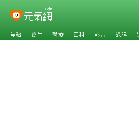
焦點
養生
醫療
百科
影音
課程