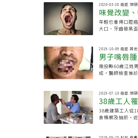
側三分之一的地
重其致癌性，依據
補充葉酸，生物
不常見，好發於4
2020-03-28 癌症.頭
早期，外側皮膚
居男性癌症的第
別提醒以熟雞蛋
味覺改變、
關，診斷過程中
垂許多顏面神經
患糖尿病、代謝
需要避免。 也提醒民眾，發現指甲出現問題，應先檢查確認問題為何以利改善。
查可有效地區分
麻痹，眉毛較低
變化初期的黏膜
年輕也會得口腔癌
10大變化
在營養攝取、調整
發現，但到了後
略高。四、眉毛
化失去彈性，張
大口、牙齒發黑
去，才有機會改善
疼痛的症狀。一
治。五、眉毛過
酒、檳榔，則可
給他，希望嚇阻
NG穿鞋、修剪指
辣、過熱飲食等
很可能為腎上腺
隔了，需儘快接受
麼年輕，抽菸嚼
輕鬆清除，也要留
現，長期抽菸和
六、眉毛過長古
將腫瘤廣泛切除
腔內長出異物，
2019-10-09 癌症.其
權合作媒體，禁
萎縮性胃炎的機
發現，壽眉和功
男子嘴唇腫
傷口重建。口腔
北醫院牙科李怡祥
且疾病進展與癌
早期外在表現。
的腫痛，還須忍
首，其中十大癌
異物感、吞嚥困
南投縣60歲江姓
期
率愈高，因此，
的改變等；此外
口腔癌的機率是一
對可疑的病灶進
成，醫師檢查後
現壽眉，特別是
子更需要定期回
倍，對健康有極
診斷。
部淋巴廓清手術暨
毛傾倒說明病得
生也蒙上一層陰
口腔變化，除戒
到5月是荔枝椿象
了讓眉毛又細又
針對30歲以上有
養成定期口腔檢
時，會造成皮膚灼
2019-07-10 癌症.頭
費苦心去紋眉，
務，希望藉由醫
供兩年一次口腔黏
38歲工人
的，發現下嘴唇
織完成的，眉毛
成癌症的可能性
口腔自我檢查，當
近荔枝園的荔枝
眼中，刺激角膜
口腔內有超過兩
檢查1.長達兩週
38歲建築工人從
藥擦拭嘴唇，不
經血管豐富，經
心，絕對可以將
有疼痛感3.味覺
食檳榔及抽菸，
散發出異味，就這
失調，誘發疼痛
原因的出血，通常
因手術戒除檳榔，
吳昭寬切片檢查
經常拔眉毛，可
題，感覺麻木8.
及化學治療後才
十大癌症死因第
醒各位讀者，即
伸閱讀： 牙周病
伯璋說，澄清醫院
2019-05-25 科別.皮膚