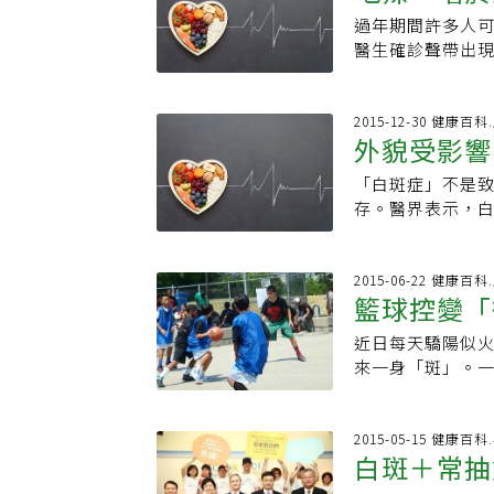
個月大的寶寶，
西、講話都會痛
消失的白斑，請
過年期間許多人
上長出白斑，立
堂掉到地獄，就
才不會那樣咧。」 可惜的是，關於生病這件事，從來就沒有所謂的「才不會
醫生確診聲帶出
教授簡直就是天
大女兒才2歲，小
沒有人不會生病，只是早晚而已。 切片的
酒，遠離甜和辣等
跟白斑，就能準確
接受電療手術多
信，他說那只是
去無任何慢性或
智障，但現在不同
病房躺了近廿天
是癌症，他甚至連
遍及各診所吃藥
2015-12-30 健康百科
生，拯救眾多結
理不便，「最愧
外貌受影響
歷上寫著菸齡三十五
象，立即接受喉
的症狀表現，九
觸陽光基金會後，
估了積沙成塔的威力。 當腫瘤出現症狀的時候往往已經潛伏
任陳均豪表示，
抽筋、癲癇，如
田受周冠志邀請
「白斑症」不是
就像是冰山冒出
皮過度增生、角
非常有關係，歐
前擔任小貨車司機
存。醫界表示，
以，但叔叔屬於
好發於菸酒、辛
是腦波未不正常
自動戒吃檳榔，
好。義大醫院皮
臉頰的洞，再拿左大腿的皮補左
帆表示，除抽菸
基因篩檢，可以
檢查確診，多年來
致無法產生黑色
來了，才是痛苦的開始。 叔叔像電影裡的生化人一樣，
成聲帶白斑，主
生？抉擇是痛苦
周冠志後決定參與
有的老年才碰上
2015-06-22 健康百科
流管、中心靜脈
變。國人平時愛
療結節性硬化症
籃球控變「
檳榔說不。
珊舉例，譬如車
的檢體，或者打
下來，恐導致聲
醫師、醫護人員
的位置都非對稱
好。 當他的媽媽來探病，一踏進病房，她嚇得只敢站在牆角，她帶著哭腔問我：
「抽菸、喝酒必
近日每天驕陽似
「愈早治療，效
「怎麼會變成這
心，但也不必過
來一身「斑」。
的白斑若長在暴
邊緣，偶爾會從
了又乾，前胸後
會搭配彩妝指導
的傷口被彈性繃
台北榮總皮膚部
入《元氣網粉絲
管插進氣切裡把
括黴菌引起的汗
2015-05-15 健康百
流淚，「別哭，別哭。」他媽媽說。 
白斑＋常抽
上。僅管汗斑不
道」不是早就已
散後不美觀，又