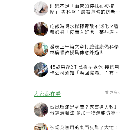
睡眠不足「血管如擰抹布被擠
壓」 專科醫：最被忽略的抗老方
法
吃飯時喝水稀釋胃酸不消化？營
養師揭「反而有好處」某些族群
才要禁
發表上千篇文章打臉健康偽科學
林慶順教授驚傳意外過世
45歲男存2千萬提早退休 接信用
卡公司通知「淚回職場」：有錢
也碰壁
看更多
大家都在看
電風扇滿是灰塵？家事達人教1
分鐘清潔法 多加一物還能防髒汙
附著
被認為無用的東西反幫了大忙！