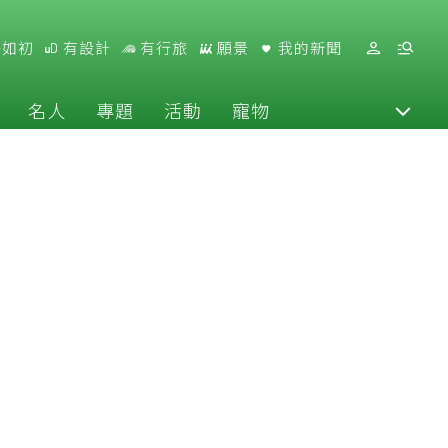
好如初
有設計
有行旅
願景
我的新聞
名人
專題
活動
寵物