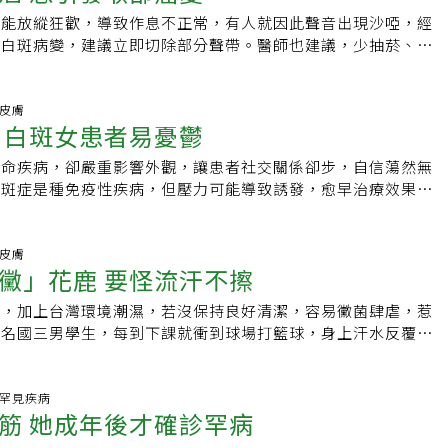
不斷抽筋癲癇，那時一名我崇拜已久的教授看到病童抽筋，且身
，情況越來越嚴重」，醫師確診為口腔癌第三期，讓他宛若從天
盡速就醫」，他在妻子的脅迫下看了醫生，因為他總是說：「我
可能放縱狂歡，導致作息不正常，有人就因此聲音出現沙啞，經
刻說這是結節性硬化症，這以後大概會有智能障礙。那時候覺得
像等待死亡來臨的感覺。周冠志說，當時在大陸年薪破百萬元，
」。
現白斑病變，建議立即切除部分聲帶。醫師也建議，少抽菸、喝
才，不用做腦波、不用電腦斷層，什麼都不用做，只要看到癲癇
女兒才出生40天，家庭事業兩得意，但迫於罹癌只好辭職，返台
結果出來了，鱗狀細胞癌。 叔叔無法相
刺激性食物，才不會過完年後喉嚨也出問題。47歲的林先生過
研判出病因。那是30年前，沒有藥物可治療，孩子確實會變成
次，多年來由醫師安排定期門診追蹤，去年底嚴重復發，在加護
一個小白斑而已，看起來就像嘴巴破掉的那種白斑，怎麼可能會
重大疾病，平常喜歡抽菸、喝酒，最近半年發現聲音沙啞症狀，
，mTOR抑制劑的出現，可以幫忙踩煞車，停止腫瘤及血管增
。周冠志說，罹癌後顏面受損，只能進食流質食物，不僅生活自
癌症的全名都無法完整講出來，他怎麼會得這種病呢。 他的病
沒有任何改善，直到大型醫院檢查後，才發現左側聲帶有白斑現
.皮膚
節性硬化症病友及家庭。臨床發現，癲癇是結節性硬化症最明顯
對的就是家人」，尤其女兒都還小，卻少有全家出遊機會，他接
 白斑女患者易憂鬱
年，每天一到兩包，檳榔偶爾吃，喝酒偶爾喝。 我們總是低
嚨直達鏡顯微手術，才獲得改善。台大醫院竹東分院耳鼻喉科主
成以上的結節性硬化症患者在一歲前發病，許多病友在一歲之前
決定走入人群，透過分享快樂許多，也更懂得珍惜。69歲邱木
很久了，小小的白斑
抽菸、喝酒、刺激性食物及用聲不當等，會造成聲帶黏膜鱗形上
果能提早確診，立即給藥，就能大幅降低智力受損。癲癇跟智力
，去年加入分享行列，他說，自己原本不抽菸不吃檳榔，十多年
致命疾病，卻嚴重影響外觀，讓患者社交關係卻步，自信蕩然無
海面的一角，不是只要把一小塊白斑挖掉就好，有些人也許可
化，引發喉部病變聲帶白斑症狀，數年後可能引起癌變，其中又
洲一項研究發現，如果在結節性硬化症寶寶尚未出現癲癇，也就
，開始一天一、二包檳榔提神，也養成嚼食檳榔習慣，8年前曾
白斑症是種免疫性疾病，但壓力可能導致誘發，愈早治療效果愈
比較不幸運的那一個，他得切除大半的左臉頰，拿左小腿的皮補
辣食物的中年男性。台北榮民總醫院耳鼻喉頭頸部主治醫師張嘉
放電以前，就開始用藥，病童智力可望不受影響。目前透過產前
沒想到隔年發現口腔出現病變。邱木田說，口腔發現白斑經切片
膚科主任劉懿珊說，白斑症是自己的免疫細胞攻擊黑色素細胞，
小腿的傷口。 而開完刀之後，等麻醉退了，人醒
、喝酒外，刺激性食物包括油炸類、冰飲及甜食等，也很容易造
發現胎兒是否有這方面異常，如果寶寶基因缺陷，到底生或是不
進行7次切除治療，讓他有感「多活一天就是賺到一天」，認識
素造成。患者無特定族群，無分年齡，有些在幼稚園時即罹患，
插滿各種管路，氣切、引
要原因是胃酸過度分泌後，鱗形上皮過度增生，容易引發喉嚨病
的，有人選擇繼續懷孕，但更多人終止妊娠。對於醫界來說，治
宣導，18鄉鎮市走透透，希望「檳友」聽他們的故事，盡快向
。「包括環境、壓力或本身基因，都可能是誘發的因子」，劉懿
.皮膚
導管、尿管、動脈導管，醫療人員可以隨時從那些管路抽取想要
吃辣，或每天來上一杯咖啡，這都可能引起胃酸逆流，長年累積
，是一場持久戰，只能透過藥物將傷害減至最輕，儘管如此，對
黴」花鹿 要怪流汗不擦
禍、住院、開刀都是種壓力源，有可能引發白斑症。通常白斑長
進有必要的藥物，他躺在床上什麼都不用做，他只要感受痛苦就
帶出現病變，而抽菸、喝酒更是主要原因之一。陳均豪指出，
以及家長來說，這是一場學習珍惜生命的漫長馬拉松。
，全身都可能長，目前臨床以擦藥、吃藥、照光等方式治療，
須戒，遠離刺激性食物」若發現聲帶白斑，一定不可以掉以輕
火，加上台灣環境潮濕，若沒保持良好清潔，容易黴菌肆虐，惹
果愈好」。劉懿珊表示，由於白斑易影響觀瞻，特別是女性患者
樣，我都不認得人了。」叔叔臉頰腫脹，零星的紫色斑塊在縫線
度緊張，聲帶白斑是可治癒的，應盡早到醫院接受診斷及治療。
一名國三男學生，每到下課就衝到球場打籃球，身上汗水反覆流
露處，更易造成心理陰影、影響社交，導致憂鬱，因此醫療上也
接縫流出鮮紅色的血，氣切頻繁地噴出濃稠的痰液，大腿和小腿
背漸漸長出汗斑，從點狀、塊狀變片狀，彷彿成了「黴」花鹿。
，解決患者的困擾。▍提供優質新聞，還需要你的鼓勵，按讚加
帶纏繞。偶爾氣切被痰塊卡住，他的臉會瞬間發紫，我們把抽痰
主治醫師陳志強指出，夏季潮濕悶熱，民眾常出現皮膚問題，包
團》：
痰塊抽掉，他才能再度得到氧氣，然而抽吸的不舒服會讓他不斷
斑，或汗孔堵塞造成的痱子或濕疹等，門診患者增加約三成以
科.罕見疾病
很多病人總說「早知道」，但這些「早知
筋 她成年後才確診罕病
痛不癢，但黴菌會抑制皮膚色素，讓皮膚表面變得有黑有白，擴
經知道了嗎。到處貼滿戒菸的宣導海報，不時發出的戒菸廣告，
稱花斑癬。陳志強表示，該名國中生不習慣打球後擦汗，剛開始