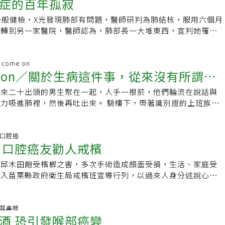
症的百年孤寂
表皮鑽取移植、表皮水泡移植、 頭髮移植和細胞移植等方式。
色素異常性皮膚澱粉樣變性症是GPNMB蛋白缺失所導致的自
有可能透露著體內的健康訊號，而白斑的種類有很多種，需要仰
成果已於今年2月1日刊載於國際學術期刊《美國人類遺傳學期
一般健檢，X光發現肺部有問題，醫師研判為肺結核，服用六個月
專業判斷，詳細問診檢查，才能夠對症下藥。白斑治療應按照病
，色素異常性皮膚澱粉樣變性症（ACD）是原發性皮膚澱粉樣
。轉到另一家醫院，醫師認為，肺部長一大堆東西，宣判她罹患
估，治療過程需耐心配合，才能夠達到控制。
罕見而獨特，特徵是臉、四肢、頸部、軀幹會出現廣泛黑斑及白
檢查，竟發現骨頭、腦部都有一些怪怪的東西，認為是癌細胞轉
僅少部分有搔癢感。但對患者而言，最大的痛苦來自於他人異樣
跟放療。就在化療前夕，王小姐尋求第二意見，於是到了某醫學
自幼被取笑「沒洗澡」，連想游泳的願望都是奢侈。過去文獻推
的醫師一看到她指甲上的纖維瘤，研判為少見的結節性硬化症，
.come on
是自體顯性且是不完全外顯遺傳，病因不明。但江建平指出，透
me on／關於生病這件事，從來沒有所謂的
建議她，不可做化療、放療。結節性硬化症是一種「百年孤寂」
僅推翻過去文獻，更藉由次世代基因定序解開致病原因，扮演黑
開朗基羅說：「大衛早就在這個石頭裡面，我只是把他雕出
修復、清除凋亡細胞碎片等重要角色的GPNMB基因，在患者
起來二十出頭的男生聚在一起，人手一根菸，他們輪流在說話與
結節性硬化症早就存在了，可能在一兩千年前、數百年前，就有
止執行，導致發炎使角質細胞壞死而累積沉澱，黑色素細胞消
，然後再吐出來。 騎樓下，帶著識別證的上班族，
醫學界慢慢從結節性硬化症病人身上雕刻出來，從腦部腫瘤、眼
這類罕見皮膚疾病患者平時應避免接觸過多紫外線，出門一定防
或抽空離開崗位，偷偷享受令人上癮的尼古丁。 如果真要
維瘤，以及肺部、心臟、腎臟，甚至腳趾頭，終於揭開這個疾病
到摩擦，連穿緊身牛仔褲都可能造成病情惡化。目前以口服A酸
的人都忘記開始抽菸的原因。癮頭就像焦油一樣，一點一滴慢慢
醫學歷史文獻，第一個被報導的結節性硬化症個案是在1835
價昂貴、副作用讓本來就很乾的皮膚變得更乾，使病友多放棄吃
。 對於勸人不要抽菸，其實說破了舌頭也沒
治.口腔癌
有著很明顯的血管纖維瘤，但一直到了1967年，歷經132年，
 口腔癌友勸人戒檳
出病因，將有助於未來發展小分子藥物對症下藥。江建平提及，
一樣，如果當事人不願意堅持意念，那麼任何計畫終究都會以失
症，症狀除了血管纖維瘤，還包括癲癇、智力障礙。再過了30
僅有9例，但他認為，真實病例數應該不少，只是民眾不認識而
7年，醫學發現，結節性硬化症係因TSC2基因突變造成，再過4
、邱木田飽受檳榔之害，多次手術造成顏面受損，生活、家庭受
後，希望將色素異常性皮膚澱粉樣變性症申請為罕見疾病，讓這
子中央正插著一個讓他得以繼續呼吸的管子，如果管子塞住或是
第二個基因突變TSC1。找到突變蛋白質後，終於在2006年研發
加入苗栗縣政府衛生局戒檳班宣導行列，以過來人身分述說心路
只能躲在黑暗中。
短短幾分鐘之內死掉，他的生與死之間只隔了一根短短的管子
可治療結節性硬化症患者腦部腫瘤，算一算距離第一個病例，已
我走過的路，像我一樣受苦」。50歲周冠志年輕時赴陸發展，
為何這兩個基因突變會造成各式各樣的血管瘤、腫瘤？因為這兩個
菸酒檳榔不離身，「一天吃8盒檳榔、抽3包菸，中午晚上都要
紙上寫下歪歪扭扭的字，像幼兒剛開始學會寫的字，或者更糟。
白，具踩煞車功能，一旦踩煞車的蛋白不見了，細胞就不正常增
上急性胰臟炎，但從沒想過口腔癌會在壯年時找上門，「口腔裡
科.耳鼻喉
來自於三個月前，當他發現嘴巴黏
酒 恐引發喉部癌變
種腫瘤。30多年前，我在台大實習，加護病房收治了一個5、6
不多的東西」，周冠志說，41歲那年發現口腔異狀，「吃東
就像那些彩色衛教單張上所說的──「若有不明原因出現且不會