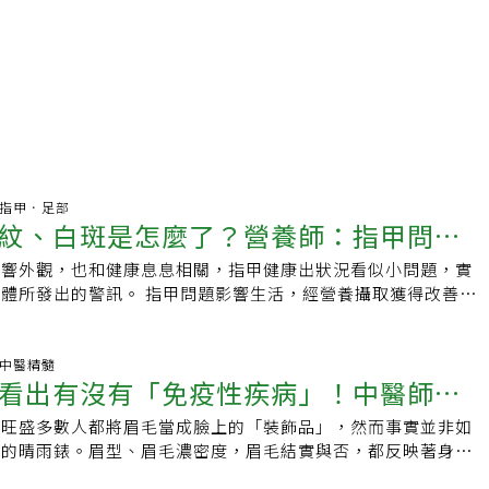
哪科.指甲．足部
紋、白斑是怎麼了？營養師：指甲問題
影響外觀，也和健康息息相關，指甲健康出狀況看似小問題，實
險，這樣吃助改善
體所發出的警訊。 指甲問題影響生活，經營養攝取獲得改善！
，日前媽媽的指甲出現狀況，變得容易斷脆、生長變慢、指間的
痛，各種動作都會出現不舒服，生活上受到很大的影響。經嫚嫚
現應為鈣和B12缺乏問題，在建議及叮嚀下，媽媽每日補充
科.中醫精髓
看出有沒有「免疫性疾病」！中醫師從7
優酪乳及鈣片補充，經兩個月的調整獲得大幅改善。 指甲問題盡早
感染風險！ 嫚嫚營養師提醒，指甲不健康除了和營養有關，也
否旺盛多數人都將眉毛當成臉上的「裝飾品」，然而事實並非如
你的身體健康
機會，例如腳底、腳趾就可能藏有細菌和黴菌，可能趁機入侵脆
康的晴雨錶。眉型、眉毛濃密度，眉毛結實與否，都反映著身體
，不同腳趾的灰趾甲互相傳染就是個常見的例子。 指甲異常可
時多觀察自己的眉毛，就能及早發現其中的健康秘密，對防治疾
初步自我檢查，像是指甲泛黃、變綠、甚至變黑，或者出現變