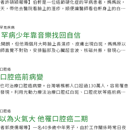
記者許碩穎報導】伯軒是一位結節硬化症的罕病患者，媽媽說，
的驚悚圖片，這些都是早就知道的事，只是人們習慣對還沒發生
斑，原本不以為意，沒想到花斑面積逐漸變大，家長誤以為是白
八天，帶他去醫院看臉上的溼疹，順便讓醫師看伯軒身上的白
像不接收這些訊息，就不會發生在自己身上。 歷經痛苦而重
知是汗斑。振興醫院醫學美容中心主任藍淑馨表示，除了學生，
小兒神經內科醫生，他看了下白斑，馬上幫我們安排腦部超音波
是新生，是痛苦的延續。叔叔以往的長相已不復見，取而代之的
班族也常有汗斑困擾，包括廚師、軍人或警察。她曾收治一名警
查。」媽媽覺得納悶，為何來看濕疹，卻要照超音波？伯軒媽媽
不自然的皮膚，還有不再能夠進食(任何)固體的嘴巴以及鱗狀細
通站崗，脖子就會長出一圈汗斑及濕疹，都是因制服不透氣關
寶寶心臟長了橫紋肌瘤，連腦部也有結節。原來，她的寶貝是一
科.罕見疾病
還是能再抽的(只要有嘴唇就可以抽)，
清潔習慣培養及使用抗黴菌藥物才能控制，藍淑馨呼籲雇主應多
 罕病少年靠音樂找回自信
的罕病寶寶，而他身上的白斑就是病徵。 伯軒六個月大就被確
些吞雲吐霧的人們，我就默默
改訂有吸濕排汗功能材質。開業中醫師彭溫雅則建議，民眾炎夏
年三十四歲的雅玲，則是一直到六年前才接受治療。雅玲家人
天會在病床上相遇吧。
西瓜、絲瓜或綠苦瓜等清熱化濕的食物，少吃蔥、薑、蒜、辣，
光開朗，但他兩個月大時臉上長濕疹、皮膚出現白斑，媽媽原以
多歲時因腹膜炎就醫，當時抽血檢查，說她是結節硬化症。因為
，造成更多皮膚問題。◎ 隨時掌握第一手健康訊息，快加入
醫師直覺不對勁，安排腦部及心臟超音波、核磁共振，發現心臟
掛心，直到後來咳嗽、氣胸，甚至呼吸窘迫住院，報告出來又說
】
大腦長出結節，確診為罕見疾病「結節硬化症」。疾病讓他一度
才開始重視。」雅玲小時候皮膚上就有白斑，但誤以為是胎記。
樂才找回自信。台大醫院基因醫學部主治醫師陳沛隆表示，結節
筋時，也以為小孩是被過年的鞭炮聲嚇到了，還帶她去收驚。經
因變異導致的疾病，因細胞不正常生長，全身各處器官都可能產
治.口腔癌
玲不只是肺臟，連腎臟、腦部都有結節，而且，連鼻子像上是青
可治口腔癌前病變
顯示，國內結節硬化症就醫人數近500人，預估仍有1000多人
是血管瘤。 台大醫院基因醫學部陳沛隆醫師表示，結節硬化症
硬化症影響許多器官，表現多樣化，醫師估計國內正確診斷就醫
致，患者因細胞不正常生長而在全身、器官，甚至是腦部都會有
燈也可治療口腔癌病變。台灣嚼檳榔人口超過130萬人，容易罹患
分之一，其中95%患者出現皮膚血管纖維瘤、白斑，以及像青
兒出生至成人階段都可能有新病灶出現，因此，倘未將病徵綜合
究發現，利用光動力療法治療口腔紅白斑、口腔疣狀等癌前病
者皮膚堅硬有如鯊魚皮，部分個案胎兒階段心臟就產生腫瘤。最
被延誤診斷。換句話說，各個領域的醫學專業都會遇到結節硬化
就能達到良好反應，病灶完全消失。一名60多歲的男性右邊口
腎臟長出節結，陳沛隆指出，後者會導致腎功能低下、出血，甚
計，95%患者會有皮膚血管纖維瘤或是白斑、像青春痘或疤痕般
斑且面積越來越大，最後紅白斑組織冒到嘴角外面，有如一團乒
部節結則會引發癲癇，影響智力與身體成長。周伯軒六個月大
的皮膚等。此外，患者腦部病灶也可能引起癲癇、影響智力與身
的肉球相當嚇人，接受台大光動力療法，經過22次治療病灶變
治.口腔癌
時動作突然停滯，就醫確定為癲癇，國中時期癲癇發作頻繁，曾
以為火氣大 他罹口腔癌二期
肺臟則會咳血、氣胸；腎臟則會佔據原有細胞的生長空間，造成
大牙科部主任江俊斌指出，口腔癌發生率、死亡率均占台灣男性
次大癲癇，上課或走樓梯時突然發作，嚇壞同學；部分同學的模
血，嚴重情形甚至需要洗腎。而研究文獻顯示，約六千名到一萬
0%口腔癌死亡個案和嚼檳榔有關，如果又酗酒，罹癌風險更
度自卑、個性封閉。後來他看了罕病家庭的「一首搖滾上月球」
者郭庚儒報導】一名40多歲中年男子，由於工作關係時常日夜
能有一人患有結節硬化症，但健保資料中發現，在台灣，此症的