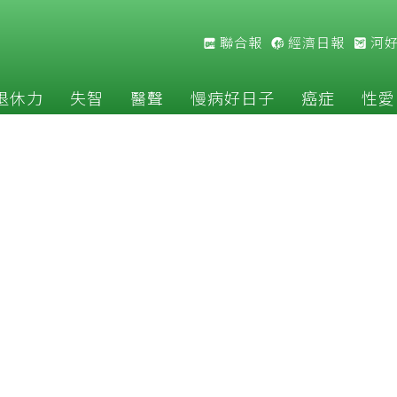
聯合報
經濟日報
河
退休力
失智
醫聲
慢病好日子
癌症
性愛