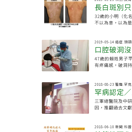
齦、口底及顎部
生的排寒祛溼暖身
長白斑別只
常6原因都會造成你口
名有吸菸、嚼食檳
此下嘴唇比上嘴
蓉 中西醫師《中
建，必須由內到
期戶外工作者，
32歲的小明（化
訊
員，中國醫師協
勞工提供口腔檢
榔脫離不了關係
不以為意，以為
任醫師。
年都沒事。」事實
屑、潰瘍甚至出
還發現自己開始
盛行率不低，是
的活動功能出現
進一步抽血檢查
過度咀嚼磨耗變
塊。唇癌治療會
解， 以為只要出
2019-05-14 癌症.頭
眾，口腔黏膜如
口腔破洞沒
理醫師的輔導來
實上不然，很多
等，有可能是癌
第二期唇癌五年
雷射後白斑，慢
慣，不嚼檳榔、
47歲的賴姓男子
視。他提醒，民眾
對症下藥。如果
有疼痛感，破洞持
癒合，或是口腔
疾病，尤其是甲
他向童綜合醫院
大、語言或進食
黑色素細胞尚未
兆，經切片檢查發
或是穩定期，與
年來陸續接受手
2018-08-23 醫聲.罕
斑，才需要投以
罕病認定／
再接受化療或電
其他治療方式。臨床
瘤和3處癌前病變
Dermosco
三軍總醫院及中
因
的習慣，賴男得
療，除了藥膏外
因，推翻過去文獻
所幸腫瘤都沒有
和抗氧化劑去作
者黑色素細胞中的
早期治療，90%
分子雷射對於黑
空繁星般的白斑
檢，口腔癌篩檢
治療效果，但如
究員鄔哲源的團隊
2018-06-10 新聞.
眾的口腔健康做