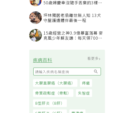
50歲婦慶幸沒隨手丟棄的3樣物
品
坪林獨居老翁離世無人知 13犬
守屋護遺體伴最後一程
15歲經營之神3.9億暴富落幕 麥
克風少年蘇友謙：每天領700元
過日子
看更多
疾病百科
大腸直腸癌（大腸癌）
痔瘡
骨質疏鬆症（骨鬆）
失智症
B型肝炎（B肝）