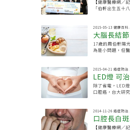
【健康醫療網／
還有菸品包裝上
胸背出現點狀花
「伯軒出生五十
的事情充耳不聞，好
斑症，看診後才
斑，當時看診的
新獲得的人生不
穿制服工作的上
跟心臟超音波檢
是左邊臉頰一大塊
員，每到夏日交
說，後來發現，
2015-05-13 健康百
胞隨時有可能再捲土重來的恐懼。 菸當然
係。汗斑只能靠
大腦長結節
個「結節硬化症」
只是叔叔說他不會再抽了。 每當我經過醫院周圍那
體貼員工，制服
診並治療，但今
想著，也許某一
可多吃綠豆湯、
17歲的周伯軒陽
說，「雅玲二十
以免「火上加油」
為是小問題，但
不了解，因此未
【元氣網粉絲團
出現橫紋肌瘤、
是結節硬化症，
自卑封閉，靠音
小時候因癲癇抽
硬化症是一種基
2015-04-21 癌症防
檢查後發現，雅
LED燈 
生結節。健保資料
春痘的凸起，其實
未被確診。結節
是基因變異所導
除了省電，LED
治療者可能不到四
結節，而且從胎
口腔癌，台大研
春痘或疤痕，患
判斷，會使病患
變，平均三至四次
棘手的是腦部、
症病患。 根據統
腔黏膜長出紅白
至需要洗腎；腦
的疤痕、鯊魚樣
乓球大小的不規則
2014-11-26 癌症防
時，就因為喝奶
口腔長白斑
體成長；病灶在
小幾乎消失。台
一天能發生好幾
腎功能低下、出
癌症的第四名，8
仿取笑，讓他一
【健康醫療網／記
名新生寶寶就可