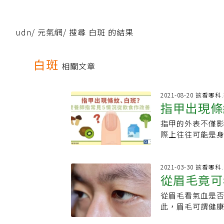
udn
/
元氣網
/
搜尋 白斑 的結果
白斑
相關文章
2021-08-20 該看
指甲出現條
指甲的外表不僅
恐增感染風
際上往往可能是身
嫚嫚營養師分享
肉也時常感到疼
營養師評估後，發
2021-03-30 該看哪
從眉毛竟可
500ml的無糖
檢查，未改善恐增
從眉毛看氣血是
種眉型判斷
有可能增加感染
此，眉毛可謂健
弱的指甲造成感染
的健康狀況，平
從形狀和顏色作