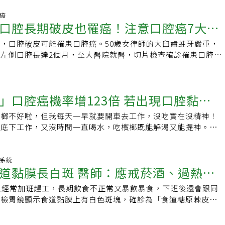
。一位朋友的女兒15歲了，眉清目秀，非常討人喜歡，不過她
來、越來越小塊）等，都應多加留意，盡早檢查為佳，即便看似
有事都壓在心裡，不喜歡和人交流，甚至不和自己的父母交流。
頸癌
避免後續更多麻煩的健康問題。 發現指甲問題盡早檢
口腔長期破皮也罹癌！注意口腔癌7大危
麼，她在家裡偷偷地流眼淚，媽媽在一旁安慰她，替她擦眼淚，
善！ 除了疾病及感染問題外，嫚嫚營養師也分享５種常見與營
媽媽發現女兒的眉毛脫落下來。媽媽有些擔心，趕忙帶著她來看
甲狀況，提供給民眾參考，包括了直條凸起細線、白色橫條紋、
，口腔破皮可能罹患口腔癌。50歲女律師的大臼齒蛀牙嚴重，
眼皮，發現眼皮上有一塊豆粒大小的白斑，我斷定她得的是暈
是中間粗白線條、指甲凹陷變薄、指甲易脆裂。 直條凸起細
左側口腔長達2個月，至大醫院就醫，切片檢查確診罹患口腔
一種。其實，眉毛脫落，出現白斑，即為氣血不足的早期訊號。
表示，指甲出現直條凸起的細線，通常與人體老化有關，屬正常
口腔內傷口超過二周未癒合，應立即就醫檢查。不菸不檳 仍有
的病，發現的早還能治癒，如果發現的晚，就很難治癒。眉毛長
甲長出皺紋。這樣的情況飲食建議多補充優質的蛋白質，因為蛋
癌彰化基督教醫院口腔顎面外科醫師蔡國陽表示，不菸不檳的口
，說明人體氣血旺盛；反之，眉毛稀短、細淡、枯脫，說明氣血
甲的基本原料，攝取充足才有利正常生長。另外也要補充足夠的
大類型，一類是「免疫系統不佳」，如扁平苔蘚遺傳基因、塑化
的皮膚病與氣血失調有著密切關係。白斑雖然病在皮毛，但主要
」口腔癌機率增123倍 若出現口腔黏膜
抗氧化力及保水力。 白色橫條紋：指甲若出現白色的橫條紋，
響引起；另一類則是45至65歲的「長期口腔破皮」女性，常見
、氣陰不足、肝腎虧虛，再加上風邪外侵、客於肌表、脈絡阻
缺鈣或缺菸鹼素所引起，在飲食上就建議多補鈣，例如牛奶、羊
包括假牙不合、智齒不正、蛀牙稜角摩擦口腔內側等，當口腔黏
養而發展成此病。臨床上治療此病以益氣養陰、疏表散邪、養血
檳榔不好啦，但我每天一早就要開車去工作，沒吃實在沒精神！
，要當心！
無糖優格、芝麻飲、杏仁奶，建議早晚各喝一杯(240 ml)，而
就容易產生病變。據統計，每天吃10到15顆的檳榔持續5年
為主。用純中藥製劑就能夠改善患者的血液循環，調節人體內分
陽底下工作，又沒時間一直喝水，吃檳榔既能解渴又能提神。」
乾香菇、雞肉的里肌肉、鯖魚補充。 白斑、白點、中間粗白線
口腔癌。蔡國陽說，檳榔纖維粗糙，長時間嚼食就容易導致口腔
，進而迅速提升酪胺酸活性，促進黑色素細胞平衡，恢復微循
輕鬆卻又無奈的語氣說著，看著他口腔內僵硬的黏膜及白斑，我
斑、白點、中間粗白線條，通常可能是因為缺鋅、或是壓力過大
細胞突變的機會，若檳榔再加上石灰，更添致癌性。蔡國陽表
，同時有序地修復黑色素缺陷基因，促進肌膚正常色素健康正
對口腔黏膜的危害是相當大的，特別是你又一天抽一包多的菸，
造成指甲生長變慢，壓力大會消耗體內鋅及維生素C，兩者皆不
中，以嚼檳族為大宗，建議嚼檳族可改用新鮮蔬菜條、蒟蒻條、
光線的敏感性，徹底解決復發因素。不管白斑病程長短、面積大
三樣危險因子加在一起，得口腔癌的機會是一般人的123倍！一
化系統
在營養攝取上會建議以牡蠣、南瓜子、奇亞籽、牛肉、干貝補
糖等物取代，幫助戒檳榔。目前國健署針對30歲以上嚼檳榔或
道黏膜長白斑 醫師：應戒菸酒、過熱食
能在短期內控制白斑擴散。下面就來具體說明一下眉毛的不同表
掉，不要等到變成癌症了才後悔。」病人淡淡地笑著說他知道
從甜椒、綠花椰、番茄、木瓜、奇異果、芭樂中攝取。 指甲凹
以上至29歲曾經或仍嚼檳榔的原住民，免費提供每2年1次口腔黏
號：一、眉毛乾枯正常情況下，眉毛應當油亮、有光澤，如果眉
後也會按時回診追蹤，而我心裡也只能希望他能聽進去，苦口婆
陷變薄的情況常見出現於缺鐵性貧血的族群身上，需注意同時補
大徵兆 口腔癌有幾大徵兆，一旦出現類似徵兆應盡速就醫。1.觸
人經常加班趕工，長期飲食不正常又暴飲暴食，下班後還會跟同
變黃，還伴隨著月經不調，多是肺氣虛所致。二、眉毛脫落眉毛
吃檳榔的危害檳榔對口腔的危害除了黏膜外，還包括：咽喉、牙
豬血湯、蛤蠣湯、紫菜蛋花湯、紅莧菜番茄豆腐湯補充鐵。 指
下方有硬塊或有增厚感，2.傷口超過14天沒有癒合3.口腔不明
健檢胃鏡顯示食道黏膜上有白色斑塊，確診為「食道糖原棘皮
的人，多氣血衰弱、體弱多病，此類患者易手腳冰涼，腎氣相對
顳顎關節都影響甚鉅，研究機構早已證實其成分中的「檳榔素」
出現容易脆裂的情況，通常與缺鈣、葉酸、生物素(維生素B7)
痛、麻木4.有些患者口腔黏膜表面會出現白斑或紅斑5.聲音沙
立即的危險，但醫師叮囑他應該戒酒並調整生活作息，才能盡快
能衰退、腦垂體前葉功能衰退者，眉毛容易脫落，特別是眉毛外
有致癌性，而添加物中的紅灰、白灰、 荖葉、荖花等，會更加
鷹嘴豆、黑豆、綠豆、大紅豆、菠菜、韭菜、蕹菜、萵苣、紫菜
舌頭活動受限7.頸部摸到異常硬塊等
大學附屬醫院家庭醫學科醫師陳建志說，食道糖原棘皮症其實並