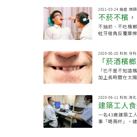
病有非常大的好處
形、捲甲（捲起
的性格內向，所
2021-03-24 癌症.頭
小問題也應積極改善，以
不菸不檳，
那天不知道為什
查，這樣吃有助改
可是擦著擦著，
養缺乏相關的指
不抽菸、不吃檳榔
險徵兆
診。我翻開她的
出現白斑或白點或
蛀牙稜角反覆摩擦
痣，這是白斑的
線：嫚嫚營養師
癌。醫師呼籲，若
像這個孩子所患
現象，可視作指
二類人易罹口腔
粗、濃密、潤澤
白質也是建造指
腔癌患者分為二
2020-08-28 科別.牙科
不足。白斑這樣
「菸酒檳榔
蔬果，增加指甲的
劑等環境荷爾蒙影
病根為正氣不足
常見可能是因為
口腔破皮原因，
滯，肌膚失去滋
「也不是不知道
僵硬、白斑
奶、無糖優酪乳、
膜長期受到刺激，
祛風、滋養經絡
加上長時間在太
菸鹼素的補充可從
半，就可能罹患
泌，提升免疫力
邱先生帶著一絲
條：指甲出現白
破皮，進而增加
環，再生黑色素
告訴他 「吃檳榔
所引起，缺鋅容易
示，口腔癌患者
常，提升肌膚對
偶爾應酬喝酒，這
2020-06-11 科別.消
利於指甲生長。
無糖口嚼錠、硬喉
建築工人食
小，通過治療都
定要下定決心戒
鋅，維生素C則可
吸菸民眾、18歲
現反映的不同訊
了，他會改，之
陷變薄：指甲凹
膜檢查。口腔癌7
一名43歲建築工
物
毛梢直、乾燥、
心的再三叮嚀。
鐵及蛋白質。可從
摸傷口時會感受到
事「喝兩杯」，
稀疏、容易脫落
齒、牙周組織、
甲易脆裂：指甲若
原因出血或感到疼
症」，雖然沒有
較弱。甲狀腺功
及「檳榔鹼」均具
有關，建議可從
啞、發音不清6.
「除斑」。亞洲