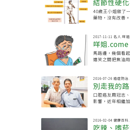
結節性硬化
植手術，這包括了
位患者家族，發現
總而言之，白斑
體隱性遺傳疾病，
40歲王小姐做了
賴皮膚科醫師的
刊》。江建平表示
藥物，沒有改善
人情形做綜合評
變性症的亞性，
肺腺癌，進一步
斑，皮膚乾燥，
移，建議做化療
眼光，曾有患者
中心。經驗豐富
2017-11-11 名人.咩姐
測，該疾病可能
咩姐.co
絕非癌症，強烈
過此次研究，不
的疾病，就像米
色素體形成、皮膚
馬路邊，幾個看
「才不會」
來。」事實上，
體內因錯亂、停
嬉笑之間把焦油用力吸進肺裡
人罹患此疾病。
失。江建平說，
在短暫的休息時間，
睛腫瘤、臉部纖
曬，不可讓皮膚受
問，我想大部分
的神祕面紗。翻閱
控制病情，但藥
滲進肺泡當中，也滲進日常生活當中
2016-07-26 癌症防
年，該名患者臉部
別走我的路
藥。這次研究找
有用，就像減肥
才確定結節性硬化
目前全台已知病例
敗收場。 叔叔躺在床上，頭部以上腫脹到無法轉動，更正確地說，他不敢移動脖
年，也就是199
口腔癌友周冠志
忽視。找出病因
子，因為他的脖
年，2001年找到
影響，近年相繼
些罕病患者不再
滑脫，他可以在
出蛋白質藥物，
歷程，奉勸「別走
───氣切。 叔叔盯著天花板，這是他開刀完以後唯二能做的事，呼吸和發呆。
有171年之久。
因業務工作性質，
偶爾他用筆在白
基因所產生的蛋
喝酒」，一度染
2016-02-04 健康百
他在白紙上寫著「好痛苦」。 一切痛苦的起點
吃辣、嗜菸
生、分化，產生各
出現一顆跟米粒差
膜有一塊白斑，