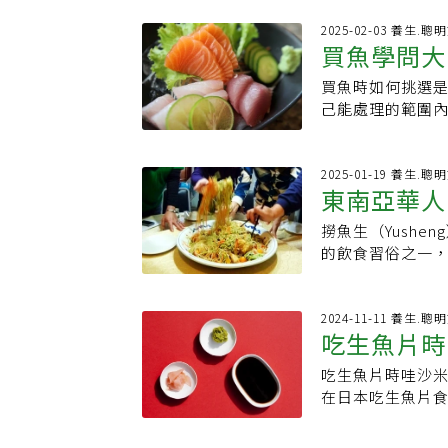
位農業部指出，
染的哺乳動物（
位都有它的用武
2025-02-03 養生.聰
龍蝦、蝦等甲殼
買魚學問大
間的魚肉之外，
於，鮭魚並非唯
以拿來加工製成
純戒吃鮭魚並不
買魚時如何挑選
教你怎麼選
魚片口感軟軟嫩
味生鮮料理的需求
己能處理的範圍
的部位，入口即
lomi），此類
是否新鮮；另外，有
質軟嫩細緻，也
胃部或腸道內壁
的標籤，別被騙了，
合做生魚片。大型
腹瀉與嘔吐等，但
（布魯克林）的日本料
2025-01-19 養生.聰
和脂肪酸DHA與
東南亞華人
應，如皮疹或劇
購買體型較小的
營養價值。DHA
內長期存活，必
鮮度，可以觀察
心肌梗塞、腦中
撈魚生（Yush
吃法
鮭魚及其他魚類
有新鮮海味，而
型魚，現今海洋
的飲食習俗之一
管理局（FDA）
已經在檯面上放
與職業醫學科醫師
佳餚，並喊出各
62度，就能殺死
度，完全無法用
1名50公斤重的
也有潛在健康風
料理該如何處理
買魚，向專門的
婦、幼兒避免食用
生魚片、蔬菜絲
2024-11-11 養生.聰
保產品安全的常見
入的了解，可以
吃生魚片時
（一份魚肉約等於
蔡宗真表示，雖
氏零下20度或更
時，不要被有些
魚、小型魚交替
質、Omega-
凍，再於零下35
裝上貼「壽司等
吃生魚片時哇沙
解惑
經把重金屬吃下
但孕婦或免疫力
完全結凍，再於攝
這些貼紙的官方
在日本吃生魚片
仍有助於將重金屬
說，撈魚生的蔬
級」一詞專指經
到了高檔食材，
就算在日本人眼中
系新聞資料庫
菜，富含膳食纖維
不要自行處理，
確認，所以還是
成攪在一起的占4