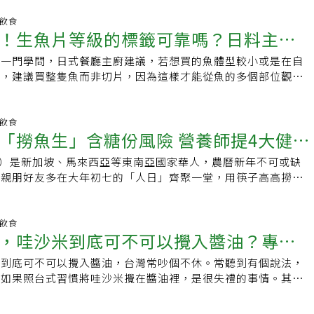
黑鮪魚可不是只能吃魚肉，而是能從「頭」吃到「尾」，每個部
如鯨魚、海獅）排泄時，會將蟲卵釋出至水中；幼蟲會被螃蟹、
之地。漁業署分享一張圖，說明鮪魚各部位可以怎麼吃，除了中
明飲食
類生物攝食，而這些甲殼類又成為魚類與烏賊的獵物。關鍵在
！生魚片等級的標籤可靠嗎？日料主廚
魚頭可以拿來熬湯，魚下巴可以煎、烤、清蒸，就連邊角料都可
一嚴重受海獸胃線蟲侵擾的魚種，鱈魚、鯡魚、鯖魚等亦然，單
罐頭或沙拉。黑鮪魚許多人最愛的吃法就是生魚片，肉質好的生
能解決問題。雖然線蟲感染症在美國極為罕見，但隨著對異國風
是一門學問，日式餐廳主廚建議，若想買的魚體型較小或是在自
，非常美味。以油脂含量的多寡區分，「前腹段」是油花最密布
增加（如壽司、生魚片、檸汁醃魚生與夏威夷涼菜lomi
內，建議買整隻魚而非切片，因為這樣才能從魚的多個部位觀察
化，相當於「頂級松阪牛」；「中腹段」油脂程度屬中脂，但肉
感染正逐漸增加。當食用帶蟲體的海鮮時，幼蟲可能附著於食道、
些超市或賣場的魚肉上面會貼「壽司等級」（sushi-grade）
是頂級生魚片部位；上方「皮油」、「赤身」油脂略少，但也適
。數小時內，可能引發身體不適，最常見症狀包括胃痛、噁心、
那只是商人的行銷手法。Food Republic報導，紐約布碌崙
深海魚適量吃 一周別超過2份黑鮪魚含有豐富的omega-3不飽
根據疾病管制與預防中心（CDC）指出，也可能出現過敏反
理餐廳Shota Omakase的主廚林（Cheng Lin）強烈建議
明飲食
EPA，尤其是眼球後面的脂肪含量特別多，這也是黑鮪魚最大的
「撈魚生」含糖份風險 營養師提4大健康
烈搔癢。多數線蟲感染症無需治療即可自癒，因蟲體無法在人體
魚時不要買切片，要買整條魚。林說，買完整的魚才能了解其新
跟EPA可以增進腦細胞發育，還能預防血栓、減少膽固醇，降低
要時可透過手術移除或使用處方藥物消滅蟲體。如何安全地食用
眼睛是否清澈明亮，皮膚是否有光澤，肉質是否結實，以及是否
風等心血管疾病發生的機率。不過要提醒的是，黑鮪魚屬深海大
eng）是新加坡、馬來西亞等東南亞國家華人，農曆新年不可或缺
所幸存在簡易方法可消除潛在寄生蟲風險：徹底烹煮。食品藥物
非魚腥臭味，若魚眼混濁、魚肉凹陷、鱗片變色，就表示那條魚
汙染嚴重，深海魚體內重金屬甲基汞含量比小型魚高。臨床毒物
，親朋好友多在大年初七的「人日」齊聚一堂，用筷子高高撈起
建議，無論採用何種烹調方式，只要確保魚肉內部溫度達到攝氏
置一段時間或沒有妥善存放，買魚切片就只能用聞的來判斷新鮮
楊振昌曾受訪建議，以魚肉中含有最高值1ppm的甲基汞計算，
種吉祥話，為了新的一年祈福。不過營養師蔡宗真提醒，撈魚生
寄生蟲並確保食用安全。那麼深受喜愛的生魚片、壽司捲等生食
「看」的檢查。林也建議在以提供高品質海鮮聞名的超市或市場
成人來看，一個星期內避免攝食超過65公克，因此除了建議孕
險，像沾醬容易成為暗藏糖份的隱形炸彈。撈魚生主要食材包括
？好消息是，冷凍處理對寄生蟲同樣有效，這正是生鮮供應商確
魚販購買可以有更多選擇，海鮮市場的員工對各種不同的魚有深
大型深海魚之外，一般成年人建議一周的攝食量不要超過2份
、炸餛飩皮及多種調味料，不僅風味多元，也涵蓋許多營養素。
明飲食
方法。要正確冷凍魚類，FDA建議採取以下任一方式：．以攝
協助顧客挑選魚隻。在超市或賣場的海鮮區選魚肉想回家做壽司
，哇沙米到底可不可以攪入醬油？專家
35克）。魚類的某些營養是肉類所沒有的，最好的方式是大型
然常見於撈魚生的生魚片包括鮭魚、鯛魚或其他白肉魚，含蛋白
低溫度冷凍七天；．以攝氏零下35度或更低溫度冷凍至完全結
店在魚肉上貼的「壽司等級」標籤給騙了。很多店會在海鮮的包
吃，只要不過量，吃魚的好處還是遠超過風險的。而如果擔心已
3脂肪酸，及多種維生素和礦物質，有助於心血管健康和降低炎症，
度或更低溫度儲存15小時；．以攝氏零下35度或更低溫度冷凍至
級」或「生魚片等級」，但其實沒有任何食品的監管機構設立貼
米到底可不可以攪入醬油，台灣常吵個不休。常聽到有個說法，
肚了怎麼辦？其實也不用太擔心，平常多喝水、多運動，多流汗
低下者，應選擇經合格處理的熟食為佳，以免吃出病症。蔡宗真
氏零下20度或更低溫度儲存24小時。巴克納瓦奇表示，「壽司
標準或指引，那只是商人的行銷噱頭，旨在讓消費者認為自己買
食如果照台式習慣將哇沙米攪在醬油裡，是很失禮的事情。其實
排出體外。【資料來源】．《農業部》臉書粉絲專頁 ．聯合報
菜絲多以紅蘿蔔、白蘿蔔、黃瓜、紫甘藍、芹菜等色彩鮮豔的蔬
過此處理的海鮮，意即在特定溫度下冷凍特定時間。不過他建議
即便廠商認為自家的生魚肉達到能做壽司的水準，消費者也無從
，也沒那麼嚴重，根據日本網路調查，贊成分開的占53%，贊
、維生素A和C，及抗氧化劑，能促進腸道健康並提高免疫力，
與其在家隨意操作，不如從具備受控處理流程的店家購買生魚
自己觀察最可靠。為了確保食用安全，料理魚肉時不只要先觀察
7%，所以其實兩派都有，不像許多台灣人所描述的那樣罪大惡