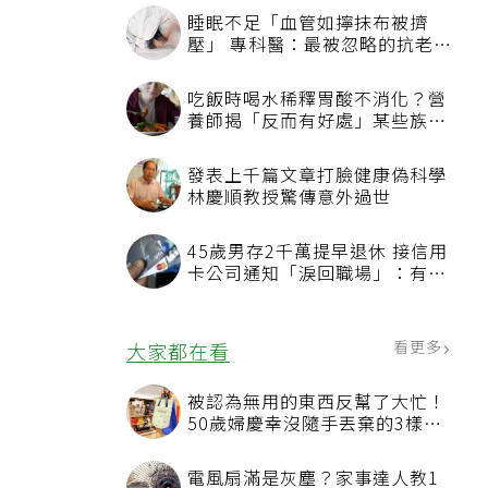
睡眠不足「血管如擰抹布被擠
壓」 專科醫：最被忽略的抗老方
法
吃飯時喝水稀釋胃酸不消化？營
養師揭「反而有好處」某些族群
才要禁
發表上千篇文章打臉健康偽科學
林慶順教授驚傳意外過世
45歲男存2千萬提早退休 接信用
卡公司通知「淚回職場」：有錢
也碰壁
看更多
大家都在看
被認為無用的東西反幫了大忙！
50歲婦慶幸沒隨手丟棄的3樣物
品
電風扇滿是灰塵？家事達人教1