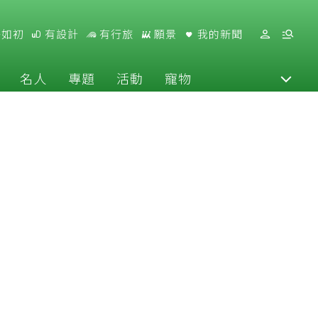
好如初
有設計
有行旅
願景
我的新聞
名人
專題
活動
寵物