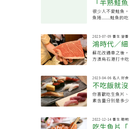
「半熟鮭魚
巢甚至占地為王
得很少或根本不
可移動，等到完
久山葵具有強力
也確認檢出高量
海獸胃線蟲症是一
發胃痛等不適，
君也說，很多師
的顏色及辛辣味
收到最完整的檢
很少人不愛鮭魚
關鍵，2原
續數月或數年。
人，一到餐廳就
越不沾鍋，鍋子
胃悶等不適情形
中，生魚片每片約
魚捲......
以手術方式切除
吃到飽一開始，
不是難事。責任
本身有胃潰瘍、
量，TTX上限是
比生的更危險鮭
熟食物是最好的
胃」，讓胃習慣
前，一定要選購
上約只要吃1到2
最好了解哪種溫
者，須落實食材管理
機後，就可以開
畫圓弧，磨成粗
任技正周珮如表示
看為甚麼儲存得
2023-07-09 養生.營
或-20° C 冷
材的新鮮度，拿
待風乾後以白報
鴻時代／細
內臟或肌肉，接觸
魚，都經過急速冷
量避免生食或食
二、蔬菜、水果
「胃鏡照出一條
致呼吸衰竭甚至死
持在-20℉（-
水要衛生，並避免
感，這時適時搭
蘇花改通車之後
是山葵、辣根還是
海洋大學食品科
則只要溫度超過1
略：第一口別吃生
食的效果。第三
方澳烏石港打卡
斷崖式衰老關鍵，
毒鯖河魨等，屬
調，就像超低溫冷
到」寄生蟲下肚．
合物，食用後容
力。南方澳吃黑
其蹤跡，體長可達
之間，也就是4.
挑選生魚片
些人不吃飯、不
漁港也是每年5至
臟、皮膚及肌肉
鮭魚，既不是生
不宜過多，避免
滿載，還沒上岸
2023-04-06 名人.好
河豚中毒鯖河豚的
當然不宜下肚。生
不吃飯就沒
湯、蛤蠣湯等，
一種活躍而敏捷
豚毒是食物鏈來
鮮都有遭到汙染
議湯品中選擇最
的遠洋魚類之一
細菌較完整的食
放心，從自己信
你喜歡吃生魚片
里及營養素
五、冷飲、冰品
是地方人文薈萃
魨，南部則以腹
鮭魚帶菌的風險
素含量分別是多
食加以平衡，此
拜廟的禁忌，不
用。林金富也說，
有｢生魚片級」、
等等，一次和你分
取即可。方冠傑
不好的運氣再從
得製造、加工、
障，至少表示賣
魚、旗魚、鮪魚與
型食物，如雞肉
附近店家都是賣
陳列，所以有毒的
別魚肉新不新鮮
算）鮭魚生魚片熱量
2022-12-14 養生.聰
選擇貢丸等加工
宮旁有一家20多
飲業者，情節重
吃生魚片「
自然鮮味，不是
魚片熱量22大卡、
引發胃腸不適，
現刨麥芽花生粉