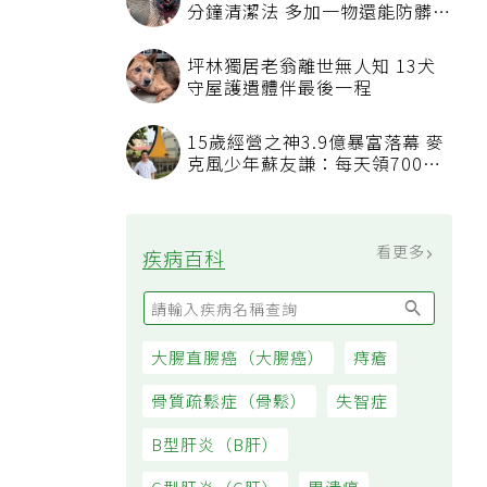
分鐘清潔法 多加一物還能防髒汙
附著
坪林獨居老翁離世無人知 13犬
守屋護遺體伴最後一程
15歲經營之神3.9億暴富落幕 麥
克風少年蘇友謙：每天領700元
過日子
看更多
疾病百科
大腸直腸癌（大腸癌）
痔瘡
骨質疏鬆症（骨鬆）
失智症
B型肝炎（B肝）