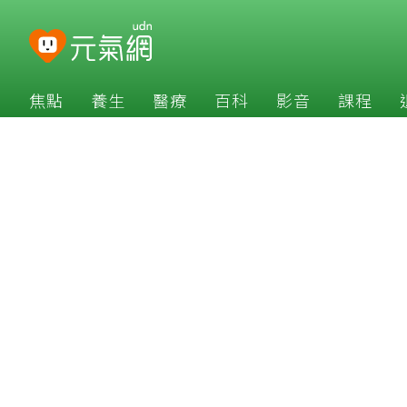
焦點
養生
醫療
百科
影音
課程