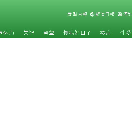
聯合報
經濟日報
河
退休力
失智
醫聲
慢病好日子
癌症
性愛