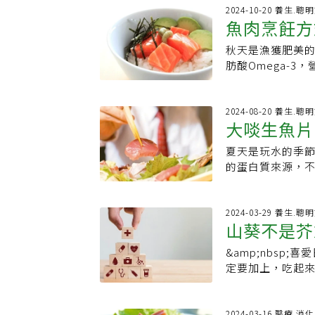
不過炸餛飩皮的
片。食用壽司等
生魚的新鮮程度
極。否則日本市
2024-10-20 養生.聰
能增加脂肪與蛋
或其他寄生蟲的
魚肉烹飪方
和消毒雙手、廚
起方便是方便，分
膏、桔子汁等調
採取上述冷凍處理
免交叉感染。做
易揮發，如果攪
成為暗藏熱量的隱
秋天是漁獲肥美
攝取恐致1
風險族群孕婦、
淡水魚更可能帶
日差異最大的是
量較低的生魚片
肪酸Omega-
海鮮。若不屬這
常見的便宜貨的
險、避免攝取過多
蒸、煎、煮湯，
只需選擇正規店
調配出來的，用了
比例，含膳食纖
好、去除魚刺的
售的魚類儲存方
料理裡，哇沙米
腸道健康，增加飽
帶卵、小魚、鮮
2024-08-20 養生.聰
不只一種，講究
大啖生魚片
擇低糖或自製調
君指出，在兼顧
搭配不同的食材
為調味料是隱藏
如烏魚子，或幼
味了。3. 美感
夏天是玩水的季
吃海鮮
幫助消化。4.合
花紋特殊或顏色
日本人來說是不
的蛋白質來源，
免過於油膩或含
魚刺多、肉質也
深受震撼，因為
者等免疫功能較
大型魚類，如鯊
台灣人恐怕會把
併發症。海洋弧菌
年濫捕，導致鮪
與醬油都有其道
炎患者，因食用
2024-03-29 養生.聰
模工業捕撈，碳
山葵不是芥
出處：韋恩的食
了生魚片後，當
類作為主食，蕭
腸胃炎疾病，自
魚、虱目魚等，
&amp;nbsp
防蛀牙、癌
送醫。到院時，
主餐，同樣能兼
定要加上，吃起來
魚片，研判是海
處理好或買到不
的高山植物，高度
眾誤食而死亡的案
睛、觸摸肉質來
部分是山葵的根
在海水中，海洋
的判斷有時很主
色植物，可促進食
2024-03-16 醫療.消