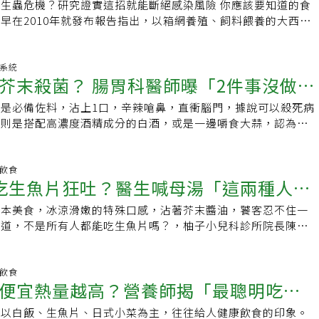
生蟲危機？研究證實這招就能斷絕感染風險 你應該要知道的食
煮，比起一般滷肉飯，較不油膩且營養價值高，對年長者及成長
所導致。我國行政院農委會水產試驗所表示，海獸胃線蟲等寄生
染寄生蟲。」，台灣近年有不少起因為嗜吃生魚片，體內發現絛
早在2010年就發布報告指出，以箱網養殖、飼料餵養的大西洋
棒的食養。黑鮪魚全身都是寶，連大眼骨輪廓鮪魚眼球旁的水晶
凍或80℃以上高溫烹煮後通常可以殺死，但若生食或烹煮不完全，
最深刻的就是2007年有位30多歲的工程師排便時自行拉出絛
蟲的機率非常低。台灣7成的鮭魚來自挪威，挪威食品安全局對
白，是老饕眼中的方物。鰓旁的魚肉不多，但吃得出滿滿的膠
人類胃腸組織，造成發炎、紅腫、化膿，並引發噁心、嘔吐、胃
幾乎天天吃生魚片，某日排便時意外發現有白色的條狀物，往下
種到飼養有非常嚴格的規範，以確保不經過冷凍殺死寄生蟲的養
方式乾煎黑鮪魚臉頰肉，看得到一絲一絲類似魚翅的纖維、口感
，而在臨床診斷又與胃潰瘍，急性胃炎症狀相似，因此常被誤診
一度拉到斷掉，嚇到趕緊就醫後，後續還拉出2公尺長的廣頭裂
8小時內就生鮮送達台灣，也沒有寄生蟲疑慮。生吃鮭魚小心感
化系統
魚魚尾，有別於一般餐廳做三杯，紅燒風味，特殊的鮮香微酸
般胃炎。也有部分人吃到煮熟的線蟲後產生過敏反應，以上統稱
院也於2017年時發現，一位8歲女童平常愛吃生魚片，家長也
腸胃科醫師曝「2件事沒做
信這個網路流傳說法的你，可能得要更新一下最新進度了！目前
厚的膠質魚皮。南台灣人愛物惜福，把未成熟的西瓜經發酵製成
。農委會提醒，大多數海水魚寄生蟲並不會感染人類，寄生蟲也
肛門搔癢，檢查發現蟲在蠕動，醫師協助拉出2.6公尺長的廣頭
魚來自挪威，根據挪威海產推廣協會（Norwegian Seafood
東港吃過用西瓜綿煮的魚骨湯，讓天然的醋酸把魚骨中的鈣轉化
上爬來爬去，若不慎吃下有寄生蟲的魚，只是會腹瀉嘔吐、拉肚
堃表示，日本海裂頭絛蟲以及廣頭裂頭絛蟲是相當相似的寄生
是必備佐料，沾上1口，辛辣嗆鼻，直衝腦門，據說可以殺死病
下肚
據顯示，2019年挪威出口到台灣的鮭魚（包含生鮮、冷藏、冷凍、
體有幫助，至於鮪魚煮味噌湯對台灣的朋友來說，就太陽春白雪
，建議民眾生食，仍需多留意水產品的生食品質與保存條件。而
絛蟲多存在於日本周邊海域的鮭魚體內，廣頭裂頭絛蟲多存在於
人則是搭配高濃度酒精成分的白酒，或是一邊嚼食大蒜，認為也
021公噸，價值達7億7千萬挪威克朗（約新台幣23億元），也因為
任編輯：辜子桓
活在海洋中的野生魚類，本就易受寄生蟲感染，一般遠洋魚貨在
洋流一代的鮭魚體內。被這兩種絛蟲感染，有可能會直接被排
。不過，國泰醫院汐止分院腸胃科主任楊瑞能說，其實這些方法
岸到冷藏空運，僅需48小時就能抵達台灣，因此目前台灣市面
進行內臟去除、分切及檢疫，如發現寄生蟲蟲體，會直接檢除，
感染者都是大量食用、長期食用而被感染。范家堃表示，兩種絛
生食海鮮等水產品 當心海獸胃線蟲下肚楊瑞能指出，台灣衛生
，有97%皆為生鮮冷藏鮭魚！這時候就令人關心的是，這些生
予以淘汰，因此消費者不容易在此類魚貨發現寄生蟲蟲體。因此
的小腸、十二指腸中，可長三到五公尺，最長可達10公尺，只
很少收治寄生蟲腸胃個案，只有少數人可能生食海鮮等水產品，
明飲食
安全呢？吃鮭魚生魚片會讓胃壁爬滿海獸胃線蟲？機率極低！
未確認其為檢驗安全無虞的漁產品，應烹煮至全熟再食用，有助
吃生魚片狂吐？醫生喊母湯「這兩種人別
成蟲，絛蟲是吸取人體內的維生素B12維生，當缺乏B12時就可
，以致幼蟲進入人類胃腸組織，造成腹痛、嘔吐、下痢等。根據
nisakis）」是鮭魚謠言中最常被提及的寄生蟲，但無論是食品
可減少因生食引致的細菌類食品安全事件。參考資料‧吃生魚片
者可能會因為貧血才意外被發現，不過通常會是絛蟲的節片掉
資料指出，生食海鮮等水產品時，較可能將「海獸胃線蟲」
謠專區」或者是台灣事實查核中心的闢謠報告都指出，遠洋漁業
日本美食，冰涼滑嫩的特殊口感，沾著芥末醬油，饕客忍不住一
線蟲？‧即將爭霸海洋？近40年「海獸胃線蟲」已暴增283倍
發現，少部分人因為嚴重腹痛才被發覺。范家堃表示，治療寄生
）等寄生蟲吃下肚，不過，這類寄生蟲如果經過-20℃冷凍，或以80℃
由快速冷凍程序即可殺死蟲體，消費者要吃到線蟲的機會並不
知道，不是所有人都能吃生魚片嗎？，柚子小兒科診所院長陳木
藥，約2個星期會見效，不過，絛蟲的頭節若沒有在體內打開，
法存活，只要不生食，就能大幅降低腹瀉風險。 冷藏溫度、料
發生一例，是相當少見的案例。快速冷凍即可殺死寄生蟲根據美
柚子醫師的育兒診療室」分享一個案例，全家四口一起吃生魚
無法根除，頭節仍有生發細胞，會使絛蟲再次重生。他說，寄生
讓病菌纏身楊瑞能解釋，食用生魚片以及海鮮壽司時，其實不用
FDA）所發佈的《魚類與漁產品危害及管理指南（Fish and
事，兩歲小孩卻不適就醫，還在門診現場吐得一塌糊塗。他說，
見，但也可能是沒有通報，有被低估感染的可能。范家堃表示，
倒應該注意店家及餐廳的衛生環境，因為絕大部分的生魚片都算
cts Hazards and Controls Guidance）》指出，殺死寄生蟲之冷
、阿嬤帶著將滿兩歲的小孩來看病，小孩在診間狂吐，陳木榮詢
明飲食
生蟲冷凍後就會死掉，這是錯誤的想法，要杜絕絛蟲必須要將其
送及保存、處理等過程中，遭受汙染，吃下肚可能引起腸胃炎。
便宜熱量越高？營養師揭「最聰明吃
，一般遠洋漁業的快速冷凍設備皆可達成：（1）冷凍和貯存
天有吃什麼比較奇特的食物嗎？」，只見媽媽雙手抱胸翻白眼怒
免，也呼籲國人減少食用生食。
灣臨海，所以大多數魚貝海鮮都沒有問題，造成腸胃炎群聚感染
）為期7天；（2）在-35℃（或以下）冷凍至硬化並貯存於-35℃
可以吃生魚片嗎？」。醫生一問之下，才知道一家人中午去知名
能是儲存置放空間，例如，冷藏溫度不夠低，或是料理刀具沾有
項以白飯、生魚片、日式小菜為主，往往給人健康飲食的印象。
時；（3）在-35℃（或以下）冷凍至硬化並貯存於-20℃（或以