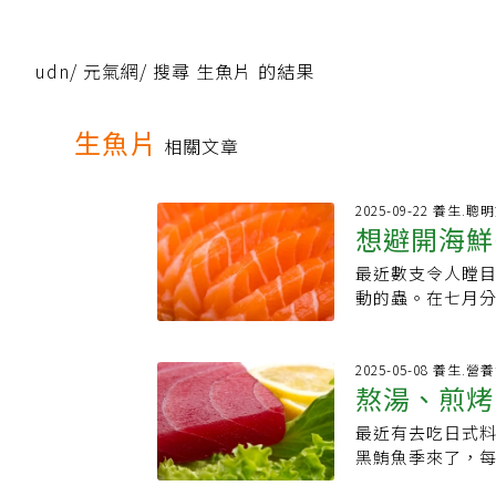
udn
/
元氣網
/
搜尋 生魚片 的結果
生魚片
相關文章
2025-09-22 養生.聰
想避開海鮮
最近數支令人瞠目
家這麼說
動的蟲。在七月
動；影片說明配上
民眾的反應可以
有些過度。賓州州
2025-05-08 養生.營
熬湯、煎烤
Bucknava
實，在生鮮魚肉
最近有去吃日式
看頂級生魚
質低劣。影片中可
黑鮪魚季來了，每
蟲寄生於太平洋
甜，想吃黑鮪魚要
寄生蟲，但是海