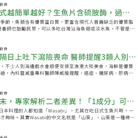
成份，是以碳水化合物與油脂為主，雖然搭配花生碎粒或花生粉
生魚料理是否該擔憂？經常食用生魚確實會增加感染海獸胃線蟲
，還要知悉烹飪生魚和其他海鮮時的安全守則。處理生魚前洗淨
面上也部會在賣調好的哇莎米醬油了。但是，日本人認為攪在一
明飲食
白質，但熱量較高。另外，蔡宗真指出，常見於的甜酸醬、酸梅
風險，因為這些寄生蟲未經烹煮過程的高溫殺滅。雖然供應商會
式越簡單越好？生魚片含硫胺酶，過量
具及流理台面，冰冰箱時要把魚肉放入密封容器中，妥善冰存避
開沾確實有以下好處：1. 山葵辛味的強度考量山葵的辛辣味容
味料，可增加撈魚生的風味，但也可能含較高的糖份與鈉，容易
方式，但難免存在漏洞，少數幼蟲仍可能存活。FDA提醒，高
生魚片時魚種的選擇也會有影響。海水魚比淡水魚更安全，因為
入醬油，那個辛辣清香的味道確實會比較快速地減弱。我認為台
形炸彈。撈魚生的4大健康吃法1.選擇高品質生魚片挑選脂肪含
的季節，魚類含有優質蛋白質，更富含現代人普遍缺乏的優質脂
營養素缺乏
幼兒、長者及免疫功能低下者，應完全避免食用生鮮或未熟透的
有如條蟲的寄生蟲，鯰魚、鱒魚、鱈魚最好煮熟再吃。
，這個前提是使用真的山葵磨出的哇沙米而言，如果是用台灣最
品種，如鯛魚等，並確保新鮮與來源安全，以降低食物中毒風
3，營養師也鼓勵民眾，可以多吃台灣沿海魚類或淡水魚，不管是
些族群，倒無需完全放棄享用美味生魚的樂趣。巴克納瓦奇說，
哇沙米，那根本不是真的山葵磨出來的，而是用西洋辣根與香料
飽和脂肪。2.增加蔬菜比例適量減少炸餛飩皮，增加蔬菜絲的
都能獲得不錯的營養價值。且現今獲取魚類相當方便，更有分切
家，即可降低寄生蟲風險。他說，場所清潔度是關鍵，特別是零
香料反倒感覺不出揮發與否的差異了。2. 妨礙味覺組合在日本
維的蔬菜如白蘿蔔、紫甘藍、黑木耳、秋葵等，膳食纖維能促進
產品供選擇，就連醫院有時也會規畫魚類主餐提供給長輩食用。
式；氣味同樣重要，這是判別是否新鮮的可靠指標。
是一種藥味，負責提味、添加料理色彩且帶出風味用，但是藥味
足感，並幫助控制攝取熱量。3.聰明挑選、控制調味料用量選
豔、大型魚類，建議別吃或少吃。聯合醫院忠孝院區營養師蕭文
明飲食
的還有生薑、柚子、胡椒、山椒、蔥、山芹菜、紫蘇等等，可以
隔日上吐下瀉險喪命 醫師提醒3類人別生
味料，如以新鮮檸檬汁或蘋果醋替代部分酸梅膏，減少糖份，因
綠色蔬食和減碳飲食下，有四種魚類應盡量避免，包含帶卵的魚
進行口味的轉換，如果醬油加好哇沙米之後，就難以搭配其他藥
的熱量來源，控制用量有助於減少攝取不必要的糖份和鈉，也可
苗如魩仔魚等，讓幼魚在海洋生態中有穩定成長空間；還有魚身
問題日本人飲食間特別注重美感，醬油碟子內有哇沙米的殘跡，對
節，不少人到海邊戲水會順便安排至漁港大啖美食，海鮮是優質
理搭配其他菜餚撈魚生若作為年菜之一時，其他的菜餚應盡量避
鮮豔的魚，通常為珊瑚礁魚，在生態環境扮演關鍵角色，且這類
美的事情。關於這點韋恩有深刻感受，之前與日本同事同桌吃飯
不過，內科暨減重專科醫師陳威龍提醒，癌症、糖尿病、肝病患
高熱量，以確保飲食均衡，避免攝取過多脂肪和鹽份。
較不好，民眾切勿因好奇心食用。蕭文君說，位於食物鏈頂層的
在用餐後，日本同事會把魚骨在盤內整齊排好再蓋上餐巾紙，與
差的族群，要避免生食，否則易導致食物中毒，出現嚴重症狀或
魚、鮪魚等，這些魚屬於食物鏈頂層，體內重金屬較高，加上近
魚骨、骨頭大喇喇留在桌面上大異其趣。雖說不管怎麼用哇沙米
 又稱創傷弧菌曾任急診醫師的陳威龍分享，一名65歲的慢性肝
魚等數量急遽減少，不鼓勵民眾太常攝取；而罐頭魚通常是大規
理，但是能多了解一點別人的飲食文化也是很有趣的事情。原文
含有海洋弧菌的生魚片，險些因敗血性休克而喪命。這位民眾吃
明飲食
排、廢氣量較高，對海洋生態不友善，同樣不建議食用。要以魚
末，專家解析二者差異！「1成分」可預
農生活責任編輯：辜子桓
下沒有出現異常，但隔日卻開始上吐下瀉，原以為是吃壞肚子的
文君表示，可以選擇台灣沿海魚類為主，例如吳郭魚、鯖魚、鱸
行服用成藥緩解症狀，直至晚間病情加重，四肢癱軟無力才緊急
同樣具有營養價值，包含醫院中也會使用外界常見的鯛魚片作為
;喜愛日本料理的人都知道「Wasabi」，尤其在吃日式生魚片時，一
症、改善氣喘，2種人不宜食用
患者已經意識模糊、陷入敗血性休克，陳威龍聽聞患者曾食用生
顧營養。乾煎或蒸煮最好，把魚油炸最糟糕。不少人擔心魚若未
才夠味。其實Wasabi的中文名就是「山葵」，山葵是一種綠色
洋弧菌惹禍。海洋弧菌又稱「創傷弧菌」，致死率高，不時有民
新鮮的魚，會有魚腥味。蕭文君說，挑選魚類可以從色澤、眼
約20~ 50公分，根、莖、葉都可以食用，而我們一般所使用的
例。這種細菌在適宜的溫度（20℃-27℃）下會快速繁殖，除了
判斷魚類是否新鮮，不過基本上魚都有自己特殊的氣味，魚腥味
莖部。山葵與芥末不同 兩者差異一次看山葵屬於十字花科的綠
弧菌也會依附在海洋生物身上，隨海鮮一起被捕撈上岸。鮮魚魚
觀，若不習慣吃魚或對味道較敏感者，可以用蔥、薑、蒜、米酒
慾、幫助消化、協助腸內維生素C的安定，並具有極強的殺菌
化系統