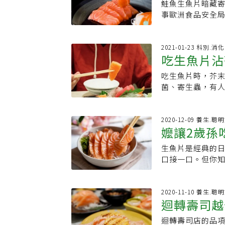
鮭魚生魚片暗藏寄
魚刮下來的肉熬
加、氣候的變化
食，就有可能感
事歐洲食品安全局
發育的孩童是最
蟲，經-20℃冷
蟲的案例，他印象
鮭魚含有活體寄生
體都充滿膠原蛋
則幼蟲可能進入
蟲。該名工程師
於養殖鮭魚從育
質，以煎牛排的
食道逆流等症狀
一拉且愈拉愈長，
殖鮭魚，即使在4
2021-01-23 科別.消
極嫩。泡椒黑鮪
為慢性疾病或一
頭絛蟲。三軍總醫
吃生魚片沾芥末殺菌？ 
染寄生蟲？還相
辣，還看得到厚
為海獸胃線蟲症
未阻止，某天發現
台灣有高達7成的鮭
西瓜綿，我曾在
不會人類的胃壁
裂頭絛蟲。范家
吃生魚片時，芥末
到」寄生蟲
Council）數
為維生素，對人
子等腸胃道症狀
蟲，日本海裂頭
菌、寄生蟲，有
煙燻）共有11,
不足爲奇了。責
鱈魚或鮭魚是生
北美、阿拉斯加
能達到殺菌效果
挪威鮭魚從捕撈上
捕撈上船後即會
出，不過通常被
都是無稽之談。 
上進口的挪威鮭魚
數量過多則魚隻
蟲都會寄生在人體
環境良好，幾乎
2020-12-09 養生.聰
鮮鮭魚到底安不
建議民眾，對於
嬤讓2歲孫
要一個月就能長成
或是烹煮不完全
「海獸胃線蟲（A
殺滅寄生蟲，並
能引發貧血，患
食品藥物管理署
藥物管理署「闢
生魚片是經典的
碰生食」
胃壁會吸附海獸胃
落，排便時意外
（Anisakis
捕撈漁獲後，經
口接一口。但你
蟲都是投以寄生蟲
以上高溫烹煮就無
大，過去台灣僅
榮在臉書粉專「
即使投藥也可能
理刀具汙染 恐
國食品藥品管理局（
片，三個大人沒
蟲在台灣仍舊少
擔心寄生蟲，反
Fishery Produ
日前有一家爸媽
2020-11-10 養生.聰
很多人會以為寄
新鮮，但如果運
迴轉壽司越
凍溫度和時間如下
問：「昨天或今
煮熟才能完全避
楊瑞能指出，台
在-20℃（或以下
問：「這個年紀
的元兇，反而可
迴轉壽司店的品
法」
（或以下）15小