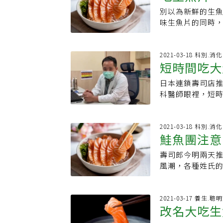
處7年以下有期徒
下肚為妙。延伸
大卡、碳水化合物0
分飽即可，有吃
物為主，其中以
別以為新鮮的生
生蟲嗎？醫
積4起 1人死亡
嗎？醫曝真相．吃
水化合物0.0克、
子桓
捲及蘿蔔糕。老
味生魚片的同時
年1起、109年2
是？．每5個壽司
0.16克、蛋白質
「廖榮川米糕」
面，讓不少網友
保健局河豚毒素中毒
輯：陳學梅
握壽司有醋烤鯖
在黏口的長糯米
傑醫師在臉書「吳
人，其中5人死亡
為標準唷！醋烤鯖
美味的一餐。美
半生食海鮮都拉
2021-03-18 科別.消
名親友分食，不過
克鮭魚握壽司熱量
短時間吃大
店家近60年來堅
到一隻又白又胖
地失去意識，警
壽司熱量59大卡、
體的味道和口感豐
悚的景象，讓吳
卡、碳水化合物8
日本連鎖壽司店
能炒出跟工廠流
魚片都有陰影。
物8克、蛋白質2.
科醫師眼裡，短
劑，完全沒有油
本來是因「胃食
質2.0克、油脂
可能有因此喪命
食物看似平凡，
下肚後，在患者
玉米沙拉、鮪魚
醫師曾晟恩指出
一口黑鮪大腹生
不已。他也坦言
貫」來計算！玉米
但若生魚片處理
2021-03-18 科別.消
福，在菊川餐廳
做後續治療。他
鮭魚團注意
油脂4.0克鮪魚沙
後，有可能產生
重達300公斤的
天的寄生蟲，到
3.0克龍蝦沙拉軍
者，千萬不要吃
魚」俗稱「黑甕串
定程度的風險存
壽司郎今明兩天
絛蟲
克鮭魚卵軍艦壽司熱
熟，又遭細菌感
類，黑鮪魚肚的
吸蟲吃下肚。不
風潮，各種姓氏的
章魚軍艦壽司熱量3
重則細菌感染體
分布均勻的雪白色
細菌，民眾要多
字的鮭魚姓名，
軍艦壽司熱量38大
下大量生魚片、
化。菊川日料至今
殺菌！」的吃法
者呼籲，大量吃
課授權刊登，原文
大量的澱粉，也
著「沒有客人，
而已，能不能殺
險，這類寄生蟲最
2021-03-17 養生.聰
輯：辜子桓
腹」，只見負責人
改名大吃生
學水產與漁業科學
血。為了吃免費
以客製化。魚油
「海獸胃線蟲」的
寄生蟲暨熱帶疾