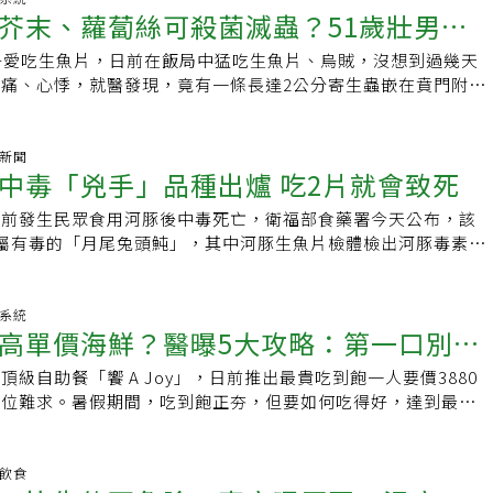
陳威龍提醒，海洋弧菌無法在高溫烹煮下生存，所以生食方式會
芥末、蘿蔔絲可殺菌滅蟲？51歲壯男愛
腥味。至於魚類烹調方式，蕭文君建議，可以採乾煎或蒸煮，魚
末誤以為是山葵的一種，然而山葵與芥末不同，芥末是由芥菜的
吃下肚。一般健康情況良好的民眾，吃到被海洋弧菌汙染的生食
PA都能保留；油炸或炭烤的方式則不建議，炭烤可能表皮會焦掉
來。其實，山葵與芥末同屬於十字花科的芥屬，兩種同樣都有辛
併發症，大多是輕微惡心、嘔吐。但免疫功能較差的族群，例
子愛吃生魚片，日前在飯局中猛吃生魚片、烏賊，沒想到過幾天
痛送急診，驚見有蟲蠕動
致癌物，油炸油溫大多在100多度將近200度，不但會破壞食物
但是還是有非常大的差別。以色澤來區分，山葵是綠色的，芥末
病、肝病患者，就難以抵禦外來細菌的入侵，可能出現嚴重反
痛、心悸，就醫發現，竟有一條長達2公分寄生蟲嵌在賁門附近
易攝取過多的油脂，對心血管並不好。生魚片含硫胺酶，過量攝
配食物方面，山葵與生魚片、握壽司是最佳的組合，而熱狗三明
，感染海洋弧菌的重症患者，若未即時救治，大多會在住院48
鈞證實是海獸胃線蟲感染，經用藥後痊癒。吃生魚片用芥末、蘿
烹調加工越簡單越能保有食物營養價值，生魚片是不是最佳選
末。味道極其嗆辣的山葵，是由於含有辛味配糖體的芥子油。此
官衰竭、猛爆性敗血症死亡，死亡率超過50%。除了生食致
蟲？喜歡吃生魚片的人可否用芥末等殺菌或滅蟲？烏日林新醫院
，生魚片營養價值高，她自己也愛吃，但處理不好會有食安問
有的精油成分及維生素C等物質，除了具防腐、殺菌、健胃的功
不慎被魚刺刺傷，也會因感染海洋弧菌而進展為壞死性筋膜炎，
林裕鈞說明，無論是芥末、醋、薑、蒜、辣椒等食材，都無法將
氣新聞
蟲或細菌汙染，盡量避免路邊攤，選擇環境乾淨、新鮮有口碑、
疼痛、促進發汗。山葵含有不飽和的有機硫化物成分「丙烯芥子
中毒「兇手」品種出爐 吃2片就會致死
休克，必須給予強效抗生素治療。以這名慢性肝炎患者為例，陳
有殺菌的效果。另外醫院和坊間藥局的驅蟲藥，也尚未出現經研
的店家。蕭文君說，魚類中有硫胺酶成分，若太常吃生魚，硫胺
脂（Allyl isothiocycanate），經研究發現具有抑制腫瘤
要顧好肝臟，避免影響消化食物、儲存物質、代謝解毒及製造凝
，治療上仍以內視鏡檢夾除為主。51歲壯男愛吃生魚片腹痛送
B1分解，以一般人正常食量攝取沒問題，但如果特意過量攝
的功效。另外，山葵中的異硫氟酸鹽（isorbiocyanates）成
日前發生民眾食用河豚後中毒死亡，衛福部食藥署今天公布，該
功能不好，細胞免疫功能也會降低，掌握護肝4大原則，從規律
男急診抽血檢驗血紅素從14降到10，出現貧血現象，住院期間
下降、消化道及神經炎相關症狀等。建議不論何種食物，過與不
牙、癌症、防止血液凝塊與改善氣喘等效果。獨特嗆辣口味 日
屬有毒的「月尾兔頭魨」，其中河豚生魚片檢體檢出河豚毒素
再多保健食品也僅是治標不治本。護肝保健4大原則1.戒菸戒
了胃潰瘍和胃幽門桿菌感染，竟意外發現一條長達2公分不明物
成負擔，再營養的魚類適量攝取即可，還是要以均衡飲食為主。
通常所食用的山葵泥，是由山葵的根部所研磨而成。山葵必須新
4.30mg／kg，「河豚魚肉湯（含魚肉）」檢體的熟肉與湯，分別
酒精性肝病的不二法門；抽菸會影響體內氧與鐵離子等運輸，進
近微微蠕動，以使用器械夾出，經病理化驗證實是海獸胃線蟲感
次食用份量，冷藏解凍最安全。現代生活便利，不管在市場、大
揮保健功效，為了保存新鮮，山葵根磨成細泥狀後要立即封存，
mg／kg與31.86mg／kg，「河豚內臟及皮」檢體也檢出河豚毒
。2.優質食物：多攝取含有鎂、葉綠素、維生素A及C的新鮮蔬
用藥，幽門桿菌除菌治療，終於改善痊癒。食物未完全煮熟，有
都能買到魚，蕭文君表示，若一天煮不完，可以分切包裝放入冷
的氣味揮發。而日式壽司在製作過程中，壽司師傅會將山葵泥放
複雜，尚難精確定量，換算下來約吃2片、10克生魚片就達致死
化系統
脂Omega-3，幫助抗氧化。3.充足睡眠：給予肝臟充足的休息
鈞說明，一般人感染海獸胃線蟲通常沒有感覺，大多會在胃鏡檢
候拿到冷藏解凍，有些家庭習慣用泡水解凍或常溫解凍，她並不
高單價海鮮？醫曝5大攻略：第一口別吃
熱騰騰的壽司米飯間，生魚片隨著山葵的嗆辣味入口，並完全融
毒性極強 內臟、皮膚及肌肉皆含毒素食藥署副署長林金富說，
，導致肝細胞無法進行修復，反過來影響精神狀態。4.規律運
據統計若有症狀，會於食用後48小時內出現，因此和急性腸胃
度不固定，解凍過程恐導致食物變質或吸引蚊蟲，導致病菌殘
可說是獨特的絕妙搭配。值得提醒的是，山葵雖然具有殺菌作
投縣政府衛生局送驗3件檢體後，立即進行DNA物種鑑別與河
而導致非酒精性脂肪肝；運動可以促進血液循環，幫助廢物順利
當寄生蟲侵犯腸胃道黏膜，可能引起腹痛、噁心、嘔吐、腹脹、
級自助餐「饗 A Joy」，日前推出最貴吃到飽一人要價3880
吃，早上出門前將魚從冷凍庫移至冷藏，冰箱溫度較為固定，不
片一起食用時，由於接觸時間極短且用量不多，因此，並沒有實
分析。DNA物種鑑別結果發現，該3件檢體皆屬「月尾兔頭魨」
編輯：辜子桓
或黏液、輕微發燒，偶爾出現過敏反應伴隨紅疹、發癢。林裕鈞
一位難求。暑假期間，吃到飽正夯，但要如何吃得好，達到最大
菌，晚上回到家再拿出來料理，相對安全也能保留食物的營養價
其實，山葵除了根部，葉子也是可以食用的。山葵葉同樣保有山
lus lunaris）。食藥署研究檢驗組長王德原指出，經過DNA定序為
全煮熟，有寄生蟲風險，其中海獸胃線蟲在人體內無法產卵繁
醫師方冠傑表示，民眾吃到飽需注意五大攻略守則、三大注意事
婦主夫苦惱的就是煎魚的過程，常常油溫或時機掌握不佳，導致
常見的料理方式可將山葵葉以鹽醋醬汁醃製過夜後，製成山葵沙
魨，經液相層析質譜儀測定，「河豚生魚片」檢體檢出TTX高
亡，即使產生症狀，大多在2至3周內自行消失痊癒，極少數會
、吃回本、又不傷身。方冠傑說，吃到飽五大攻略守則，第一、
桌也不夠漂亮。蕭文君建議，若家中沒有不沾鍋，或習慣用鐵鍋
油、開水烹煮，作為下飯、下酒的小菜或卷壽司的材料食用；甚
／kg，「河豚魚肉湯（含魚肉）」檢體的熟肉與湯，分別檢出
胃線蟲不會像鉤蟲、蛔蟲、絛蟲這類人畜共通寄生蟲，會鳩佔鵲
、冷飲等冰冷食物：原因是民眾為了要吃到飽，往往上一餐都吃
明飲食
溫夠高外，在翻面時也必須有耐心，可以稍微用鍋鏟試試魚是否
後炸成天婦羅來食用。這些情況不適宜食用山葵 正確保存放更
g／kg與31.86mg／kg，毒素含量都非常高，「河豚內臟及皮」檢體