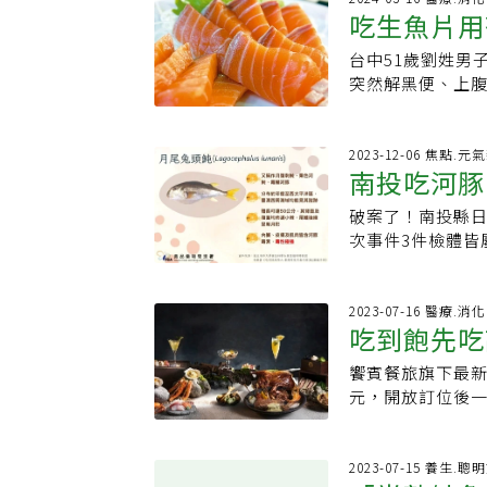
刺刺傷 也會致病
吃生魚片用
等先醃製，除去
力。常有人將芥
將海洋弧菌一起
本身的DHA跟E
種子研磨成粉得
通常不會有嚴重
台中51歲劉姓男
吃生魚片腹
加上高溫容易產生
辣刺鼻的氣味，
如：癌症、糖尿
突然解黑便、上腹
本身營養，也容
則是黃色，在搭
應。臨床經驗顯示
蠕動，醫師林裕
取反有害。既然
治所使用的是芥
小時內因為多重器
蔔絲可殺菌或滅
擇？蕭文君表示
外，山葵還含有特
病，購買生鮮若
胃腸肝膽科醫師
2023-12-06 焦點.元
題，可能有寄生
效外，還可緩和
南投吃河豚
甚至出現敗血性
蟲體殺滅，也沒
看得到處理過程
油」，即丙烯異硫氰酸
威龍強調，日常
究證實有效的藥方
酶會將人體維生素
與清除不穩定自由基
破案了！南投縣
血因子等功能。肝
急診林裕鈞說，劉
取，恐出現體重
分，具有預防蛀
次事件3件檢體皆
生活做起，否則吃
安排胃鏡檢查，除
及都會對身體造
式料理絕配我們
（TTX）高達13
酒：戒酒是遠離
體，嵌在賁門附
冷凍前分裝好一
鮮食用，才能發
檢出TTX33.48
而影響到肝臟健康
染。劉男經潰瘍
賣場甚至超商等
以防止山葵獨特
素，不過因為基質
2023-07-16 醫療.消
果，另攝取優質油
寄生蟲風險林裕
凍庫，要煮的時
吃到飽先吃
在新鮮生魚片與
劑量。月尾兔頭魨
時間；若睡眠不足
查中意外發現，根
建議。因室外溫
合在壽司飯裡，
國家實驗室接獲南
動：避免因肥胖
炎不容易區分。
饗賓餐旅旗下最新頂
生冷食物
留。若是晚上要
用，不過與生魚
豚毒素（TXX）
排出體外。責任
腹瀉、糞便含血
元，開放訂位後
易變質或滋生病
際的殺菌效果。
（Lagocepha
指出，食物未完
效益？消化內科
值。最讓家庭主
葵根的嗆辣味，
毒性高的月尾兔頭
衍，幾天後就會死
項，才能吃得好
魚皮黏鍋，端上
拉；也可以用醬
達134.30mg
持續數月。海獸
切忌先吃生魚片
2023-07-15 養生.聰
煎者，除確保油
至可以蘸上澱粉漿
TTX33.48m