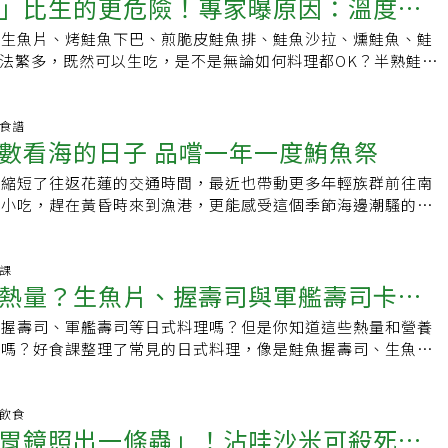
」比生的更危險！專家曝原因：溫度是
。「充分煮熟食物」是最好預防海獸胃線蟲方法食藥署也指出，
吃，此時「胃是空的」，如果先吃生冷食物，容易刺激胃腸，引
全可以移動再翻面，千萬不要心急，否則恐讓魚「毀容」。蕭文
的殺菌效果，能預防食物中毒、金黃色葡萄球菌等。此外，山葵
河豚毒素，不過因基質複雜，尚難精確定量，這次也是近年來，
種自癒性疾病，病灶大多可在2至3週後自行消失，少部分會持
其他的美食恐難以下嚥。特別是許多喜歡吃高價生魚片、海鮮的
傅會「養鍋」避免鍋子黏鍋，定期上油可達到的不沾程度甚至超
不只可以增進食慾，更可促進腸胃的消化與吸收。如遇有胃脹、
體。致死劑量部分，王德原說，地方衛生局送到食藥署的檢體
，生魚片、烤鮭魚下巴、煎脆皮鮭魚排、鮭魚沙拉、燻鮭魚、鮭
則挑選生魚片
如以內視鏡檢查發現蟲體或感染病灶，可以內視鏡將之移除，或
拿了許多生冷的生魚片、蝦子、螃蟹等，其實並不建議。因此，
使用年限也更加持久，只要做好相關步驟，煎出一條完整的魚應
，可在料理中加入少量的山葵刺激食慾，調整胃腸狀況，但如果
重10mg，換算下來每片生魚片約有1.34mg，依照日本的限
鮭魚的吃法繁多，既然可以生吃，是不是無論如何料理都OK？半熟鮭魚
；目前臨床上並無經證實較有效之除蟲藥物，食用前充分加熱煮
建議先以熟食為主，食材方面最好以肉類為主，藉此先「暖暖
編輯：辜子桓
十二指腸潰瘍等胃腸疾病，就不適宜食用山葵。在研磨山葵之
不得超過2mg；歐洲的安全界線劑量更低、致死劑量更高，文獻
魚生吃熟吃都可，就不可半生不熟吃。為什麼？關鍵在於溫度。
預防方法。而因冷凍處理可殺死蟲體，故提供生鮮魚產品之業
有食物進入，有暖開機的感覺，再來進攻其他美食。這時胃暖開
新鮮的山葵，然後將之洗淨去皮，並置於磨泥器上以順時針方向
mg，當事人可能吃了1、2片就會達到致死劑量。食藥署食品組簡
度導致鮭魚半生不熟，為安全計，應予避免的道理。首先，來看
，如海鮮產品應先以-35° C 以下低溫冷凍15 小時以上，
始取用生魚片、蝦子、螃蟹等海鮮，如果是生食，應要多觀察食
顆粒的山葵泥。新鮮的山葵買回後，先以清水沖去外皮的泥沙，
，TTX屬於神經毒素，即便加熱也無法破壞，會存在於河豚的
當的鮭魚，可以放心生食。一般從市場買到或在餐廳點到的鮭
養食譜
凍7 天以上，降低寄生蟲感染的風險，維護消費者健康。建議民眾儘
取後要盡速食用，以防食入不新鮮的食材，引起胃腸不適。第
紙包妥後，置於冷藏室約可放置一個月。延伸閱讀：．吃生魚片
數看海的日子 品嚐一年一度鮪魚祭
後10到45分鐘，會出現唇麻、手麻、腳麻等症狀，嚴重可能導
凍，最理想的冷凍溫度是華氏負31度（-35℃）以下，或一直維
用未煮熟之海鮮產品；調理產品時手部要清潔、食材要新鮮、用
不可少：吃到飽在剛開始吃肉的同時，可能肉的油膩感會破壞口
蟲」！沾哇沙米可殺死寄生蟲嗎？醫師曝真相．「哇沙比」到底
亡，如疑似TTX中毒，要盡速送醫並保留食餘檢體。國立台灣
29℃）以下，寄生蟲都已殺死，病原體也無法孳生。如果要熟食，
交叉污染。延伸閱讀：．吃到飽先吃高單價海鮮？醫曝5大攻
配蔬菜、水果，不僅可以解油膩，讓口感清爽，也能達到均衡飲
，縮短了往返花蓮的交通時間，最近也帶動更多年輕族群前往南
芥末？哪種真的有殺菌功效？．幾歲開始老很快？醫曝3年紀是
學系副教授陳泰源說，月尾兔頭魨又稱作月腹刺魨、栗色河魨、
45℉（62.8℃），就可放心食用，因為魚肉經過這個溫度的烹
冷食物．吃生魚片沾芥末殺菌？ 腸胃科醫師曝「2件事沒做
、麵、飯、燒賣、小籠包、銀絲卷等墊後：此類食物屬於碳水化
吃小吃，趕在黃昏時來到漁港，更能感受這個季節海邊潮騷的魅
6方法延緩老化責任編輯：陳學梅
四齒魨科，主要分布於印度至西太平洋區，台灣四周海域均能見
凍一樣，可以殺死細菌和病原體。會出問題的溫度是40-140℉
「半熟鮭魚」比生的更危險！專家曝原因：溫度是關鍵，2原則
易增加飽足感，如果一開始吃的太多，恐吃不下其他美食，但有
鮪，別忘朝拜南天宮。很多人不知道除了屏東縣的東港，南方澳
50公分，其背面及腹面均佈滿小棘，尾鰭後緣呈新月形，內
44-60℃的範圍，病菌細菌最容易孳生繁衍，換句話說，沒煮熟的
吃麵會感覺沒吃飽，建議於到用餐的後半段才開始食用，且份量
6月補獲黑鮪魚的北部集散地。每到豐收季節，大小不一的魚獲
皆含河豚毒素，毒性極強。陳泰源表示，在台灣海域周邊，鯖科
魚片又沒加熱到安全殺菌的溫度，感染細菌或病毒的風險最高，
吃的太撐。第四、湯品淺嘗則止：吃到飽湯品常有海鮮濃湯、雞
很快就有餐廳買家直接購得，搶鮮推出。鮪魚的營養價值高，是
食課
比例很低，大約小於5％，黑鯖和白鯖屬於肌肉較無毒的，「河
魚片挑選2原則至於如何確定買來的鮭魚絕對安全無虞？任何海
熱量？生魚片、握壽司與軍艦壽司卡路
如果喝得太多，容易吃的太撐影響食慾，油脂可能攝取較多，建
的食肉動物，該物種擁有光滑的流線型身體，也是游動速度最快
的，不是自我產生」，熱帶、亞熱帶海域，可能是提供含河豚毒
的風險，特別是打算生吃的話，請記住兩個原則：越新鮮的越可
想吃的就好，不需要每一樣都喝，且盡量少量，淺嚐即可。第
。南方澳漁港也是隱形富豪的所在地，魚港口面對「南天宮」，
物供應鏈。陳泰源說，北部海域較常見的是本次公布的月尾兔頭
得過的商店或魚販購買。專家通常建議買養殖的鮭魚，因為野生
、握壽司、軍艦壽司等日式料理嗎？但是你知道這些熱量和營養
一次看
不宜過多：吃到飽許多食材都是重口味，當食物過鹹時，需要甜
的信仰中心，供奉主神天上聖母，保佑漁民出海平安。特別提醒
面呈白色的瀧紋河豚為主，提醒民眾留意，不過最好還是避免食
較高。買的時候，先確認一下是否經過急速冷凍，譬如，是否貼
少嗎？好食課整理了常見的日式料理，像是鮭魚握壽司、生魚片
時，可樂、果汁、甜品容易吃太多，也容易增加飽足感，適量攝
可亂闖直衝正門，一定要從右邊廟門進龍口，有納好運的寓意，
食安法第15條規定，食品或食品添加物有下列情形之一者，不
「壽司級」、「適合生食」等標記，雖然這些標記不等於法律保
享！整理一⟫生魚片的熱量與營養素好食課收集的有鮭魚、鯛
說，吃到飽另有三大注意事項，第一、選擇食材時，盡量選擇原
左邊虎口過運出來，代表能避邪開運。南天宮興建於日據時代，
調配、包裝、運送、貯存、販賣、輸入、輸出、作為贈品或公開
家認為生吃很安全。辨別魚肉新不新鮮的方法最後，教你一手辨
花枝，都是我們常見的生魚片，一起來看看吧（以1片20克計
可選擇烤雞、燉雞，但不要選擇炸雞，豬肉可以選烤乳豬，不要
小魚乾等乾海產，只有來這裡才買得到保留魚骨頭的罐頭。南天
河豚也不能當作贈品送人，違者可處6萬到2億元罰鍰；如為餐
的方法：肉質是否堅韌？摸起來有沒有彈性？聞起來是不是有股
44大卡、碳水化合物0.0克、蛋白質3.9克、油脂3.1克鯛魚生
明飲食
食品；第二、吃到飽飲食方式不宜太過頻繁，以防常常暴飲暴食
年的冰捲餅店家，以潤餅麵皮包台式叭哺冰淇淋，再加上香菜和
大者，可命其歇業停業廢止商業登記，造成人員傷亡的話，則可
胃鏡照出一條蟲」！沾哇沙米可殺死寄
太過腥的味道？如果魚肉變得軟趴趴黏答答，顏色轉灰，還是別
碳水化合物0.5克、蛋白質3.6克、油脂0.7克旗魚生魚片熱量22
或增加肥胖機會；最後，雖然是到吃到飽餐廳用餐，仍建議吃八
，是來到港口必吃的古早味小點心。其他小攤以供應各式新鮮炸