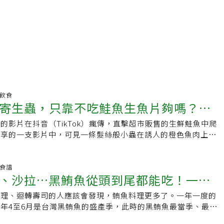
明飲食
寄生蟲，只靠不吃鮭魚生魚片夠嗎？專
的影片在抖音（TikTok）瘋傳，直擊超市販售的生鮮鮭魚中爬
分享的一支影片中，可見一條髮絲般小蟲在誘人的橙色魚肉上蠕
表情符號，「再也不吃鮭魚生魚片了」。網路媒體SELF報導，
理解，畢竟畫面實在噁心，但食品安全專家認為，這種反應或許
立大學食品安全專家馬丁·巴克納瓦奇（Martin
養食譜
、沙拉…黑鮪魚從頭到尾都能吃！一圖
ge）表示，儘管想到就讓人不舒服，但寄生蟲是許多動物無法改變的事
中發現一兩條蟲其實並不罕見，未必代表該產品衛生條件差或品
料理、迴轉壽司的人應該會發現，鮪魚料理更多了。一年一度的
片吃的是哪部位
見的細小蠕動的蟲很可能是海獸胃線蟲（Anisakis），這類線
年4至6月是台灣黑鮪魚的盛產季，此時的黑鮪魚最當季、最鮮
等寒冷水域的海洋生物體內。巴克納瓦奇說，它雖非唯一的海生
把握時機。黑鮪魚從「頭」到「尾」都能吃 頂魚生魚片吃這部
鮮中最常見的。海獸胃線蟲是透過海洋食物鏈進入鮭魚的，當感