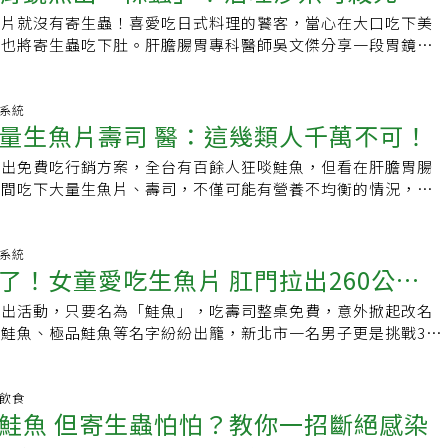
刑，得併科新台幣8000萬元以下罰金。近10年食用河豚中毒累
閱讀：．吃生魚片「胃鏡照出一條蟲」！沾哇沙米可殺死寄生蟲
.16克、蛋白質5.2克、油脂0.0克鮪魚生魚片熱量20大卡、碳
飽就好，不建議吃到過飽、過撐，反而不利健康。責任編輯：辜
蝦餅最受歡迎，隨時備有麵糊與鮮蝦在旁待用，另還有蚵嗲、春
魚片就沒有寄生蟲！喜愛吃日式料理的饕客，當心在大口吃下美
師告訴你真相
林金富說，近10年來共有4起食用河豚後中毒的案例，分別為103
生魚片15歲女竟慢性腎臟病及重金屬中毒！吃生魚片安全次數
蛋白質4.7克、油脂0.02克花枝生魚片熱量12大卡、碳水化合物
店米糕滋味好，鮪魚鬆來店才吃得到。位於南天宮旁的人氣老店
，也將寄生蟲吃下肚。肝膽腸胃專科醫師吳文傑分享一段胃鏡畫
起、112年1起，總計17人就醫，其中1人死亡；另據日本東京都
=1碗白飯熱量！營養師授吃壽司4秘訣：選錯熱量差兩倍責任編
2.8克、油脂0.06克整理二⟫握壽司的熱量與營養素好食課收集的
，有「宜蘭最好吃米糕」的稱號。店家以古早味魚鬆米糕出名，
嚇壞直呼「這輩子不敢再吃生魚片了」。肝膽腸胃專科醫師吳文
統計，2013年至2022年有180起TTX中毒中毒事件、患者246
魚、鮭魚、蒲燒鯛魚、旗魚、鮪魚與鮮蝦，以下是以「一貫」作
撒上香氣十足爽口的魚鬆，再搭配魚丸、苦瓜排骨湯，就是簡單
文傑醫師的健康筆記」發文貼出3張照片，談到自己之前吃日式
。家住南投縣仁愛鄉的44歲洪姓民眾，日前自行烹煮河豚並與8
魚握壽司熱量77大卡、碳水化合物8克、蛋白質1.6克、油脂4.3
味關鍵是用陳放一年、蘭陽平原種的長纖糯米，口感十足，搭配
肚子，昨天也一樣吃完就拉。沒想到今天替一名患者照胃鏡，看
化系統
8人後來陸續出現嘴巴、手腳麻痺無力等症狀，洪男則被發現倒
60大卡、碳水化合物8克、蛋白質2.5克、油脂2.0克蒲燒鯛魚握
量生魚片壽司 醫：這幾類人千萬不可！
持用鮪魚製作的魚鬆和滷汁，帶點甜味，還有解膩的小黃瓜，整
活跳跳的的寄生蟲，「頭埋在胃裡，等著鑽進去血管裡」。這驚
消到場確認已死亡。
碳水化合物8克、蛋白質2.5克、油脂1.9克旗魚握壽司熱量43大
富。早期有內行的客人一口氣買20斤魚鬆分送親友，因為店家
醫師坦言自己本就不太會吃生食，如今這樣一看更是這輩子對生
克、蛋白質2.6克、油脂0.1克鮪魚握壽司熱量43大卡、碳水化合
推出免費吃行銷方案，全台有百餘人狂啖鮭魚，但看在肝膽胃腸
水線不一樣的手作風味，重點在每天供不應求，無需添加防腐
經詢問，這位病患喜歡吃生魚片，上週才剛光顧一家高級餐廳，
3克、油脂0.2克鮮蝦握壽司熱量40大卡、碳水化合物8克、蛋白
時間吃下大量生魚片、壽司，不僅可能有營養不均衡的情況，還
耗味。近年因老闆年歲漸長不堪負荷，只供內用客人享用。有些
道逆流」來求診，不料竟照胃鏡抓出寄生蟲。該寄生蟲經患者吃
0.03克整理三⟫軍艦壽司的熱量與營養素好食課收集的軍艦壽司有
的健康風險，特別提醒民眾注意。亞洲大學附屬醫院肝膽胃腸科
實則不然。黑鮪魚大腹生魚片，媲美冰淇淋入口即化。今年的第
的胃酸裡已經泡了將近一個星期的時間，頑強的生命力讓他驚訝
沙拉、龍蝦沙拉、鮭魚子、山葵章魚與蝦味魚卵，以下是以「一
，雖然現在台灣大部分信譽良好的店家，都相當注重食材衛生，
魚片，要感謝家騰建設公司董事長夫人丸子小姐，讓我有好口
自己並非處理寄生蟲的專業，因此將患者轉診到其他醫院感染科
沙拉軍艦壽司熱量75大卡、碳水化合物8.6克、蛋白質1.2克、
不良，恐有寄生蟲、細菌沾染的可能性，因此當大量吃下生魚片
化系統
搶鮮品嚐如和牛般入口即化的黑鮪魚大腹生魚片和黑鮪滷肉飯。
也好奇的請大家來猜一猜，患者肚子裡這隻可以抵擋胃酸那麼多
了！女童愛吃生魚片 肛門拉出260公分
拉軍艦壽司熱量65大卡、碳水化合物8.2克、蛋白質1.4克、油脂
急性腸胃炎。另外，他也建議肝硬化、免疫功能不全、糖尿病患
頂級黑鮪魚生魚片，一入口就感受到入口即化細嫩的口感。「黑鮪
底是海獸胃線蟲？還是日本血吸蟲？吳醫師提醒，吃生食都有一
艦壽司熱量61大卡、碳水化合物7.9克、蛋白質2.0克、油脂2.4
生魚片。因為，這些族群因為免疫力都較低，若貿然吃下未經煮
」，產量僅佔所有鮪魚漁獲量之2%，為鮪魚中體型最大的種
在，不管是肉類或是海鮮，都有可能將常見的獸胃線蟲、日本血
推出活動，只要名為「鮭魚」，吃壽司整桌免費，意外掀起改名
量47大卡、碳水化合物7.4克、蛋白質2.6克、油脂0.8克山葵
染的海鮮類，很容易讓病菌流竄全身，輕則腸胃炎、上吐下瀉，
肉質是生魚片中的極品，媲美冰淇淋，入口即化。粉嫩的顏色、
過也不是熟食就最安全，熟食雖能有效殺菌，但放久一樣會孳生
鮭魚、極品鮭魚等名字紛紛出籠，新北市一名男子更是挑戰36
9大卡、碳水化合物7.9克、蛋白質1.5克、油脂0.1克蝦味魚卵
內器官，引起各種急重症，甚至有喪命風險。他說，短時間內吃
油花，魚油還富含豐富的DHA，也是台灣有錢講究的食養文
加留意再食用。另外有網友疑惑「吃生魚片要沾哇沙米（芥末）
鮭魚之亂還引發內政部關注，呼籲民眾注意改名次數。不過，學
卡、碳水化合物7.4克、蛋白質1.6克、油脂0.3克【本文獲好食
壽司，除了營養不均衡，還因為除了上面的肉類之外，也會吃進
已17年，是很早就提供「無菜單台日料理」的餐廳之一，秉持
，吳醫師闢謠表示，生魚片沾哇沙米一起吃，應該是壯膽的功能
進生魚料理，恐增加感染日本海裂頭絛蟲、廣頭裂頭絛蟲等風
標題：豆漿沒煮熟會拉肚子！？3大健康迷思懶人包！】責任編
導致短時間內血糖飆高。
只有家人和朋友」的待客之道。很多朋友來朝聖「頂級黑鮪大
菌並沒有根據。吃生魚片會易受海獸胃線蟲感染？美國華盛頓大
長可達10公尺，並吸取人體內維生素B12，導致宿主嚴重貧
明飲食
阿良師滿場飛的桌邊服務，從台幣600到3000的人均預算都可
鮭魚 但寄生蟲怕怕？教你一招斷絕感染
學院研究人員發現，從1978年到2015年間，海洋中的寄生蟲
鮭魚、壽司，改名鮭魚竟成了期間限定運動。台北醫學大學分子
、膠原蛋白……黑鮪魚全身都是寶。獨特的黑鮪滷肉飯，是用鮪
數量竟暴增了283倍！推估可能是因為海洋哺乳動物數量的增
病學教授、國際熱帶醫學研究中心主任范家堃說，「只要是吃生