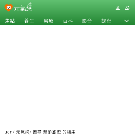
焦點
養生
醫療
百科
影音
課程
退休
udn
/
元氣網
/
搜尋 熟齡旅遊 的結果