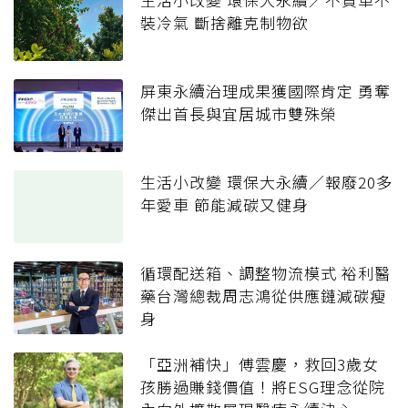
裝冷氣 斷捨離克制物欲
屏東永續治理成果獲國際肯定 勇奪
傑出首長與宜居城市雙殊榮
生活小改變 環保大永續／報廢20多
年愛車 節能減碳又健身
循環配送箱、調整物流模式 裕利醫
藥台灣總裁周志鴻從供應鏈減碳瘦
身
「亞洲補快」傅雲慶，救回3歲女
孩勝過賺錢價值！將ESG理念從院