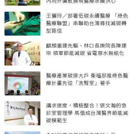
內向外擴散展現醫療永續決心
王儷玲／部署低碳永續醫療 「綠色
醫療聯盟」串聯助台灣尋找減碳轉
型路徑
顱顏重建先驅、林口長庚院長陳建
宗 領軍節能減碳 省電限水無紙化
醫療產業碳排大戶 衛福部推綠色醫
療計畫先從「洗腎室」著手
講求速度，積極整合！張文瀚的急
診室管理學 馬偕成台灣醫界節能減
碳模範生