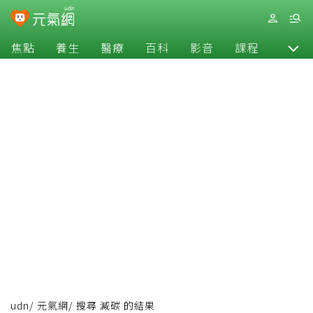
焦點
養生
醫療
百科
影音
課程
退休
udn
/
元氣網
/
搜尋 減碳 的結果