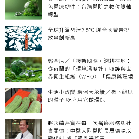
色醫療韌性：台灣醫院之數位雙軸
轉型
全球升溫恐達2.5℃ 聯合國警告排
放量創新高
郭金尼／「接軌國際，深耕在地：
從荷蘭的「環境溫度計」照護與世
界衛生組織（WHO）「健康與環境
國家計分卡」看台灣綠色醫療的下
一步」
生活小改變 環保大永續／撒下絲瓜
的種子 吃它用它做環保
將永續落實在每一次醫療服務與社
會關懷！中醫大附醫院長周德陽以
戰代訓 成「醫界得獎王」