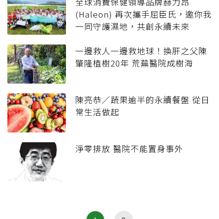
全球消費保健領導品牌赫力昂
(Haleon) 再次攜手屈臣氏，邀你我
一同守護濕地，共創永續未來
一邊救人一邊救地球！換肝之父陳
肇隆植樹20年 荒蕪醫院成樹海
陳亮恭／蔬果逾半的永續餐盤 從日
常生活做起
淨零排放 醫院不能置身事外