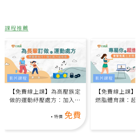
課程推薦
影片課程
影片課程
【免費線上課】為高壓族定
【免費線上課】
做的運動紓壓處方：加入行
燃脂體育課：超
動、增肌、互動元素，0基
氧」高壓族在家
免費
礎也能做！
負擔
特價