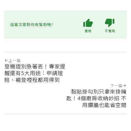
這篇文章對你有幫助嗎?
實用
不實用
上一篇
登機證別急著丟！專家提
醒還有5大用途：申請理
賠、補登哩程都用得到
下一篇
黏貼掛勾別只拿來掛鑰
匙！4個廚房收納妙招 不
用鑽牆也能省空間