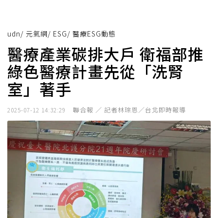
udn
/
元氣網
/
ESG
/
醫療ESG動態
醫療產業碳排大戶 衛福部推
綠色醫療計畫先從「洗腎
室」著手
聯合報 ／ 記者林琮恩／台北即時報導
2025-07-12 14:32:29