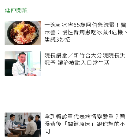
延伸閱讀
一碗剉冰害65歲阿伯急洗腎！醫
示警：慢性腎病患吃冰藏4危機、
建議3妙招
院長講堂／新竹台大分院院長洪
冠予 讓治療融入日常生活
拿到轉診單代表病情變嚴重？醫
曝背後「關鍵原因」跟你想的不
同