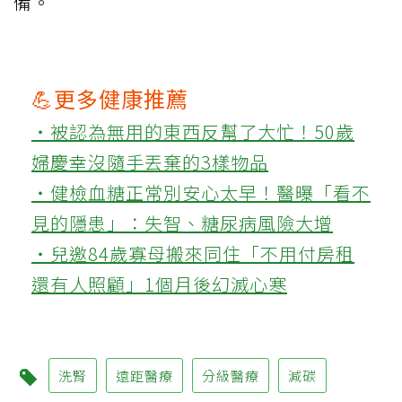
備。
💪更多健康推薦
‧被認為無用的東西反幫了大忙！50歲
婦慶幸沒隨手丟棄的3樣物品
‧健檢血糖正常別安心太早！醫曝「看不
見的隱患」：失智、糖尿病風險大增
‧兒邀84歲寡母搬來同住「不用付房租
還有人照顧」1個月後幻滅心寒
洗腎
遠距醫療
分級醫療
減碳