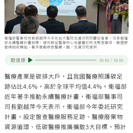
衛福部醫事司司長劉越萍今天在台大醫院北護分院院慶記者會，分享衛福
部永續醫療計畫目標，提到將從醫學中心及基層診所洗腎室廢液、廢塑膠
管線回收開始，著手推動綠色醫療。圖／北護分院提供
聽健康
00:00
/
00:00
醫療產業是碳排大戶，且我國醫療照護碳足
跡佔比4.6%，高於全球平均值4.4%。衛福部
近年著手推動永續醫療計畫，衛福部醫事司
司長劉越萍今天表示，衛福部今年委託研究
計畫，設定盤查醫療服務足跡、醫療廢棄物
資源循環、低碳醫療推廣擴散3大目標，預計