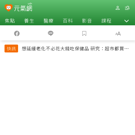
焦點
養生
醫療
百科
影音
課程
退休
想延緩老化不必花大錢吃保健品 研究：超市都買得
快訊
到的1便宜食品就可以