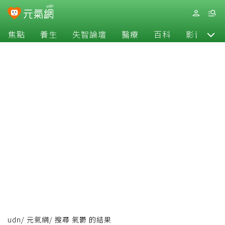
焦點
養生
失智論壇
醫療
百科
影音
udn
/
元氣網
/
搜尋 氣鬱 的結果