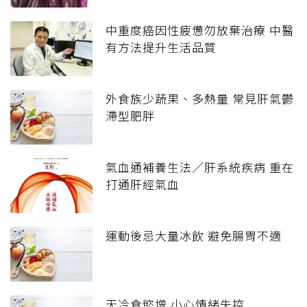
中重度癌因性疲憊勿放棄治療 中醫
有方法提升生活品質
外食族少蔬果、多熱量 常見肝氣鬱
滯型肥胖
氣血通補養生法／肝系統疾病 重在
打通肝經氣血
運動後忌大量冰飲 避免腸胃不適
天冷食慾增 小心情緒失控