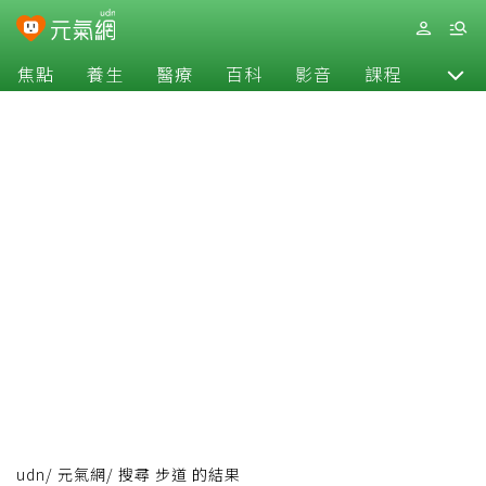
焦點
養生
醫療
百科
影音
課程
退休
udn
/
元氣網
/
搜尋 步道 的結果