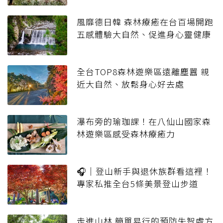
風靡德日韓 森林療癒在台百場開跑
五感體驗大自然、促進身心靈健康
全台TOP8森林遊樂區遠離塵囂 親
近大自然、放鬆身心好去處
瀑布旁的瑜珈課！在八仙山國家森
林遊樂區感受森林療癒力
🎧｜登山新手與退休族群看這裡！
專家私推全台5條美景登山步道
走進山林 簡單易行的預防失智處方