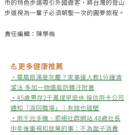
市的特色步道吸引外國遊客，將台灣的登山
步道視為一輩子必須朝聖一次的圓夢旅程。
責任編輯：陳學梅
💪更多健康推薦
‧電風扇滿是灰塵？家事達人教1分鐘清
潔法 多加一物還能防髒汙附著
‧45歲男存2千萬提早退休 接信用卡公司
通知「淚回職場」：有錢也碰壁
‧用千元手機、拒絕社群網站 48歲社長
中年後重視和放棄的事：不為面子消費