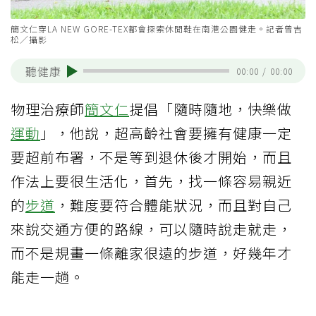
簡文仁穿LA NEW GORE-TEX都會探索休閒鞋在南港公園健走。記者曾吉
松／攝影
聽健康
00:00
/
00:00
物理治療師
簡文仁
提倡「隨時隨地，快樂做
運動
」，他說，超高齡社會要擁有健康一定
要超前布署，不是等到退休後才開始，而且
作法上要很生活化，首先，找一條容易親近
的
步道
，難度要符合體能狀況，而且對自己
來說交通方便的路線，可以隨時說走就走，
而不是規畫一條離家很遠的步道，好幾年才
能走一趟。