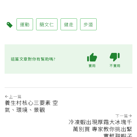
運動
簡文仁
健走
步道
這篇文章對你有幫助嗎?
實用
不實用
上一篇
養生村核心三要素 空
氣、環境、景觀
下一篇
冷凍蝦出現厚霜大冰塊千
萬別買 專家教你挑出緊
實鮮甜蝦子