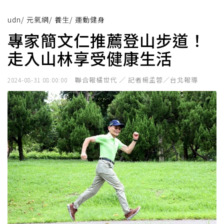
udn
/
元氣網
/
養生
/
運動健身
專家簡文仁推薦登山步道！
走入山林享受健康生活
聯合報橘世代 ／ 記者楊孟蓉／台北報導
2024-08-31 08:00:00