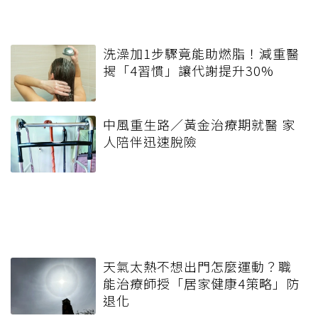
洗澡加1步驟竟能助燃脂！減重醫
揭「4習慣」讓代謝提升30%
中風重生路／黃金治療期就醫 家
人陪伴迅速脫險
天氣太熱不想出門怎麼運動？職
能治療師授「居家健康4策略」防
退化