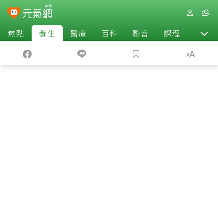
焦點
養生
醫療
百科
影音
課程
退休