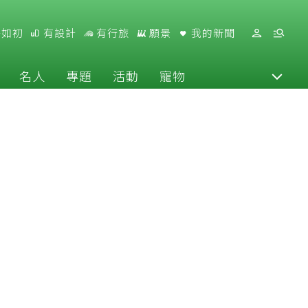
好如初
有設計
有行旅
願景
我的新聞
名人
專題
活動
寵物