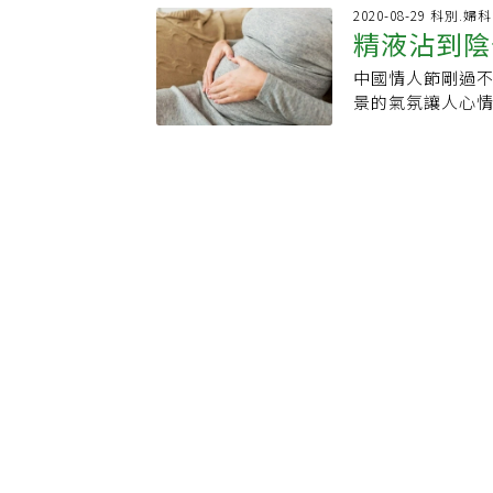
廣，例如執行一
「95-95-95
過旁人不理解的眼
籤，甚至被懷疑
2020-08-29 科別.婦科
檢，可說助益很大
治療，95%的治
精液沾到陰部就會懷孕
可能需要醫治SA
升起「大概一輩
克服過去高風險
台灣在這方面成績斐
解釋，鄰居還是
憾。自認為性生
為，PrEP用藥
中國情人節剛過
拆解NG避
「86-89-93
我住的公寓只有6
健禹表示，愛滋
志浩說，愈來愈
景的氣氛讓人心
是在異性戀和年
往事。在SARS
印象，使得許多
律服藥，疾管署
下，如果剛好是
人願意主動接受
奶奶感情深厚的
實仍有不少女性
源投入。周志浩
節後前來檢查懷孕
視的縮影。從同
於與奶奶見上一
發現，近8成女性
來累積沈重財務
床有案例郭安妮
場醫療戰役，更
程，談到這裡，
愛滋發病感到身
管署公務預算，
先吃個飯，再來
會挑人，但我們
員也無力。然而
病毒主要透過血
「我們很感謝健
會開始準備，私
更多的理解與包
師、醫療人員主動
供免費匿名愛滋
力做防治工作。
來「做功課」時
霧:台灣40年愛
Covid-19
性行為的民眾，建
也盼公務預算挹
率會增加。燈光
感染的願景。點擊
他熱情、專業的
進行一次篩檢。
藥物愈來愈好，
備就不是太完全
小檔案現職：國
病患。代代傳承 
社會觀念與生理
治療愛滋有二合
行為時，就可能
大學醫學院國際
長、「台灣愛滋病
奪了生育權利失
訂有愛滋防治工
如果沒有全程戴
美國西雅圖華盛頓
病」的1980年
憾。根據調查4成
品質並避免感染
戰勝理智 要找
健康事業部製作
突破性進展。19
傳染給另一半，
可能忘記服藥，
接未來寶寶到來
訊錄製：大河音
期愛滋病治療訓練
式日新月異，以及近
別。周志浩說，
呈現好消息，就
月。一談起愛滋
Untransmi
病毒傳染防治及
確認在子宮內或
數據信手捻來，毫
穩定服藥至血中
數逐漸下降，社
酸，能夠協助胎
療計畫時，幾乎
孕生子，與你我
感染威脅大，可
下沒讓男伴全程