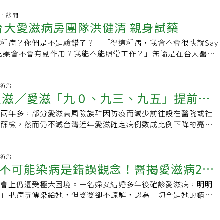
「自己人照顧自己人」的培力計畫，讓感染者成為助人者。此
病毒的攻防戰已持續四十餘年；1996年「雞尾酒療法」的問
，對於ＨＩＶ、愛滋篩檢，目前醫事法規定，只有醫事人員或必
杏林．診間
「二十世紀的黑死病」轉變為可控的慢性病，病友的生活品質與
台大愛滋病房團隊洪健清 親身試藥
檢培訓課程，才能為民眾進行ＨＩＶ篩檢，這代表民眾雖可以自
善。柯乃熒回憶，「當時確診愛滋病，幾乎等同死亡判決。愛滋
檢方式提供檢體，或使用唾液自我篩檢試劑，但有些高風險族群
視，甚至在死後也無法得到尊重。」她親眼目睹許多病友，在孤
種病？你們是不是驗錯了？」「得這種病，我會不會很快就Say
或中高齡者有些障礙，此時社工人員或協會人員若沒有經過培
離世，甚至死在她懷裡，這種無力感讓她決心投身愛滋病防治，
」「吃藥會不會有副作用？我能不能照常工作？」無論是在台大醫院
限制而愛莫能助，也會阻礙ＨＩＶ快篩普及率。徐森杰認為，如
權利與尊嚴。柯乃熒感性說道，2011年因器官移植團隊，未發
，或在台大醫院內科部感染科主治醫師洪健清的診間，每當民眾
劑可像新冠快篩試劑一樣方便取得，民眾想驗就可輕易取得快篩
愛滋病，導致五名接受移植的病患暴露於感染的風險，其中受贈
滋病毒，多數有如晴天霹靂，腦袋一片空白，內心充滿茫然、徬
「95-95-95」目標會有很大幫助。徐森杰期待，無論是ＨＩＶ
熒暱稱為「新心公主」，她永遠記得新心公主開口的第一句話
斷自我懷疑，有些人甚至動了輕生的念頭。洪健清親身試藥 台
病防治
快篩、防治策略的運用，都需創新思維，如設置更多ＨＩＶ友善
除愛滋／愛滋「九０、九三、九五」提前達
的人，還配擁有愛嗎？」柯乃熒告訴她，感染愛滋病並不意味著
前茅不過，在得知確診訊息後，多數病患在台大愛滋病房醫療團
評估、治療綠色通道，且整體過程可更尊重、保護民眾隱私，便
有權利過上正常的生活。愛滋防治的大躍進，從個案管理師計畫
詳細解說下，心情逐漸穩定下來，並開始規律用藥。「我曾為了
篩檢，跨出勇敢第一步。
球兩年多，部分愛滋高風險族群因防疫而減少前往設在醫院或社
物加整合治療立功
005年，柯乃熒提出「愛滋病個案管理師計畫」，為病友帶來了全新
強弱，以身試藥。」洪健清目前身為台大愛滋病房醫療團隊的領
做篩檢，然而仍不減台灣近年愛滋確定病例數成比例下降的亮眼
入醫師、個管師與病友三方協力的模式。她解釋：「愛滋病的治
前他踏入愛滋防治領域之初的一個舉動，令人感佩。當病患知道
藥不斷問世，疾病管制署對愛滋治療及防治目標有信心。台灣的
，還需要心理上的支持與社會的接納，幫助病友克服心理、生活
抗愛滋病毒藥物的經驗，對醫師的說明便更加信服。因此，在台
在二０一九年為一千七百四十八例，二０二０年降為一千三百八
讓他們好好吃藥、壓制病毒。」除了第一線的篩檢，柯乃熒在
3200名愛滋病患中，高達99%的人正穩定、持續用藥。當病患
數還在持續下降中，近三年以百分十至廿速度下降；疾管署統計
病防治
的組員，一起撰寫了「臺灣愛滋病毒暴露前預防性投藥使用指
體內病毒量就會逐步下滑、疾病傳染力也會大減，而在亞洲或在
不可能染病是錯誤觀念！醫揭愛滋病2大
療及防治目標為「九０、九三、九五」，較聯合國要求二０二０
8年推動了愛滋防治的「暴露前預防性投藥（PrEP）」的普及。她
名列前茅。即使曾面臨SARS、Covid-19疫情嚴峻階段，台
０、九０」提前達標，但疾病管制署長周志浩坦言：「我們沒有
在初期推廣時遭受許多阻力，不僅收到匿名黑函，更有媒體稱她
還是努力讓病患用藥不中斷，確保藥物治療效果不會功虧一簣。
社會上仍遭受極大困境。一名婦女結婚多年後確診愛滋病，明明
，「九０、九０、九０」是指九０％感染者被診斷出感染，九
」。儘管如此，她與團隊始終堅持不懈，更成功讓台灣成為亞洲
醫師無法搭電梯回家從投身愛滋病防治領域至今，洪健清觀察
來」把病毒傳染給她，但婆婆卻不諒解，認為一切全是她的錯，
良好醫療照顧，九０％接受治療者病毒量已有效受到抑制。台灣
助PrEP的國家，能有效降低感染風險。邁向2030：實現愛滋零
SARS或Covid-19疫情，在人類對抗新興傳染病的過程中，
子的本分。最後丈夫往生，婆婆依然懷恨在心並將該名婦女趕出
下降，周志浩說，這是整體努力帶來的成果，其中自我篩檢的推
界衛生組織（WHO）設定2030年實現愛滋零感染的目標，包括
族群常受到排擠、汙名化委屈。從事感染防治工作的他，也遭遇
讓女性貼上「性生活混亂」、「不貞潔」、「不檢點」等負面標