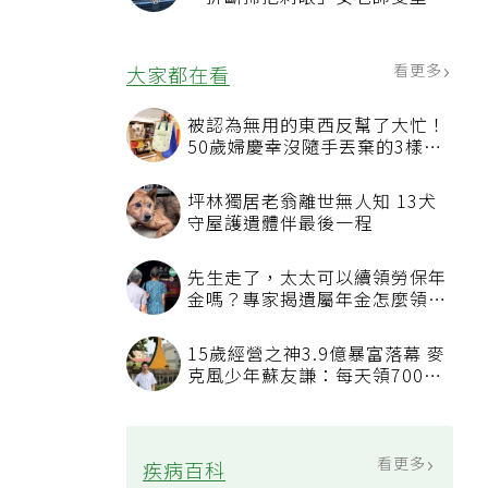
恐失明
看更多
大家都在看
被認為無用的東西反幫了大忙！
50歲婦慶幸沒隨手丟棄的3樣物
品
坪林獨居老翁離世無人知 13犬
守屋護遺體伴最後一程
先生走了，太太可以續領勞保年
金嗎？專家揭遺屬年金怎麼領，
看順位還要看資格
15歲經營之神3.9億暴富落幕 麥
克風少年蘇友謙：每天領700元
過日子
看更多
疾病百科