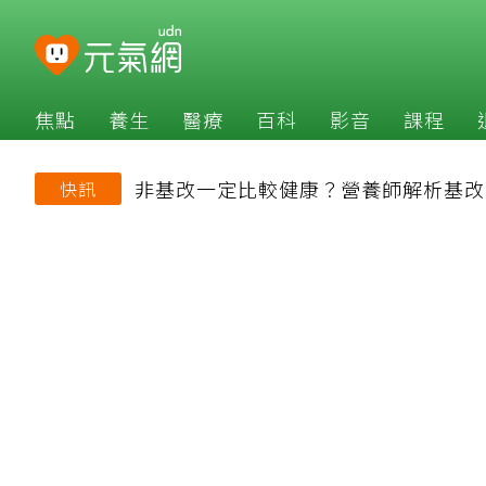
焦點
養生
醫療
百科
影音
課程
非基改一定比較健康？營養師解析基改
快訊