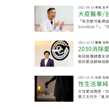
應長照，已開始
確診以來，這場與
外，徐森杰認為
2022-06-10 焦點.
世，讓愛滋病從
大疫醫奉/
須上過疾管署篩
壽命有了顯著改
己運用指尖血採
病友被隔離、歧
「我怎麼可能得這
不敢自己採檢，
立無援的情況下
Goodbye？
訓，便會因法規
為病友爭取應有的
愛滋篩檢諮商室
果ＨＩＶ快篩試
現捐贈者曾罹患
得知自己感染愛
試劑，相信對達成
心臟者，被柯乃
徨與不安情緒，不
2021-12-23 醫聲.慢
感染者照護，或
2030消
是：「像我這樣
大力抗愛滋名列
門診、建立快速
人生的終結，更
隊的暖心陪伴與
能鼓勵更多民眾
新冠疫情肆虐全
標 新藥
到推動PrEP2
體驗藥物副作用
區的愛滋篩檢站
的照顧模式，引
導者，透露多年
成績，再加上新
療不僅僅是吃藥
醫師有親自服用
愛滋確定病例數
上的障礙，才能
大醫院目前收治的
十九例，今年人
2021-12-01 性愛.性
2015年與年輕
願意穩定用藥，
性生活單純
今年最新愛滋治
引」，並在201
全世界，這項成績皆
年的「九０、九
坦言，這項措施
大愛滋病房團隊
女性愛滋病患，
感染途徑
退步的本錢！」
是「約炮推銷員
疫病汙名化委屈 
是丈夫在外「亂
０％知道能接受
第一個提供政府資
到，不管是愛滋病、
沒有做好身為妻
愛滋確定病例數
感染的願景隨著世
感染者或高風險
家門。「愛滋」