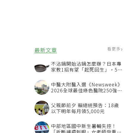
看更多
最新文章
不沾鍋開始沾鍋怎麼辦？日本專
家教1招有望「起死回生」，5情
況該換新
中醫大附醫入選《Newsweek》
2026全球最佳綠色醫院250強
首屆評選即入榜 全台僅兩院獲
選 四葉績效指標居台灣最佳
父親節前夕 賴總統預告：18歲
以下明年每月領5,000元
中部地區國中新生暑輔失控！
「折斷掃把刺眼」女老師受重傷