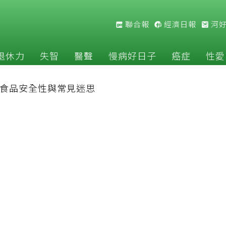
聯合報
經濟日報
河
退休力
失智
醫聲
慢病好日子
癌症
性愛
食品安全性與常見迷思