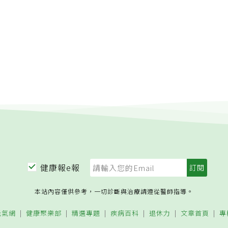
意規律用藥。致力於臨床研究 交出亮眼成績台大愛滋病房團隊
奉獻獎團體獎，現在由洪健清領導的團隊傳承專業服務的火苗，
眾篩檢程序，推行更細膩貼心的愛滋病防治計畫與病患臨床照護
少心思在臨床研究的扎根上。舉例，像針對愛滋病患接受肺炎鏈
體產生情況，過去台大愛滋病房團隊曾進行長期追蹤研究。另
合併肝炎病毒感染的流行病學調查、防治策略擬定與抗愛滋病毒
、藥物基因學研究等領域，該團隊都交出亮眼成績。時至今日，
，皆面臨Covid-19疫情的威脅，在公衛與感染醫學界，已有多
滋病患等免疫缺損或低下的族群接種Covid-19疫苗，常規劑量
打折扣。針對這項議題，台大愛滋病房團隊也著手進行臨床本土
590人參與研究計畫，像哪種疫苗組合的保護力較佳？病患注射
等，皆納入研究範疇，預計在2022年夏天會有初步結果。愛滋
防治 受惠甚多近年來，在台灣各地，正如火如荼地推展C型肝炎
肝全口服抗病毒藥物，一個療程動輒上百萬新台幣，經政府和藥
大愛滋病房團隊特別針對愛滋病毒合併C肝感染的流行病學現
健康報e報
等進行追蹤觀察，這也讓愛滋病毒感染合併C肝的病患受惠甚
患而言，B肝防治是另一項值得關注議題。洪健清表示，自
本站內容僅供參考，一切診斷與治療請遵從醫師指導。
B肝疫苗納入新生兒常規疫苗接種清單，到了現在，這群一出生就注
已進入35、36歲階段。國內外許多研究顯示，隨著年齡成長，B
元氣網
健康聚樂部
精選專題
疾病百科
退休力
文章首頁
專
會逐漸消退，在這個階段，約50%成年人面臨B肝疫苗抗體消