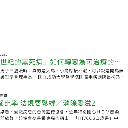
cast
十世紀的黑死病」如何轉變為可治療的慢
去男子三溫暖時，真的是大鳥、小鳥應接不暇，可以說是閱鳥無
揭露40年來愛滋病的生與死
護理學會理事長 、國立成功大學醫學院國際事務副院長柯乃熒
因為沒人願意至醫院進行愛滋篩檢，有人建議她將篩檢帶到現
同志酒吧和男子三溫暖，幫助愛滋病友爭取到早期發現與治療的
聽 按右下角播放鍵↓談到愛滋病友曾因恐懼與歧視，幾乎不敢到
聲要聞
快篩比率 法規要鬆綁／消除愛滋2
治療。面對這樣的困境，有人建議柯乃熒：「既然他們不敢來醫
帶到他們身邊？」隨著信任建立，不少人不僅接受篩檢，甚至開
感染者、愛滋病患的台灣露德協會，近年特別關心ＨＩＶ感染
健康建議。柯乃熒提到，「有人會請我幫他們檢查身體，甚至掀
弱族群，該協會祕書長徐森杰指出，「HIVCCB白皮書」中提
診斷。」這些細微的互動，讓她感受到所做的一切都是有意義
沒有資源的脆弱族群，包括跨性別、老人及合併精障者，為了因
：從無藥可醫到邁向希望之路自1981年全球首例愛滋病感染者