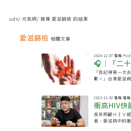
udn
/
元氣網
/
搜尋 愛滋篩檢 的結果
愛滋篩檢
相關文章
2024-12-07 醫聲.Pod
🎧｜「二
「我記得第一次
性病？專家
數。」台灣愛滋病
笑著回憶，當時
場，所以她深入
機會。🎧立即收
2023-12-02 醫聲.醫
衝高HIV
醫院進行篩檢和
院，何不把篩檢
長年照顧ＨＩＶ
始向她尋求其他
者、愛滋病中的脆
開毛巾讓我直接
到，要特別關心
的。四十年的抗爭