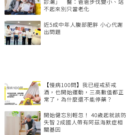
診潮」 醫：爸爸步伐變小、站
不起來別只當老化
近5成中年人腹部肥胖 小心代謝
出問題
【慢病100問】我已經戒菸戒
酒，也開始運動，三高數值都正
常了，為什麼還不能停藥？
開始健忘別輕忽！ 40歲起就該防
失智 2成國人帶有阿茲海默症相
關基因