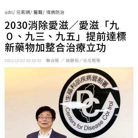
udn
/
元氣網
/
醫聲
/
慢病防治
2030消除愛滋／愛滋「九
０、九三、九五」提前達標
新藥物加整合治療立功
聯合報 ／ 施靜茹／台北報導
2021-12-23 00:00:02