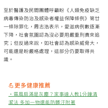
至於醫護及民間團體呼籲盼《人類免疫缺乏
病毒傳染防治及感染者權益保障條例》第廿
一條除罪化，周志浩表示，愛滋病例數逐漸
下降，社會氛圍認為沒必要用嚴重刑責來追
究；但反過來說，如社會認為感染威脅大，
可能還是盼嚴格處理，這部分仍要取得共
識。
💪更多健康推薦
‧電風扇滿是灰塵？家事達人教1分鐘清
潔法 多加一物還能防髒汙附著