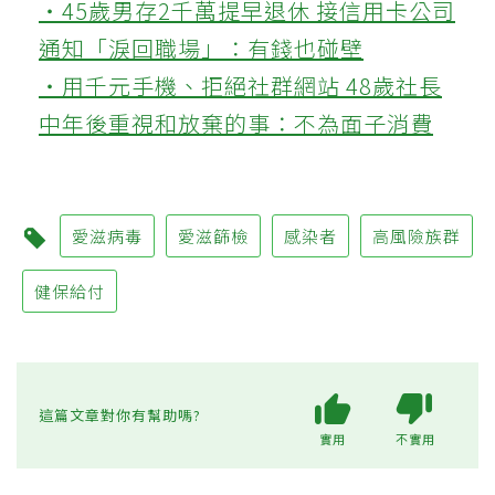
‧45歲男存2千萬提早退休 接信用卡公司
通知「淚回職場」：有錢也碰壁
‧用千元手機、拒絕社群網站 48歲社長
中年後重視和放棄的事：不為面子消費
愛滋病毒
愛滋篩檢
感染者
高風險族群
健保給付
這篇文章對你有幫助嗎?
實用
不實用