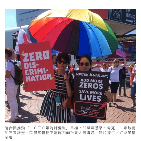
聯合國推動「二０三０年消除愛滋」目標，即是零感染、零死亡、零歧視
的三零計畫，民間團體也不遺餘力向社會大眾溝通。照片提供／紅絲帶基
金會