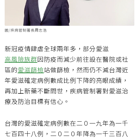
圖/疾病管制署長周志浩
新冠疫情肆虐全球兩年多，部分愛滋
高風險族群
因防疫而減少前往設在醫院或社
區的
愛滋篩檢
站做篩檢，然而仍不減台灣近
年愛滋確定病例數成比例下降的亮眼成績，
再加上新藥不斷問世，疾病管制署對愛滋治
療及防治目標有信心。
台灣的愛滋確定病例數在二０一九年為一千
七百四十八例，二０二０年降為一千三百八