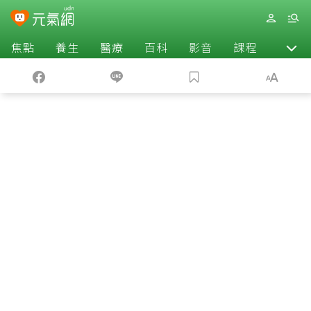
焦點
養生
醫療
百科
影音
課程
退休