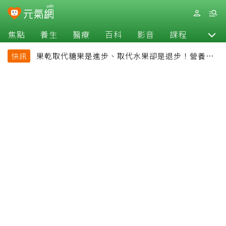
焦點
養生
醫療
百科
影音
課程
退休
果乾取代糖果是進步、取代水果卻是退步！營養師
快訊
揭果乾堅果常見健康陷阱