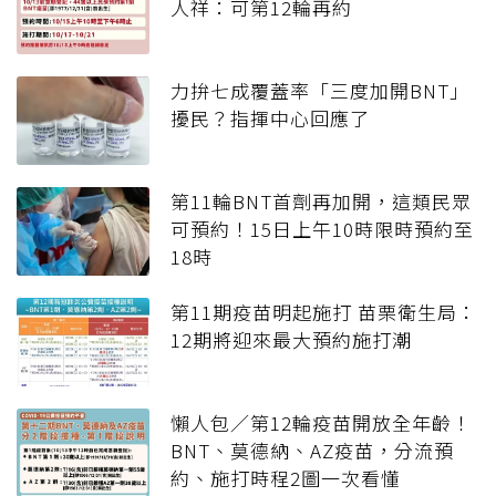
人祥：可第12輪再約
力拚七成覆蓋率「三度加開BNT」
擾民？指揮中心回應了
第11輪BNT首劑再加開，這類民眾
可預約！15日上午10時限時預約至
18時
第11期疫苗明起施打 苗栗衛生局：
12期將迎來最大預約施打潮
懶人包／第12輪疫苗開放全年齡！
BNT、莫德納、AZ疫苗，分流預
約、施打時程2圖一次看懂