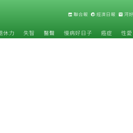
聯合報
經濟日報
河
退休力
失智
醫聲
慢病好日子
癌症
性愛