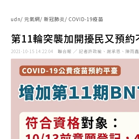
udn
/
元氣網
/
新冠肺炎
/
COVID-19疫苗
第11輪突襲加開擾民又預約
2021-10-15 14:22:04
聯合報 ／ 記者許政榆、謝承恩、陳雨