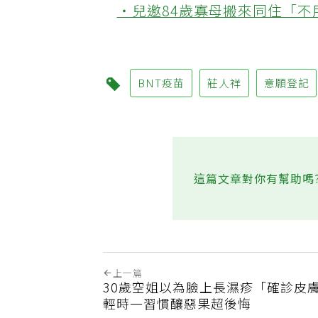
‧兒邀84歲寡母搬來同住「
BNT疫苗
莊人祥
意願登記
這篇文章對你有幫助嗎
上一篇
30歲空姐以為臉上長濕疹「確診皮
輕時一習慣釀惡果超後悔