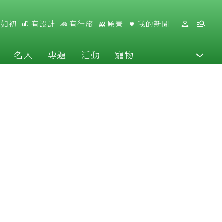
好如初
有設計
有行旅
願景
我的新聞
名人
專題
活動
寵物