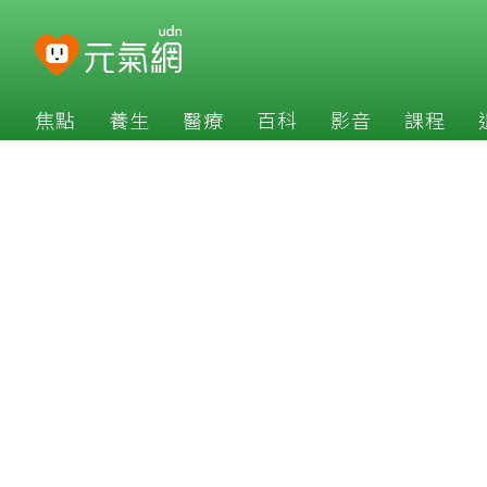
焦點
養生
醫療
百科
影音
課程