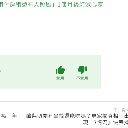
不用付房租還有人照顧」1個月後幻滅心寒
?
實用
不實用
下一篇
膚癌」年
酪梨切開有黑絲還能吃嗎？專家揭真相！
現「3情況」快丟