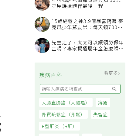
坪林獨居老翁離世無人知 13犬
守屋護遺體伴最後一程
15歲經營之神3.9億暴富落幕 麥
克風少年蘇友謙：每天領700元
過日子
先生走了，太太可以續領勞保年
金嗎？專家揭遺屬年金怎麼領，
看順位還要看資格
看更多
疾病百科
大腸直腸癌（大腸癌）
痔瘡
骨質疏鬆症（骨鬆）
失智症
出
B型肝炎（B肝）
掉