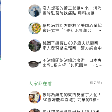
沒人想碰的苦工就讓AI來！鴻海
團隊駐醫院找痛點 用科技讓醫
療更有溫度
糖尿病前期怎麼救？美國心臟協
會研究推「1夢幻水果組合」 酪
梨加它改善血管功能
桃園平鎮傳出80多歲夫弒妻案
家人發現緊急報案、警方調查中
不沾鍋開始沾鍋怎麼辦？日本專
家教1招有望「起死回生」，5情
況該換新
看更多
大家都在看
被認為無用的東西反幫了大忙！
50歲婦慶幸沒隨手丟棄的3樣物
品