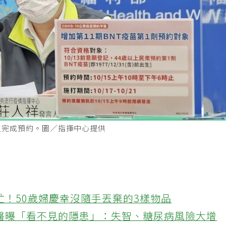
人完成預約。圖／指揮中心提供
忙！50歲婦慶幸沒隨手丟棄的3樣物品
醫曝「看不見的隱患」：失智、糖尿病風險大增