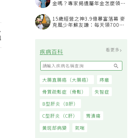
先生走了，太太可以續領勞保年
金嗎？專家揭遺屬年金怎麼領，
看順位還要看資格
15歲經營之神3.9億暴富落幕 麥
克風少年蘇友謙：每天領700元
過日子
訊
看更多
疾病百科
大腸直腸癌（大腸癌）
痔瘡
骨質疏鬆症（骨鬆）
失智症
B型肝炎（B肝）
C型肝炎（C肝）
胃潰瘍
黃斑部病變
氣喘