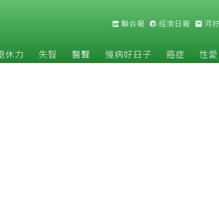
聯合報
經濟日報
河
退休力
失智
醫聲
慢病好日子
癌症
性愛