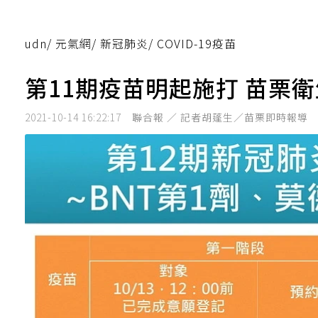
udn
/
元氣網
/
新冠肺炎
/
COVID-19疫苗
第11期疫苗明起施打 苗栗
2021-10-14 16:22:17
聯合報 ／ 記者胡蓬生／苗栗即時報導