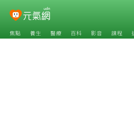
焦點
養生
醫療
百科
影音
課程