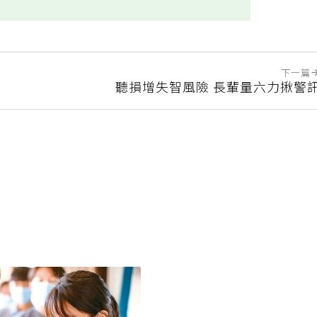
實用
不實用
下一篇
聽損增失智風險 長輩量六力揪警