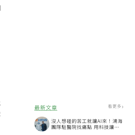
劑
0
承
看更多
最新文章
依
沒人想碰的苦工就讓AI來！鴻海
團隊駐醫院找痛點 用科技讓醫