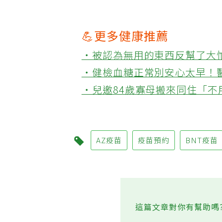
💪更多健康推薦
‧被認為無用的東西反幫了大
‧健檢血糖正常別安心太早！
‧兒邀84歲寡母搬來同住「
AZ疫苗
疫苗預約
BNT疫苗
這篇文章對你有幫助嗎