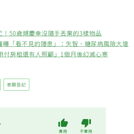
忙！50歲婦慶幸沒隨手丟棄的3樣物品
醫曝「看不見的隱患」：失智、糖尿病風險大增
不用付房租還有人照顧」1個月後幻滅心寒
意願登記
?