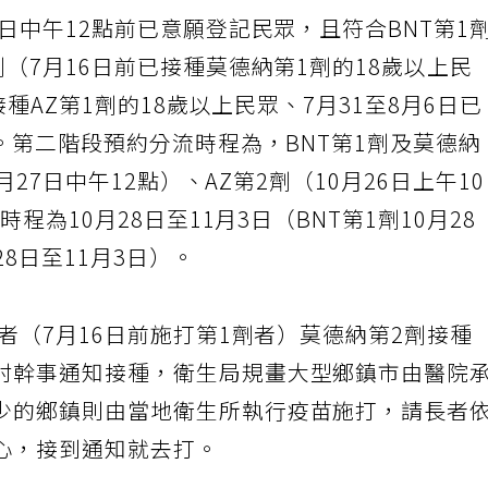
3日中午12點前已意願登記民眾，且符合BNT第1
劑（7月16日前已接種莫德納第1劑的18歲以上民
接種AZ第1劑的18歲以上民眾、7月31至8月6日已
）。第二階段預約分流時程為，BNT第1劑及莫德納
月27日中午12點）、AZ第2劑（10月26日上午1
時程為10月28日至11月3日（BNT第1劑10月28
28日至11月3日）。
長者（7月16日前施打第1劑者）莫德納第2劑接種
村幹事通知接種，衛生局規畫大型鄉鎮市由醫院
少的鄉鎮則由當地衛生所執行疫苗施打，請長者
心，接到通知就去打。