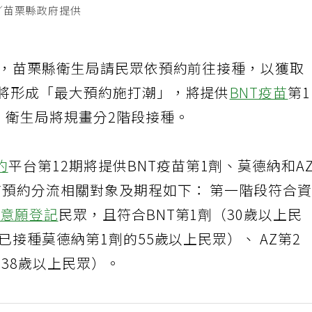
／苗栗縣政府提供
打，苗栗縣衛生局請民眾依預約前往接種，以獲取
種將形成「最大預約施打潮」，將提供
BNT疫苗
第
，衛生局將規畫分2階段接種。
約
平台第12期將提供BNT疫苗第1劑、莫德納和A
苗預約分流相關對象及期程如下： 第一階段符合
已
意願登記
民眾，且符合BNT第1劑（30歲以上民
已接種莫德納第1劑的55歲以上民眾）、 AZ第2
的38歲以上民眾）。