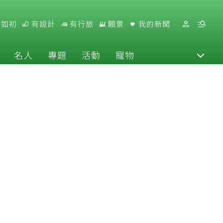
好如初
有設計
有行旅
願景
我的新聞
名人
專題
活動
寵物