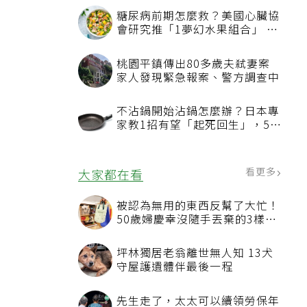
療更有溫度
糖尿病前期怎麼救？美國心臟協
會研究推「1夢幻水果組合」 酪
梨加它改善血管功能
桃園平鎮傳出80多歲夫弒妻案
家人發現緊急報案、警方調查中
不沾鍋開始沾鍋怎麼辦？日本專
家教1招有望「起死回生」，5情
況該換新
看更多
大家都在看
被認為無用的東西反幫了大忙！
50歲婦慶幸沒隨手丟棄的3樣物
品
坪林獨居老翁離世無人知 13犬
守屋護遺體伴最後一程