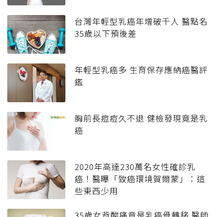
台灣年輕型乳癌年增破千人 醫點名
35歲以下預後差
年輕型乳癌多 生育保存應納癌醫評
鑑
胸前長痘痘久不退 健檢發現竟是乳
癌
2020年高達230萬名女性確診乳
癌！醫曝「致癌環境賀爾蒙」：這
些東西少用
35歲女背酸痛竟是乳癌骨轉移 醫師