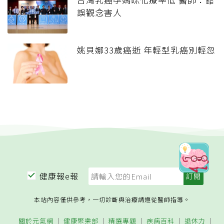
誤觀念害人
姚貝娜33歲癌逝 年輕型乳癌別輕忽
健康報e報
本站內容僅供參考，一切診斷與治療請遵從醫師指導。
關於元氣網
健康聚樂部
精選專題
疾病百科
退休力