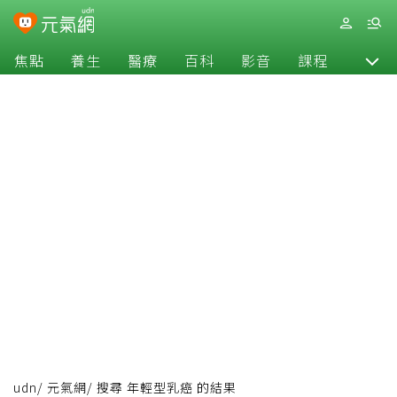
焦點
養生
醫療
百科
影音
課程
退休
udn
/
元氣網
/
搜尋 年輕型乳癌 的結果