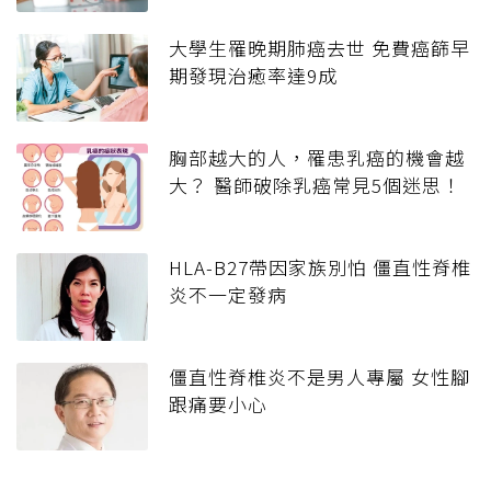
大學生罹晚期肺癌去世 免費癌篩早
期發現治癒率達9成
胸部越大的人，罹患乳癌的機會越
大？ 醫師破除乳癌常見5個迷思！
HLA-B27帶因家族別怕 僵直性脊椎
炎不一定發病
僵直性脊椎炎不是男人專屬 女性腳
跟痛要小心