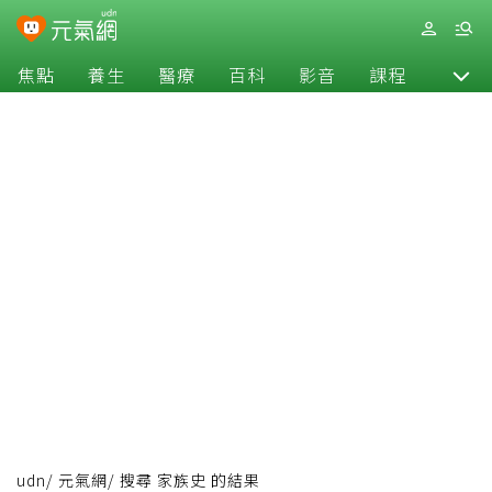
焦點
養生
醫療
百科
影音
課程
退休
udn
/
元氣網
/
搜尋 家族史 的結果