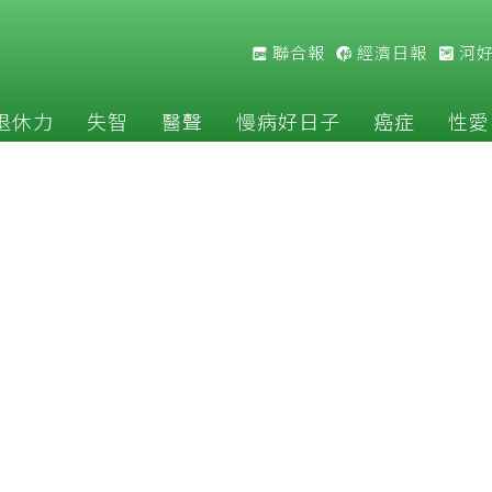
聯合報
經濟日報
河
退休力
失智
醫聲
慢病好日子
癌症
性愛