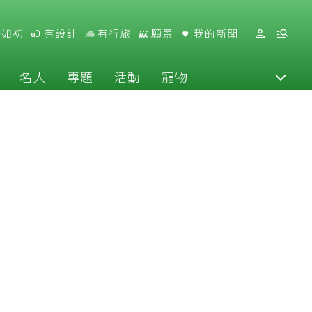
好如初
有設計
有行旅
願景
我的新聞
名人
專題
活動
寵物