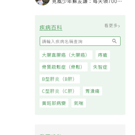
克風少年蘇友謙：每天領700元
過日子
看更多
疾病百科
大腸直腸癌（大腸癌）
痔瘡
骨質疏鬆症（骨鬆）
失智症
B型肝炎（B肝）
C型肝炎（C肝）
胃潰瘍
黃斑部病變
氣喘