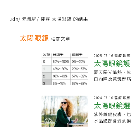
udn
/
元氣網
/
搜尋 太陽眼鏡 的結果
太陽眼鏡
相關文章
2025-07-16 醫療.眼部
太陽眼鏡護
夏天陽光熾熱，紫
白內障及黃斑部
好「眼睛防曬」
以灰黑色為佳 ，
鏡須能百分之百
2024-07-10 醫療.眼部
太陽眼鏡選
「UV400」，
濾鏡分為0至4類
紫外線傷皮膚，
般戶外活動，建議
水晶體都會受到
動，最好選用全罩
疾病，均是由紫
時配戴，以免造