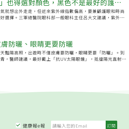
」也得選對顏色，黑色不是最好的護眼
、茶色或墨綠色較佳，濾光及護眼效果都不錯。藍色鏡片的太陽
先猜想可能是這副眼鏡劣質，上網搜尋才知問題出在這副太陽眼
c Glass（光致變色玻璃）Differences in the optical
然也有抗藍光的效果，但是貼膜後螢幕亮度會降低，反而讓眼睛
，會阻隔藍光、吸光而傷眼。欲選購太陽眼鏡的人，許粹剛建
車窗玻璃也具有偏光特性，因此產生彩虹光的現象。常見三種太
hotochromic lenses between cold and warm
容易疲勞，建議還是減少觀看螢幕的時間，更能有效保護眼睛。
天氣就想出外走走，但近來紫外線指數偏高，要兼顧護眼和時尚
鏡片及鏡框的感覺，鏡片的濾光性、透光性及保護力是否能接
市立聯合醫院中興院區院長、眼科專任主治醫師蔡景耀表示，太
res（冷暖溫度下光致變色鏡片光學特性的差異）原文：變色眼鏡優缺
護眼睛遠離藍光的傷害，最實際的做法還是避免長時間、近距離
個好選擇。三軍總醫院眼科部一般眼科主任呂大文建議，紫外線
度一定要夠，瞳孔距離、鼻墊高度等都必須考慮。可要求業者以
有染色的抗UV鏡片、感光的變色鏡片與偏光鏡片等三種。染色
子桓
，尤其忌諱在黑暗中滑手機，因為瞳孔在黑暗中會放大，使眼睛
眼睛，雖然黑色墨鏡很時尚，但是現在研究顯示，黃棕色的墨鏡
一下是否達到抗UV的標準，一旦戴上劣質無法抗UV的太陽眼
認證產品鏡片色彩選擇多樣，有黑色、灰色、褐色、黃色、墨綠
。醫師小叮嚀LED護眼檯燈也是藍光 醫師：非直視無大礙許多
藍光的效果。另外，玩具墨鏡的那種色素鏡片，完全不能抗紫外
孔放大，吸收更多紫外線而傷眼。時下很「夯」強調室內室外快
色等，其中以深褐、深灰、墨綠、黑色等深色鏡片為佳，因深色
視力，會幫小朋友選購LED護眼檯燈，它強調的護眼功能在於
放大，加重紫外線和藍光眼睛的傷害。呂大文表示，可見光當中
眼鏡」，會隨光線強弱改變顏色深淺。許粹剛認為，不能全然取
線被反射，可過濾較大量的陽光。黃色鏡片可增加黃斑部敏感
時的反光效果）、不閃爍（LED燈採直流電，沒有傳統燈泡的
皮膚防曬、眼睛更要防曬
的光，有紅橙黃綠藍靛紫，其中對眼睛影響最大的是紫外線，其
是要看使用者的用途而定。一般戶外短時間的抗強光、紫外線都
方目標，有時為射箭、射槍比賽者選用，開車時也能看得較清
藍光問題呢？一般認為，LED燈的發光光源雖屬藍光，但因使
眼睛沒有防曬，紫外線穿過水晶體的時候被吸收，長期累積會產
在大太陽下長時間活動曝曬，它的防曬保護效果就顯得有些不
，因此要視個人能否適應。「切記要選擇經認證、有抗UV功能
夏天豔陽高照，出遊時不僅皮膚要防曬，眼睛更要「防曬」。到
D燈源，因此不用太過擔心，不過仍建議在選購時，挑選通過
眼睛若長期暴露於藍光，則會導致黃斑部病變。呂大文提醒，一
包覆性更佳的戶外型太陽眼鏡，才能達到該有的防曬效果。此
色鏡片 變色需花時間鏡片因為混入鹵化銀，在光線較弱的室內
青，醫師建議，最好戴上「抗UV太陽眼鏡」，抵擋陽光直射或
生物安全性」測試的護眼檯燈，或是自行換上檢驗合格的LED燈
離紫外線，但其實避掉紫外線之後，藍光會被加強，藍光的屏蔽
適合戴此款眼鏡，它的防曬功能失效。●常見強光紫外線傷眼疾
室外接觸陽光紫外線時會慢慢變成深色。這種鏡片的優點是方
避免眼角膜受到傷害，進而容易導致白內障或黃斑部病變。為響
。雖然黑色墨鏡很時尚，但是黑色對藍光抑制效果有限，如果戴
人過了50歲，水晶體開始逐漸變混濁而易產生白內障，近年國人
的使用者不需多準備一副太陽眼鏡；缺點是感光需要一定時間，
化名）最近到馬祖「報復性出遊」，沒想到一整天騎車、看海，
護眼睛，呂大文建議，根據目前研究證據，最好選擇黃棕色的墨
，尤其目前防疫居家線上辦公上課，更加重3C族過度用眼情形，
室內，鏡片尚未完全恢復透明，可能影響當下的視線。偏光鏡片
淚直流。原來是暴露在過量的紫外線，加上海水反射，造成強光
抗紫外線和藍光。即便在室內，如果鏡片也有淡淡的黃棕色，也
的紫外線或藍光，就會導致水晶體超量負荷而罹患白內障。2.
開車較不宜可過濾從四面八方來的大量反射光，避免炫光，適合
是眼睛最外層的角膜受損，發生紅腫、疼痛、流淚等症狀，嚴重
於室內光和3C產品的藍光傷害。至於鏡片，則要以光學鏡片為
正後方的視網膜正中央有黃斑部，若強烈紫外線停留過久，或是
動、登山、滑雪、海邊活動時使用。但開車者要注意，如果車子
開業眼科醫師李怡萱表示，強光性角膜炎最常見於長時間待在海
傷害眼睛。呂大文表示，玩具式的墨鏡並非光學鏡片，而是色素
手機等3C產品，都會加速視網膜的感光細胞老化程度，造成黃
有偏光特性，可能會強化產生分光效果，導致視野角落會出現彩
民眾，因為海水和雪地會將光線集中反射，若是未戴太陽眼鏡，
，這種鏡片光學品質不好，看東西會扭曲，對眼睛有害。而且，
傷害角膜病變很多人喜愛到海邊戲水、國外滑雪，如果沒有戴太
的是，有近視度數的鏡片可能產生球面效應，會造成視野中間清
。除此之外，電銲工因為常要直視強光，也容易出現相同的眼睛
紫外線能力不夠，還會因為戴了以後瞳孔放大，導致更多紫外線
水面或雪地上的強光反射到眼睛，也容易引起光傷害角膜病變。
現象；運動型的太陽眼鏡有時會作成弧形，以完整包覆眼睛，這
，角膜受損當下，視力會下降，雖然經過閉眼、休息後，角膜便
，導致更嚴重的傷害，可能比不戴還糟。呂大文提醒，強烈的陽
鏡？1. 對光敏感的人2. 白內障手術後患者3. 紫外線特別強的
響兩側邊邊的視線。因此，開車駕駛選擇太陽眼鏡時，應減少選
，也不影響視力；然而若是反覆發生，則可能產生疤痕，且疤痕
璃、雪地的折射，高強度的紫外線可能從各種角度照射進眼睛，
者5. 開車族(資料來源／許粹剛 製表／黃妙雲)
度數的鏡片或整體呈弧形的鏡片。蔡景耀強調，陽光中紫外線帶
睛中間，就可能影響視力。有些民眾眼睛痛，會直接到藥局購買
好眼睛的防護，可能導致畏光、流淚、異物感、睜不開眼、視力
健康報e報
輕則發炎，重則有不可逆的負面影響。臨床上經常碰到在海邊戲
食鹽水來點，李怡萱強調，雖然人工淚液和生理食鹽水可以稍微