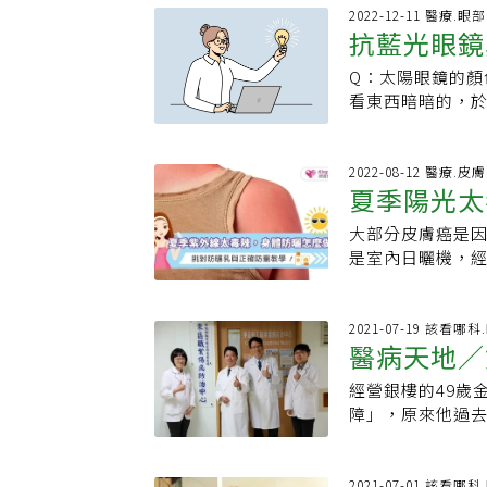
「類太陽眼鏡」。
活作息，陳矜芸
要！不防曬這些
2022-12-11 醫療.眼部
Transitions
抗藍光眼鏡
感，建議於白日配
田診所眼科主任
目前在全球各地有
病百科】白內障
射，會產生色素
表太陽眼鏡，為
Q：太陽眼鏡的
實際做法
吹、日曬因素，
色越深，就越能
看東西暗暗的，
生，隨著時間拉
能阻擋紫外線的是「抗
白內障。他覺得
透明感，即使用
顏色的（就像防
得知男大生熱愛
會造成角膜灼傷
只能看標籤上是否
導致陽光中能量
2022-08-12 醫療.皮膚
罹患白內障、黃斑
夏季陽光太
當然也就跟是否
一樣，才造成白
於太陽光內的藍光
紫外線塗層，所以
重要工具。但是
內、外光線對於
大部分皮膚癌是因
重要！6個
為何需要，如何
病變等問題的發生
之窗，你該這樣挑
是室內日曬機，
量，因此對眼睛
功能。很多人以
示，無論白天、
要紫外線類型包括
要削弱可見光的
讓光線減弱，真正
太陽眼鏡，且顏
影響紫外線照射？
片」的「變色」
深，光線被擋住
所有光線過濾掉
10點到下午4點
2021-07-19 該看哪科
受損。「變色鏡
眼中，更容易傷眼
醫病天地／
可能失真；最不
道的距離（緯度
太陽眼鏡的不便
如小孩子接受假
(blockquo
高，紫外線更強
清楚。「變色鏡
色太陽眼鏡，結
經營銀樓的49歲
透平面角度及偏
以穿透地面，即
而這種物質會對
害的藍光，最不
障」，原來他過去
濾光鏡分為0至4
子、雪或人行道
（沒有紫外線）
否有經濟部認證的
1100度的火燄
率大於40%且鏡
射量還取決於皮
質中添加氯化銀（合
UVA、UVB、
危害。醫師提醒
比較適合用在登
作、喜歡戶外活
但是，當這種玻璃
長，最不會改變
科主任劉鴻文指
2021-07-01 該看哪科