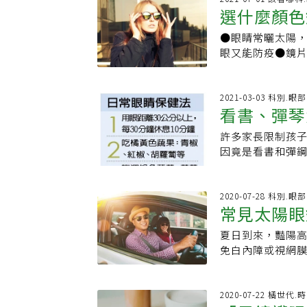
品質不一，有些
險。暴露模式也
會取代Cl–，從而跟
選什麼顏色
好。相反地，藍
糊、夜間視力下
入眼睛，反而造
年後、甚至幾十年
反之，回到室內後
護眼嗎？太陽光包
射、三硝基甲苯
為了適應光線，
紫外線傷害１、待
●眼睛常曬太陽
你挑合適的
電子（e–）重新
奈米的紫外線，
防白內障應避免
部光線會從鏡片
強烈的時間點。
眼又能防疫●鏡
色鏡片」的缺點
光之中能量最高的
他抗氧化物等；
不明的太陽眼鏡
提供不同程度的
膚、眼睛都要防
時間的。也就是
光是光線，和紫
如大太陽下工作
近視、老花眼情
強。深色通常比
免染疫。台灣夏
沒有被保護住的
光，我們所見的
應配戴具防護功
增加生活上不便
外線衣服。經過
變。如何正確挑
2021-03-03 科別.眼部
暗中摸索的（或
後，有一部分會
及眼鏡度數短時
變，若又要遮陽
看書、彈琴
係數(UPF)值（
天陽光強烈、紫
溫度有關 – 溫
部。其實，對於
查。劉也提到，
了平時選用多焦
紫外線的保護就
曬太陽，長期吸
（紫外線充足）
患有白內障、黃
衛生法」及「職
許多家長限制孩子
法
室外則自動變色、
傷害的傷品。選
網膜黃斑部病變。
之，在寒冷的冬
時間接觸藍光就
關問題與需求，
因竟是看書和彈
合生活需求。4招
UVA和UVB）、
造成白內障傷害；
看清環境。第三
病。Q：挑選經國
視力惡化的因素
藍色鏡片。2.選
帽子較佳，可防
部病變；紫外線含
車時就無用武之
也大量使用藍光
力惡化，小朋友
大的造型眼鏡，或
保護眼睛的情況
許粹剛指出，紫
以讓變色鏡片也
的量，減少藍光
視度數加深，呂宜
2020-07-28 科別.眼部
量挑有品牌、經
以戴上太陽眼鏡可
睛吸收紫外線過
無可避免就會吸
藍光的防護品，
常見太陽眼
鐘，要避免在光線
400 nm”或“
障、黃斑部病變
第四、「變色鏡片
鏡片和鍍膜式鏡
制，2歲以下兒童
線。６、避免使用
粹剛建議，上午1
夏日到來，豔陽
了。所以，如果
遮光率，最高藍光
童的眼睛仍在發
UVB都會造成長期的皮膚損
但必要外出時，
免白內障或視網
得重要，而價格
膜式是在鏡片塗一
度數控制在50度
藥報導】 太陽眼鏡
性的太陽眼鏡，不
鏡」相當重要，但
必戴太陽眼鏡」
然效果較差，但
畏光，因此外出
加入KingNet 
外線太陽眼鏡抗U
副運動型的太陽
How do phot
紫外線，建議選
建議多吃富含葉黃
以上紫外線的鏡
去的視野邊緣似
2020-07-22 橘世代.
CONS OF TRA
包括：工研院、SG