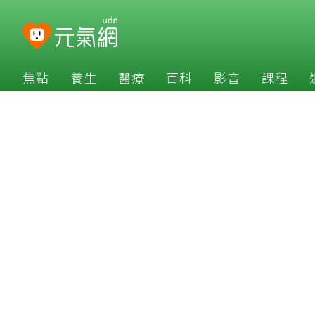
焦點
養生
醫療
百科
影音
課程