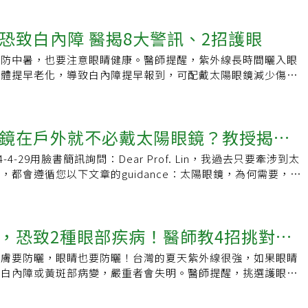
尚配件，孫啟欽說，預防紫外線的傷害、降低光線強度更是配戴
灰黑色，能讓各種顏色的光線平等通過，透過鏡片的光線最自
視力矯正眼鏡也具備抗紫外線的功能，差別在於阻隔的波長，因
茶色、琥珀色，能吸收被空氣中水氣或灰塵散播的藍光，可增強
恐致白內障 醫揭8大警訊、2招護眼
UV400」標誌，這組關鍵數字才能有效抗紫外線、濾藍光。孫
看得清楚。黃色鏡片也可以購買，其適合室內或夜間駕車，可擋
Ultraviolet Ray）簡稱UV，依據其波長、能量，主要分成
免行車意外。藍色鏡片則不建議使用，因為會吸引有害的藍光通
了防中暑，也要注意眼睛健康。醫師提醒，紫外線長時間曬入眼
VC。紫外線的特性UVA：長波，波長介於400-320，具有很強的
高黃斑部退化風險；而紅色及玫瑰色鏡片，僅具裝飾功能，無法
晶體提早老化，導致白內障提早報到，可配戴太陽眼鏡減少傷
害最大。UVB：中波，波長介於320-280，能達到肌膚表層，
如何判斷太陽眼鏡品質優劣？許粹剛說，可以將鏡片對著日光燈
睛內水晶體老化造成的疾病，若原先澄清的水晶體變得混濁泛
C：短波，波長小於280，對人體影響較不大，但近年來臭氧層
片上反射的影像扭曲變形，便代表品質不良，也可請專業眼鏡行
線無法進入，就會造成視力障礙。根據衛生福利部國民健康署數
要注意。當曝曬時間累積過量，紫外線易使水晶體變硬、變得混
V功能，並要求開立合格證明。若戴上眼鏡後，睫毛會碰觸到鏡
慢性疾病的盛行率排名僅次於高血壓，且隨著3C產品使用時間
戶外活動，沒戴或戴錯太陽眼鏡，更容易傷眼。孫啟欽強調，抗
鏡在戶外就不必戴太陽眼鏡？教授揭變
太短或鼻架高度不夠，若是長時間配戴不合適的眼鏡，可能迫使
歲青壯年族群罹患白內障比例也逐漸升高，其中6大高風險群更須
眼鏡，可以阻擋99%的紫外線，選購前一定要注意經濟部標準檢驗
期出力，進而造成眼眶肌肉的疲勞。保護眼睛就從選對太陽眼鏡
、高度近視、糖尿病患，及長期於戶外工作、眼睛發炎或受傷
片的顏色並不是愈深愈好，價錢也不是愈貴愈好，重點是
-4-29用臉書簡訊詢問：Dear Prof. Lin，我過去只要牽涉到太
點
出，挑選太陽眼鏡時，應把握相關原則，並確認鏡片具有百分之
時長大約為13小時，長時間紫外線曬入眼球，就可能造成水晶
若配戴不合格的鏡片，因為光線變暗、瞳孔會放大，反而讓更多紫
，都會遵循您以下文章的guidance：太陽眼鏡，為何需要，如
盡量選擇灰黑色鏡片，款式須合臉型且戴起來穩定。今年夏天特
積傷害提早老化。開業眼科醫師陳矜芸透過新聞稿提醒，刺眼的
，更加傷眼。至於鏡片顏色該如何選擇？孫啟欽提醒，只要戴得
跟很多科技業中年男性一樣，配了所謂全視線第8代鏡片，它的
萬別讓紫外線悄悄偷走視力健康。
用3C，都可能導致白內障提早報到。2招護眼夏日保護眼睛，
線柔和、看物品不會有過度色差，也符合「UV400」的標準，
一般透明鏡片，但在戶外會變色成為「類太陽眼鏡」（淡顏色不
以透過食補或營養補充品來預防白內障，可多吃深色蔬菜，如菠
題。孫啟欽強調，眼睛若沒有鏡片遮擋紫外線，曬久了還會造成
深，但可省去隨身攜帶太陽眼鏡的不便）。產品敘述全視線鏡片
類含有葉黃素、蝦黃素、β-胡蘿蔔素等抗氧化劑成分的食物或
，恐致2種眼部疾病！醫師教4招挑對護
照性角膜炎、加快眼睛老化，勿輕忽看不見的光線傷害。如果眼
UVA及UVB。然我想廠商的數據不可能來自RCT，樣本可能也很
出可以配戴太陽眼鏡，減少紫外線傷害。陳矜芸提醒，白內障8
不清楚的水霧感、流眼水等症狀，一定要就醫檢查，由醫師評估
我配戴這種鏡片，在戶外是否就可不必戴太陽眼鏡？這個提問裡
狀都應即早治療。一旦診斷出白內障，務必每半年定期到眼科回
皮膚要防曬，眼睛也要防曬！台灣的夏天紫外線很強，如果眼睛
鏡
口服止痛藥。責任編輯：陳學梅
」是一種「光致變色鏡片」（photochromic lenses），俗
免拖延、併發青光眼與導致失明風險。白內障8大警訊出現對色
患白內障或黃斑部病變，嚴重者會失明。醫師提醒，挑選護眼又
。顧名思義，「光致變色鏡片」就是一種「光導致變色的鏡
視度數飆升夜晚出現眩光光暈看東西出現複視白日畏光老花突然
鏡，可守護明亮雙眼健康，除了防範紫外線以外，現代人愈來愈
的就是「陽光導致變黑（深色）的鏡片」，也就是馬博士所說的
常感覺度數不夠需換鏡片若白內障已經嚴重影響視力品質還有生
品，因此挑選抗藍光鏡片也格外重要。皮膚要防曬，眼睛也需