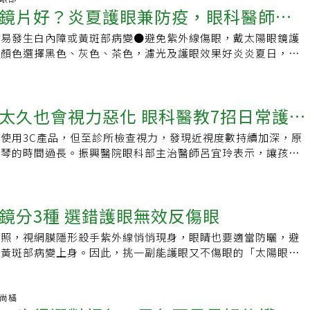
深色但毫無抗紫外線效果，民眾戴上後瞳孔會擴張，光線大量進
影響患皮膚癌的風險。例如，兒童時期經常曬傷，可能會增加多
Ag+結合形成黑色的「元素銀」（elemental silver，Ag）。
鏡片好？炎夏護眼兼防疫，眼科醫師教
色會吸引有害的藍光，最不建議使用。Q：抗藍光眼鏡真的可以
降時，常認為眼睛老化，忽略長期暴露紅外線、紫外線、游離輻
成傷害；部分造型眼鏡鏡面弧度過大，不僅增加光線折射，民眾
後，罹患某些類型皮膚癌的風險。做好下列6個防護重點，避免
，在沒有紫外線照射的情況下（能量不復存在），Cl–就會取代
含紅、橙、黃、綠、藍、靛、紫七種光線，其中，波長小於400
作業環境，這些因子可能影響視力，甚至失明。劉鴻文表示，預
可能會產生頭暈、增加眼睛疲勞度；若鏡面尺寸僅瞳孔大小，外
在陰涼處：戶外活動盡量避開上午1０點至下午４點，紫外線最
，易發生白內障或黃斑部病變●避免紫外線傷眼，戴太陽眼鏡護
太陽眼鏡
跟Ag+結合形成無色的氯化銀（AgCl）。好，現在可以來談「變
雖然肉眼感受不到，卻會對眼睛造成最大的傷害。其次則是可見
抽菸、飲酒過度、攝取足夠營養、多吃綠色蔬菜、水果、鋅或其
旁進入眼睛，完全沒有保護功能。醫師建議，民眾不要購買來路
２、用衣服保護皮膚：在陽光下時，穿長袖遮住皮膚。衣服可以
片顏色選擇黑色、灰色、茶色，濾光及護眼效果好炎炎夏日，皮
了。第一、不論是從無色變有色，還是從有色變無色，都是需要
藍光，波長約400～500奈米（光的波長愈短，能量愈高）。藍
糖尿病患者須控制血糖。同時盡量避免工作環境中的危害因子，
，盡量挑有品牌、經檢驗合格、附有保證卡較有保障。現代人有
紫外線防護。長袖襯衫、長褲或長裙最能遮蓋皮膚，且保護性最
曬！在防疫期間，佩戴具包覆性的太陽眼鏡還可以防護雙眼，避
說，當你從室內走到戶外，你的眼睛是會有一段時間（數分鐘）
外線一樣一直存在自然界，而且是光的三原色之一，如果沒有藍
，應配戴太陽眼鏡阻絕紫外線；可能有異物噴濺或焊接作業時，
況多，顏敏芳建議，購買漂亮的太陽眼鏡但沒度數，佩戴上可能
淺色提供更多保護。市面上越來越出標榜輕便、舒適還能防止紫
天紫外線很強，如果眼睛常曬太陽，易罹患白內障或黃斑部病
。反之，當你從戶外走入室內，你有一段時間（數分鐘）是會在
世界就會像舊照片一樣泛黃失真。但是，不同於紫外線照到眼睛
能的護目鏡。甚至若感覺視力模糊、夜間視力下降、辨色力減弱
，例如開車時會看路況、儀表板或手錶，隨著遠、中、近距離改
特殊的塗層來幫助吸收紫外線。防曬服上面會列出了紫外線防護
選一副能護眼又不傷眼的「太陽眼鏡」，可是有大學問！台灣夏
者必須把眼鏡摘下）。第二、從有色變無色的化學反應速度是跟
被角膜反射，藍光可以直接穿透角膜、水晶體，直射視網膜黃斑
間增加很多，就要警覺可能白內障早期症狀，有需要定期眼科檢
光，很難立刻從一般眼鏡換太陽眼鏡，因此像是老花眼民眾，除
太久也會視力惡化 眼科醫教7招日常護眼
服裝對太陽紫外線的防護等級，範圍從15到50+）。UPF越高，對
外線特別旺盛，振興醫院眼科主治醫師許粹剛表示，若是眼睛常
度越高速度就越快。因此，在炎熱的夏天裡，縱然是在大太陽下
處在正常環境的一般人來說，藍光通常不會造成傷害，但是對於
近年政府重視工作場所安全衛生，責成雇主務必依照「職業安全
點鏡片以外，也可以同時選擇變色鏡片，於室內是透明狀態，於
越高。３、使用防曬乳：塗抹在皮膚上，讓皮膚免受太陽紫外線
收紫外線過量，會造成水晶體霧化、老化，容易罹患白內障或視
，「變色鏡片」的顏色也很難達到像太陽眼鏡那樣的深度。反
斑部病變的長輩，以及眼睛仍在發育階段的幼童來說，過度且長
業災害勞工保護法」預防職災發生。勞工朋友如有職業傷病的相
使用3C產品，但至診所檢查視力，發現近視度數持續加深，原
抗紫外線，又或是從外鏡框以吸盤、夾式加上抗UV鏡片，較符
擇防曬乳時，要記得詳細閱讀標示。建議使用具有寬頻防護（含
眼睛構造是一個感光體，紫外線分三種，UVB會對眼睛水晶體
天裡，當你從陽光普照的戶外進入室內，就需要更長的時間才能
會有風險，可能引發視網膜色素細胞凋亡、黃斑部病變等眼部疾
可洽職業醫學科門診，或透過東區職業傷病防治中心專線諮詢。
鋼琴的時間過長。振興醫院眼科部主治醫師呂宜玲表示，讓孩子
挑對太陽眼鏡1.最佳太陽眼鏡選擇是灰色鏡片 ，最不適合的就是
防曬係數(SPF)為30或更高的防曬乳。４、戴帽子：選擇有帽緣的
UVA雖能量低但穿透力強，對視網膜的破壞最多，易造成黃斑
、由於車窗玻璃會擋住大部份的紫外線，所以「變色鏡片」在開
家檢驗認證的抗藍光產品。除了自然光源，3C產品的液晶螢幕
很多，只要「近距離用眼」，例如看書、彈鋼琴，都有可能使視
擇透光率8至40%，適合多數情況使用。3.不要挑眼鏡鏡面弧度過
護到的部位較多。５、戴抗紫外線的太陽眼鏡：研究顯示，在不
量少的UVC，則多來自於人造光源，也會破壞眼角膜的健康。
地了（在陽光直射下卻擋不住有害的藍光）。雖然有新的技術可
作為背光源，好讓畫面更加鮮豔。所以，想要降低藍光進入眼睛
愈早「近距離用眼」，就有機會導致近視度數增加。如何預防近
鏡面尺寸僅瞳孔大小的。4.不要購買來路不明的太陽眼鏡，盡
下，長時間暴露在陽光下，會增加罹患某些眼部疾病的機會，所
外線是波長比可見光短的光線，這種光線攜帶的能量高，如果眼
對可見光有反應而變深色，但卻因為要對可見光作出反應，因此
傷害，最好的方法就是做好眼睛的防曬工作，並在生活中使用防
玲建議，用眼距離應維持在30公分以上，每30分鐘休息10分
檢驗合格、附有保證卡較有保障。
以保護眼睛周圍皮膚及眼睛。太陽眼鏡選擇標有“UV吸收高達
量，眼睛就會負荷不了，進而導致眼睛受到傷害，容易發生白內
收了部份可見光，所以即使是在光線較弱的環境裡也不能透明。
例如抗藍光的螢幕保護貼和抗藍光眼鏡。抗藍光的眼鏡有染色式
鏡分3種 選錯護眼無效反傷眼
不足處用眼，保護黃斑部。至於3C產品的使用，應該要有限
符合 ANSI UV 要求”的標示，表示眼鏡可阻擋至少99%的紫外
、光傷害角膜病變等眼疾。要保護眼睛避免強光紫外線傷害，許
」的變色能力是會隨著時間而減弱，而通常是在3年後就消失
片兩種，染色式是用染劑改變鏡片的顏色，依顏色深淺有不同的
不要使用，使用30分鐘就應稍作休息。除了良好的用眼習慣，兒
日曬機：日曬機會發出UVA，通常也會發出UVB射線。UVA和
0點到下午3點，是太陽最大、紫外線最強的時段，應減少外出，
高照，視網膜隱形殺手紫外線悄悄現身，眼睛也要適當防曬，避
您認為「變色鏡片」的這些缺點沒有比它的優點（攜帶方便）來
阻絕率可達60%～70%，但是鏡片顏色深，可能影響視線。鍍
育，呂宜玲提醒，應定期至眼科診所追蹤，務必將一年近視增加
傷，並可能導致皮膚癌。 【更多KingNet國家網路醫
一定要戴太陽眼鏡來預防眼睛過度曝曬。尤其可以選擇較具包覆
膜黃斑部病變上身。因此，挑一副能護眼又不傷眼的「太陽眼
也能接受，那就無妨試試。至於馬博士問的「在戶外是否就可不
層反射光膜，將部分藍光過濾掉，遮光率只有10%～20%，雖
內；有些醫師開立散瞳劑，希望可改善假性近視，此時可能導致
鏡片愈深愈好？一次看懂怎麼挑選查看原始文章&gt;&gt;立刻
僅能防曬，還可以防疫。選抗UV400鏡片，能過濾95%以上紫
若是選戴錯了太陽眼鏡，反而很傷眼。35歲吉米為保護雙眼買
，我的回答是「要看情況，不能百分之百肯定」。參考資料：
鏡片看起來仍是透明的，不會影響視線。多數抗藍光鏡片也能防
應防曬、配戴帽子、太陽眼鏡等。均衡飲食也能預防近視加深，
國家網路醫藥 LINE＠ 共同守護全家人健康!
V400是國際標準，許粹剛強調，戴太陽眼鏡要選擇能過濾95%
眼鏡，跑步或開車都配戴，不過，他發現，從這副太陽眼鏡看出
ochromics work?（光致變色是怎麼做到的？）THE PROS &amp;
購藍光眼鏡時，挑選經過抗藍光鏡片檢驗的商品，國內認證機構
素的橘黃色、深綠色蔬果，補充含omega-3的魚類等。
片，不僅濾光效果要好，透光率也要顧及。鏡片的顏色選擇，建
乎有彩虹光，旁邊的擋風玻璃或眼前側邊路面都有五彩顏色，影
時尚橘
NSITION/PHOTOCHROMIC LENSES.（光致變色玻璃的優缺
S、Intertek及CNS標檢局等。至於市面上常見的手機、電腦