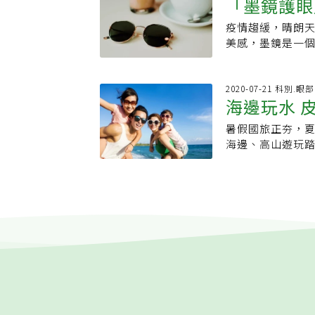
「墨鏡護眼
議以黑色、灰色
響駕駛視線。原
點）Photochromi
螢幕保護貼，雖
眼鏡則要避免戴
鏡使用偏光鏡，
properties of p
看得更吃力、更
疫情趨緩，晴朗
鏡片
議，應試戴看看
陽眼鏡鏡片台北
temperatu
事實上，想要保
美感，墨鏡是一
受，鏡框的舒適
陽眼鏡的鏡片常見
點責任編輯：辜
看手機或3C螢幕
和藍光都會傷害
紫外線偵測儀檢測
抗UV鏡片 選擇
因而承受更多光害
兼具抗紫外線和
鏡，反而會使瞳
色、藍色、粉紅
家長為了保護孩童
線，卻會使瞳孔
2020-07-21 科別.眼部
速變色的「變色
可讓較大量的光
低眩光（減少閱讀
海邊玩水 
包含很多種顏色
代太陽眼鏡，而
度，有助看清遠
閃爍問題），但是
次是藍光。如果
足以應付，但若
楚，但眼睛容易累
暑假國旅正夯，
用時並非直視LE
生白內障，另外
足，建議應選戴
的鏡片」。感光變
海邊、高山遊玩踏
CNS標檢局「光
般人都知道要遠
外，開車時也不
呈透明，但走出
反射到眼睛裡，
泡。
卻很容易被忽略
病1.白內障一般
便，平時戴眼鏡
應國旅，小花（
墨鏡的目的是保
3C產品使用普及
像是剛進入昏暗
晚上眼睛痛到眼
鏡，可以同時對
若長時間吸收過強
適合戶外運動、
性角膜炎，也就
有助於保護眼睛免
黃斑部病變眼球
長時間在戶外運
可能影響視力。
優先，比較不會
長時間近距離使用
玻璃貼膜同時具
邊、雪地活動的
染色的塑膠鏡片
斑部病變。3.光
虹光。值得注意
角膜容易被灼傷
這種鏡片不但抗
陽眼鏡，直接讓
楚、兩側模糊的
傷害。李怡萱說
和藍光進入眼睛
●哪些人需戴太陽眼
個弧形也可能影
有可能再生恢復
光經過海水、玻
地點4. 戶外工作
擇偏光鏡片、有
過大或是位於眼
這時如果沒有做
來的眼睛傷害，
人工淚液或生理