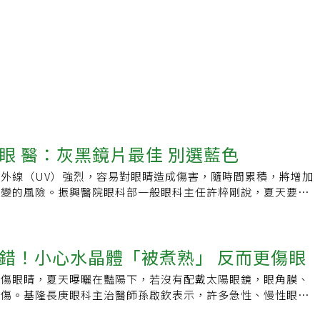
眼 醫：灰黑鏡片最佳 別選藍色
外線（UV）強烈，容易對眼睛造成傷害，隨時間累積，將增加
病變的風險。振興醫院眼科部一般眼科主任許粹剛說，夏天要做
，出門配戴合適的太陽眼鏡，顯得格外重要。太陽眼鏡鏡片顏色
藍色反而有害，玫瑰色僅具裝飾功能。許粹剛表示，優質太陽眼
阻隔紫外線，但市面上不少廉價產品雖標榜國家標準認證
錯！小心水晶體「被煮熟」 反而更傷眼
但實際防護效果卻未必達標。依經濟部標準檢驗局規範，太陽眼鏡
，不同分類對光線穿透率與紫外線遮蔽率有明確標準。如果是一
也傷眼睛，夏天曝曬在豔陽下，若沒有配戴太陽眼鏡，眼角膜、
選擇紫外線遮蔽率75%以上的鏡片；如果是爬山、雪地等活
損傷。基隆長庚眼科主治醫師孫啟欽表示，許多急性、慢性眼睛
式設計的鏡片。但提醒濾鏡分類4，因透光度低，不建議在駕駛
外線造成，一定要趁年輕時好好護眼，避免水晶體提早老化。太
成危險。許粹剛指出，太陽眼鏡鏡片顏色多樣，選擇應以功能為