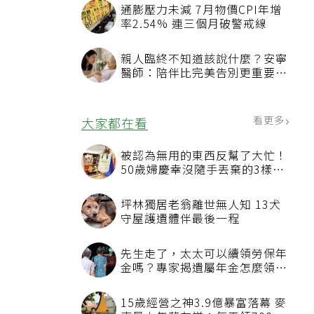
通膨壓力未減 7月物價CPI年增
率2.54% 連三個月破警戒線
親人臨終不知道該說什麼？安寧
醫師：陪伴比完美告別更重要，
4句話值得及早說出口
看更多
大家都在看
被認為無用的東西反幫了大忙！
50歲婦慶幸沒隨手丟棄的3樣物
品
坪林獨居老翁離世無人知 13犬
守屋護遺體伴最後一程
先生走了，太太可以續領勞保年
金嗎？專家揭遺屬年金怎麼領，
看順位還要看資格
15歲經營之神3.9億暴富落幕 麥