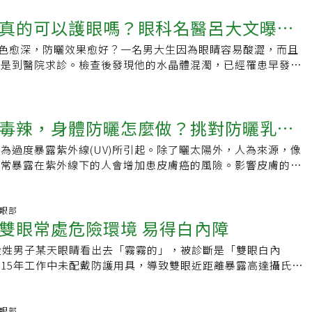
「全視線」是一家美國公司，成立於1990年，英文是
說明，則可以考慮開刀更換人工水晶體；術後會對光線較為敏
眼科疾病都會找上你眼睛除了受到紫外線照射可能產生危害，書
 Optical, Inc。它在1991年開始生產和銷售世界首款「變色鏡片」。
真的可以護眼嗎？眼科名醫呂大文曝最
戴墨鏡，也要盡量避免搬重物，約2週時間便可恢復日常。【疾
醫師顏敏芳表示，眼皮與身體其他部位皮膚相同，受到紫外線照
好幾家公司也在生產和銷售「變色鏡片」。我是在2019-7-17發
沈澱、斑點；若長期在外的工作者，原先透明的角膜，會因為風
何需要，如何選擇，而裡面有這麼一段話：很多人以為鏡片的顏
顏色愈深，防曬效果愈好？一名男大生因為眼睛容易酸澀，而且
在角結膜間會生成眼翳，這是一種不正常的纖維血管組織的增
阻擋紫外線，但事實上，沒有任何顏色是可以阻擋紫外線。真正
於是到醫院求診。檢查後發現他的水晶體混濁，已經罹患早發性
長，眼翳逐漸從眼白往瞳孔方向生長，恐影響視力、增加角膜不
紫外線塗劑」（Anti-ultraviolet coating），而它是沒有
疑惑，為什麼自己還年輕，卻會得到白內障呢？醫師細問之後，
手術刮除，仍難恢復角膜清澈。顏敏芳表示，且紫外線過強時，
曬油是沒有顏色的）。所以，想要購買防紫外線的太陽眼鏡，就
海釣，雖然每次都有戴太陽眼鏡防曬，但是卻選用藍色的鏡片，
，也容易引起乾眼症，甚至紫外線透過角膜進入水晶體，會增加
有註明100％抗UVA和UVB 。所以，「變色鏡片」的「變色」
最強的藍光大量進入眼底。時間一久，水晶體好像被加熱煮熟了
部病變。加上民眾現在長時間使用手機、平板等3C產品，相較
毒辣，身體防曬怎麼做？挑對防曬乳很
能阻擋紫外線無關。不過，市面上的「變色鏡片」眼鏡都是有抗
內障的問題。太陽眼鏡不只能為造型加分，更是避免眼睛曬傷的
，3C產品的藍光強度更高，因此無論任何年齡層，都應注意
它們「可阻擋99％的UVA及UVB」是毋庸置疑的。太陽眼鏡，
你知道嗎？鏡片顏色一挑錯，反而會提高白內障、視網膜黃斑部
眼部的傷害，尤其老年人更應注意黃斑部病變的發生。保護靈魂
為過度暴露紫外線(UV)所引起。除了曬太陽外，人為來源，像
防護重點避免紫外線傷害
選擇這篇文章裡的另一段話是：可見光裡的藍光攜帶最多的能
率。Q：鏡片顏色只會讓光線減弱，真正的防曬效果來自抗UV
太陽眼鏡！挑選太陽眼鏡首要條件是能抗紫外線UV，顏敏芳表
經常暴露在紫外線下的人會增加患皮膚癌的風險。影響皮膚的主
（視網膜）的傷害也最大。所以，戴太陽眼鏡的目的之一，就是
為太陽眼鏡的鏡片愈黑，防曬效果愈好。事實上，鏡片顏色只會
艷陽天或陰天，紫外線一直都存在，因此建議民眾外出就要配戴
UVA和UVB，兩者都會對皮膚造成損傷並且導致皮膚癌。什麼
強度（尤其是藍光），從而避免視網膜受損。所以，「變色鏡
的防曬效果來自抗UV功能。若沒有抗UV功能，當鏡片顏色愈
色「不是愈深愈好」。最佳太陽眼鏡選擇是灰色鏡片，因為能將
紫外線到達地面的強度取決於許多因素，例如：1、時間：上午
主要就是要削弱可見光的強度（尤其是藍光），從而避免視網膜
得愈多，瞳孔為了看清楚就會放得更大，於是讓過多紫外線進入
，而墨綠色、棕色、黃色也有不錯過濾效果，但要注意部分顏色
間，紫外線最強。２、季節：春季、夏季的紫外線較強。３、與赤
.眼部
片」的優點是顯而易見的，也就是馬博士說的「可省去隨身攜帶
。市面上有許多便宜的染色太陽眼鏡，不一定有抗UV功能，假
雙眼常處危險環境 易得白內障
適合挑選的就是藍色鏡片，因為反讓有害藍光進入眼睛。
）：離赤道越遠，紫外線強度會隨之下降。４、海拔：海拔越
」，但是，「變色鏡片」的缺點則需要先上一點化學課才能講的
性近視治療，點散瞳劑後眼睛會畏光，家長卻在路邊隨便買了染
te)根據國家標準（CNS）規範，合格的太陽眼鏡，需通過透光率、穿
。５、雲層：雲可能會影響紫外線強度，但重要的是，紫外線可
片」之所以會「變色」，是因為鏡片裡添加了特殊的化學物質，
果不但無法保護眼睛，反而帶來更大的傷害。Q：藍色會吸引有
金姓男子某天眼睛看出去「霧霧的」，被診斷是「雙眼白內
光效率、折射能力、結構、濾光鏡材料及表面品質等檢驗，其中
便在陰天也是有紫外線。６、表面反射：紫外線可以從水、沙
紫外線產生反應而變黑。這也就是為什麼「變色鏡片」在室內
建議使用。為避免類似情況，消費者選購太陽眼鏡時，應檢查是
15年工作中未配戴防護用具，導致雙眼近距離暴露高達攝氏
級共5類。最好選擇透光率8至40%，適合多數情況使用。若透光
等表面反射，導致紫外線照射增加。除了紫外線強度，紫外線照
是清澈，而在戶外（有紫外線）就會變黑。舉例來說，在玻璃材
合格標章，最好標註「UV 400」才能有效阻絕紫外線（包括
光下，進行金飾焊接及熔融，輻射熱和紅外線對水晶體造成不可逆
片無抗UV400，時髦性大於功能性；而第4級透光率僅3至8%，
膚暴露的時間長短，及是有衣服或防曬乳的防護。從事戶外工
起來是AgCl，分開來是Ag+ + Cl–）並不會改變玻璃的顏色。
UVC）。鏡片顏色方面，灰色、墨綠色可以均勻吸收各種顏色波
，防護工具不可少，才能避免眼睛病變。花蓮慈濟醫院職業醫學
山、滑雪等強光環境，不適合開車。顏敏芳提醒，市售太陽眼鏡
動的人，如果沒有做好防護，很有可能會增加罹患皮膚癌的風
在戶外被紫外線照射到（提供能量），玻璃中的電子（e–）就
物體的原色。茶色、黃棕色因為是藍色的對比色，濾藍光效果最
出，很多勞工朋友不知護目鏡對視力防護重要性，出現視力模
.眼部