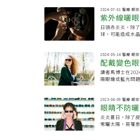
陽眼鏡不只是時
主，最佳選擇是
重點。大部分的
2024-07-01 醫療.眼部
然；次佳選擇為
紫外線曬眼
此，一定要選擇「
對比，細微處也
啟欽提到，紫外線（
掉刺眼亮光，避
日頭赤炎炎，除
UVA、UVB、U
過眼睛，可能提
球，可能造成水
穿透力，對肌膚傷
有效防護眼睛。
害。白內障是眼
較容易防護。UV
輕輕移動，若鏡
黃，使得外界光
不斷被破壞，仍
協助測試鏡片抗U
據，白內障在長者
2024-05-14 醫療.眼部
濁；有些人從事
配戴變色眼
片，則代表鏡距
上升，30、40
UV400的太陽
眼眶周邊肌肉長
注意，包含高齡
局合格標章。鏡
讀者馬博士在2024
色鏡片優缺
開始，許粹剛指
者。台灣夏季日照
「UV400」，
陽眼鏡或藍光問題
百的抗UV功能，
體因紫外線的累
外線進入眼睛內
何選擇。而我最近
別炎熱高溫，千
太陽光、長時間使
舒服，自己覺得光
優點是在室內是
陳矜芸提醒，可
並沒有太大的問
像一般墨鏡那麼
2023-06-09 醫療.眼部
菜或是玉米等，這
眼睛不防曬
黃斑部病變、光
也可阻擋99％的
保健食品；夏季外
睛有紅腫痛、看
有限。請問如果
大警訊，出現症
炎炎夏日，除了
眼的太陽眼
開立人工淚液或
的「全視線第8代鏡片
診追蹤檢查，以避
常曬太陽，易罹
稱「變色鏡片」
彩敏銳度降低近
不傷眼的太陽眼
片」，而最常見
消失經常跌倒時
長時間使用3C產