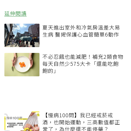
延伸閱讀
夏天進出室外和冷氣房溫差大易
生病 醫揭保護心血管簡單6動作
不必忍餓也能減肥！補充2類食物
每天自然少575大卡「還能吃飽
飽的」
【慢病100問】我已經戒菸戒
酒，也開始運動，三高數值都正
常了，為什麼還不能停藥？