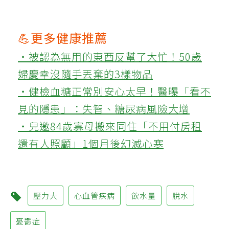
💪更多健康推薦
‧被認為無用的東西反幫了大忙！50歲
婦慶幸沒隨手丟棄的3樣物品
‧健檢血糖正常別安心太早！醫曝「看不
見的隱患」：失智、糖尿病風險大增
‧兒邀84歲寡母搬來同住「不用付房租
還有人照顧」1個月後幻滅心寒
壓力大
心血管疾病
飲水量
脫水
憂鬱症