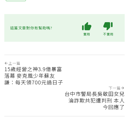
這篇文章對你有幫助嗎?
實用
不實用
上一篇
15歲經營之神3.9億暴富
落幕 麥克風少年蘇友
謙：每天領700元過日子
下一篇
台中市警局長吳敬田女兒
淪詐欺共犯遭判刑 本人
今回應了