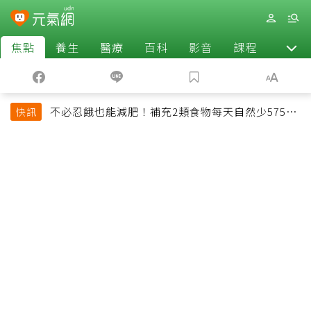
焦點
養生
醫療
百科
影音
課程
退休
不必忍餓也能減肥！補充2類食物每天自然少575大
快訊
卡「還能吃飽飽的」