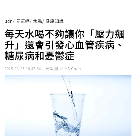
udn
/
元氣網
/
焦點
/
健康知識+
每天水喝不夠讓你「壓力飆
升」還會引發心血管疾病、
糖尿病和憂鬱症
元氣網 ／ YS Chen
2025-08-23 16:47:34