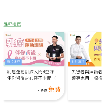
課程推薦
影片課程
影片課程
乳癌運動訓練入門4堂課 -
失智者與照顧者
伴你術後身心靈不卡關（線
讓專家用一根棍
上影音課）
何逆轉退化大腦
免費
課）
特價