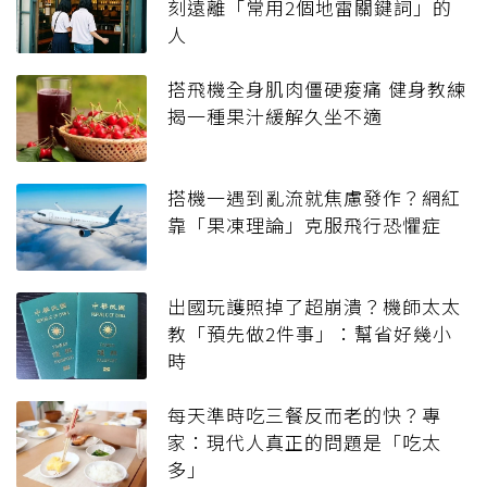
刻遠離「常用2個地雷關鍵詞」的
人
搭飛機全身肌肉僵硬痠痛 健身教練
揭一種果汁緩解久坐不適
搭機一遇到亂流就焦慮發作？網紅
靠「果凍理論」克服飛行恐懼症
出國玩護照掉了超崩潰？機師太太
教「預先做2件事」：幫省好幾小
時
每天準時吃三餐反而老的快？專
家：現代人真正的問題是「吃太
多」