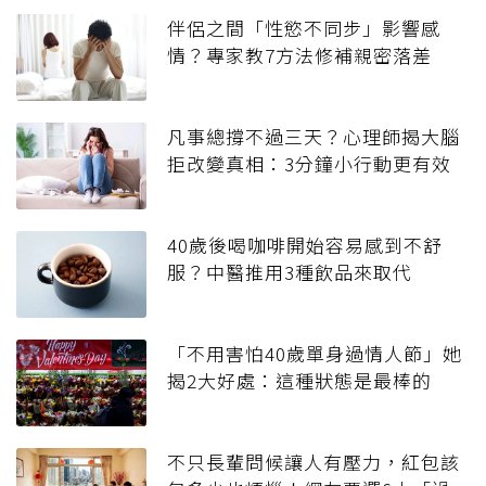
伴侶之間「性慾不同步」影響感
情？專家教7方法修補親密落差
凡事總撐不過三天？心理師揭大腦
拒改變真相：3分鐘小行動更有效
40歲後喝咖啡開始容易感到不舒
服？中醫推用3種飲品來取代
「不用害怕40歲單身過情人節」她
揭2大好處：這種狀態是最棒的
不只長輩問候讓人有壓力，紅包該