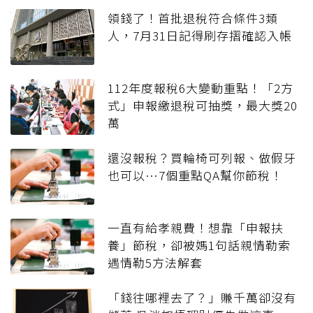
領錢了！首批退稅符合條件3類
人，7月31日記得刷存摺確認入帳
112年度報稅6大變動重點！「2方
式」申報繳退稅可抽獎，最大獎20
萬
還沒報稅？買輪椅可列報、做假牙
也可以…7個重點QA幫你節稅！
一直有給孝親費！想靠「申報扶
養」節稅，卻被媽1句話親情勒索
遇情勒5方法解套
「錢往哪裡去了？」賺千萬卻沒有