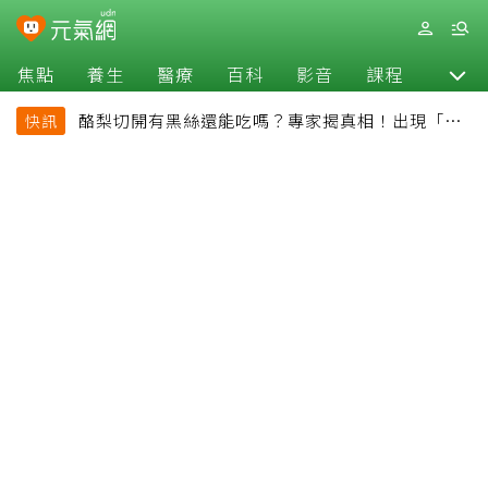
焦點
養生
醫療
百科
影音
課程
退休
酪梨切開有黑絲還能吃嗎？專家揭真相！出現「3情
快訊
況」快丟掉