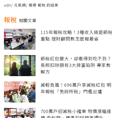
udn
/
元氣網
/
搜尋 報稅 的結果
報稅
相關文章
115年報稅攻略！3種收入級距節稅
重點 理財顧問教怎麼報最省
節稅紅包變大，卻看得到吃不到？
長照扣除額有3大排富陷阱 專家教
解方
減輕負擔！696萬戶享減稅紅包 明
年報稅「免綜所稅」門檻出爐
700萬戶迎減稅小確幸 物價漲幅達
標 免稅額、標準扣除額等調升