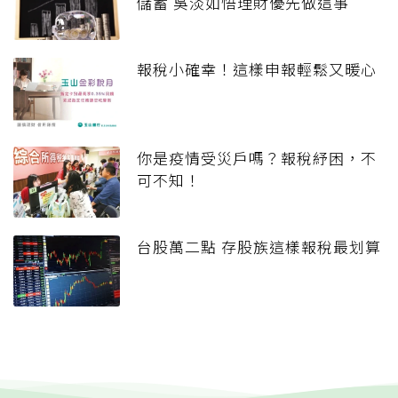
儲蓄 吳淡如悟理財優先做這事
報稅小確幸！這樣申報輕鬆又暖心
你是疫情受災戶嗎？報稅紓困，不
可不知！
台股萬二點 存股族這樣報稅最划算