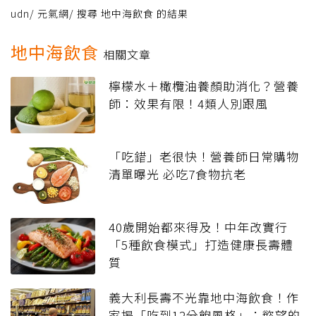
udn
/
元氣網
/
搜尋 地中海飲食 的結果
地中海飲食
相關文章
檸檬水＋橄欖油養顏助消化？營養
師：效果有限！4類人別跟風
「吃錯」老很快！營養師日常購物
清單曝光 必吃7食物抗老
40歲開始都來得及！中年改實行
「5種飲食模式」打造健康長壽體
質
義大利長壽不光靠地中海飲食！作
家揭「吃到12分飽風格」：慾望的