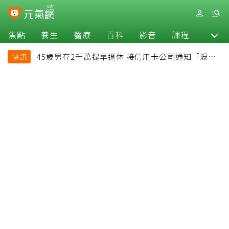
焦點
養生
醫療
百科
影音
課程
退休
45歲男存2千萬提早退休 接信用卡公司通知「淚回
快訊
職場」：有錢也碰壁