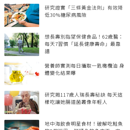
研究證實「三條黃金法則」有效降
低30%糖尿病風險
想長壽別指望保健食品！62歲醫：
每天7習慣「延長健康壽命」最靠
譜
營養師實測每日攝取一匙橄欖油 身
體變化結果曝
研究揭117歲人瑞長壽秘訣 每天這
樣吃讓她腸道菌叢像年輕人
地中海飲食明星食材！破解吃鮭魚