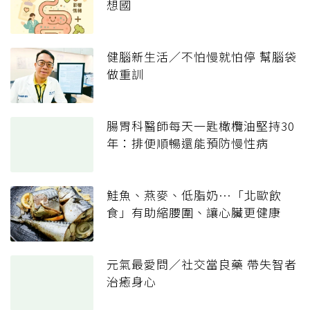
想國
健腦新生活／不怕慢就怕停 幫腦袋
做重訓
腸胃科醫師每天一匙橄欖油堅持30
年：排便順暢還能預防慢性病
鮭魚、燕麥、低脂奶…「北歐飲
食」有助縮腰圍、讓心臟更健康
元氣最愛問／社交當良藥 帶失智者
治癒身心