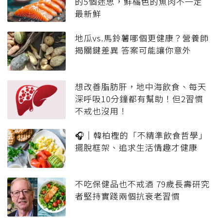
的5個迷思，鮮橘色的魚肉不一定
最新鮮
地瓜vs.馬鈴薯哪個更健康？營養師
揭關鍵差異 答案可能讓你意外
想改善脂肪肝，地中海飲食、每天
深呼吸10分鐘都有幫助！但2習慣
不戒也沒用！
🎧｜韓柏檉的「不精準飲食哲學」
擺脫框架、追求生活情趣才健康
不吃保健品也不戒酒 79歲長壽研究
者堅持實踐兩個抗衰老習慣