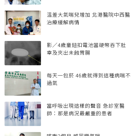
溫差大氣喘兒增加 北港醫院中西醫
治療緩解病情
影／4歲童鈕扣電池當硬幣吞下肚
幸及夾出未蝕胃腸
每天一包菸 46歲就得到這種病喘不
過氣
當呼吸出現這樣的聲音 急診室醫
師：那是病況最嚴重的患者
咳嗽2個月 感冒變氣喘