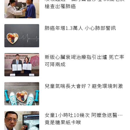
槍查出罹肺癌
肺癌年增1.3萬人 小心肺部警訊
新版心臟衰竭治療指引出爐 死亡率
可降兩成
兒童氣喘長大會好？避免環境刺激
女童1小時吐10幾次 阿嬤急送醫…
竟是糖果紙卡喉