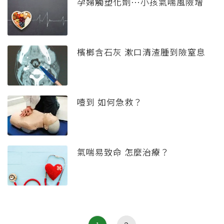
孕婦觸塑化劑…小孩氣喘風險增
檳榔含石灰 漱口清渣腫到險窒息
噎到 如何急救？
氣喘易致命 怎麼治療？