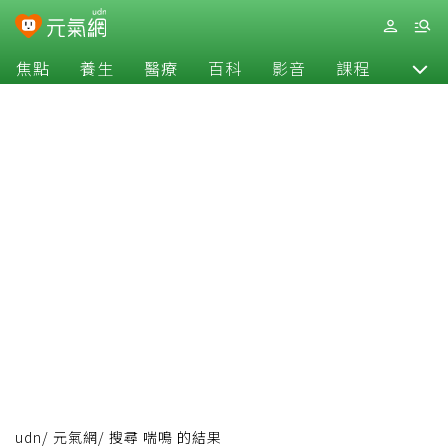
焦點
養生
醫療
百科
影音
課程
退休
udn
/
元氣網
/
搜尋 喘鳴 的結果