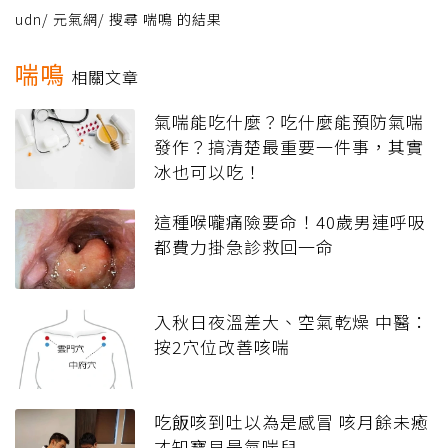
udn
/
元氣網
/
搜尋 喘鳴 的結果
喘鳴
相關文章
氣喘能吃什麼？吃什麼能預防氣喘
發作？搞清楚最重要一件事，其實
冰也可以吃！
這種喉嚨痛險要命！40歲男連呼吸
都費力掛急診救回一命
入秋日夜溫差大、空氣乾燥 中醫：
按2穴位改善咳喘
吃飯咳到吐以為是感冒 咳月餘未癒
才知寶貝是氣喘兒