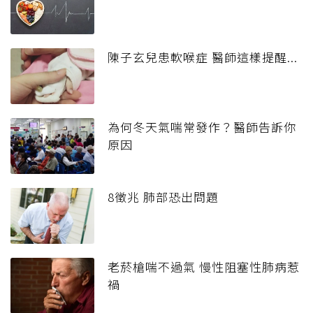
陳子玄兒患軟喉症 醫師這樣提醒...
為何冬天氣喘常發作？醫師告訴你
原因
8徵兆 肺部恐出問題
老菸槍喘不過氣 慢性阻塞性肺病惹
禍