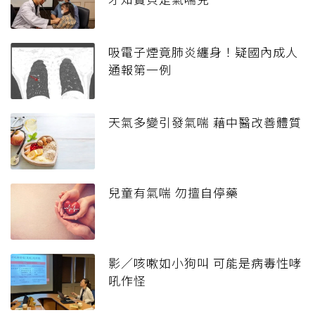
吸電子煙竟肺炎纏身！疑國內成人
通報第一例
天氣多變引發氣喘 藉中醫改善體質
兒童有氣喘 勿擅自停藥
影／咳嗽如小狗叫 可能是病毒性哮
吼作怪