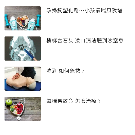
孕婦觸塑化劑…小孩氣喘風險增
檳榔含石灰 漱口清渣腫到險窒息
噎到 如何急救？
氣喘易致命 怎麼治療？