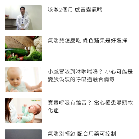
咳嗽2個月 感冒變氣喘
氣喘兒怎麼吃 綠色蔬果是好選擇
小感冒咳到咻咻喘鳴？ 小心可能是
變臉偽裝的呼吸道融合病毒
寶寶呼吸有雜音？ 當心罹患喉頭軟
化症
氣喘別輕忽 配合用藥可控制