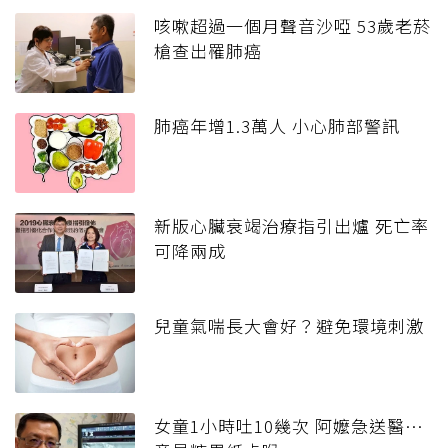
咳嗽超過一個月聲音沙啞 53歲老菸
槍查出罹肺癌
肺癌年增1.3萬人 小心肺部警訊
新版心臟衰竭治療指引出爐 死亡率
可降兩成
兒童氣喘長大會好？避免環境刺激
女童1小時吐10幾次 阿嬤急送醫…