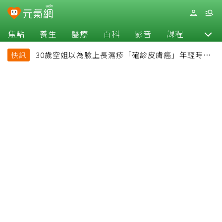
焦點
養生
醫療
百科
影音
課程
退休
30歲空姐以為臉上長濕疹「確診皮膚癌」年輕時一
快訊
習慣釀惡果超後悔