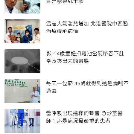
竟是糖果紙卡喉
溫差大氣喘兒增加 北港醫院中西醫
治療緩解病情
影／4歲童鈕扣電池當硬幣吞下肚
幸及夾出未蝕胃腸
每天一包菸 46歲就得到這種病喘不
過氣
當呼吸出現這樣的聲音 急診室醫
師：那是病況最嚴重的患者