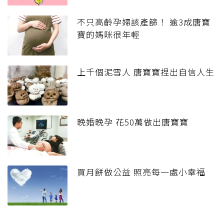
不只高齡孕婦該產篩！ 逾3成唐寶
寶的媽咪很年輕
上千個泥雪人 唐寶寶捏出自信人生
晚婚晚孕 花50萬做出唐寶寶
買月餅做公益 照亮每一處小幸福