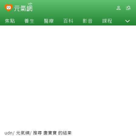
焦點
養生
醫療
百科
影音
課程
退休
udn
/
元氣網
/
搜尋 唐寶寶 的結果