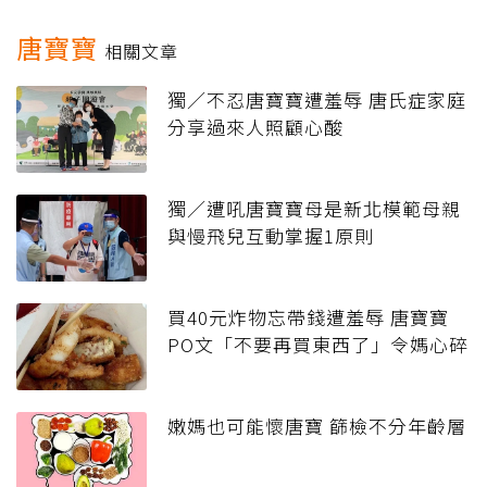
唐寶寶
相關文章
獨／不忍唐寶寶遭羞辱 唐氏症家庭
分享過來人照顧心酸
獨／遭吼唐寶寶母是新北模範母親
與慢飛兒互動掌握1原則
買40元炸物忘帶錢遭羞辱 唐寶寶
PO文「不要再買東西了」令媽心碎
嫩媽也可能懷唐寶 篩檢不分年齡層