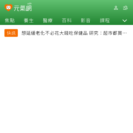
焦點
養生
醫療
百科
影音
課程
退休
想延緩老化不必花大錢吃保健品 研究：超市都買得
快訊
到的1便宜食品就可以