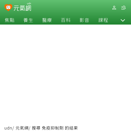
焦點
養生
醫療
百科
影音
課程
退休
udn
/
元氣網
/
搜尋 免疫抑制劑 的結果