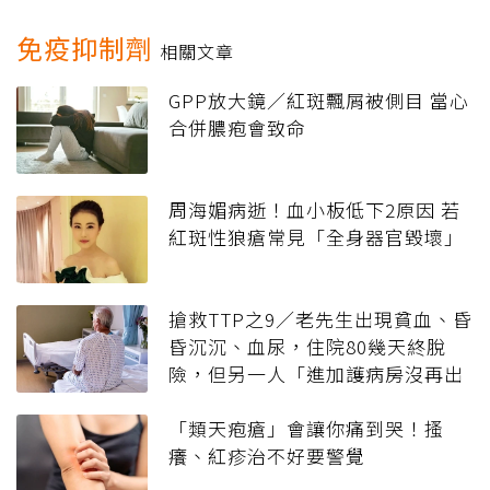
免疫抑制劑
相關文章
GPP放大鏡／紅斑飄屑被側目 當心
合併膿疱會致命
周海媚病逝！血小板低下2原因 若
紅斑性狼瘡常見「全身器官毀壞」
搶救TTP之9／老先生出現貧血、昏
昏沉沉、血尿，住院80幾天終脫
險，但另一人「進加護病房沒再出
來過⋯」
「類天疱瘡」會讓你痛到哭！搔
癢、紅疹治不好要警覺