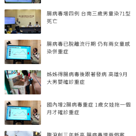
腸病毒增四例 台南三歲男童染71型
死亡
腸病毒已脫離流行期 仍有兩女童感
染併重症
姊姊得腸病毒後跟著發病 高雄9月
大男嬰確診重症
國內增2腸病毒重症 1歲女娃拖一個
月才確診重症
腹瀉創三年新高 腸病毒增兩個案