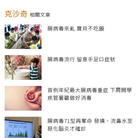
克沙奇
相關文章
腸病毒來亂 寶貝不吃飯
腸病毒流行 留意手足口症狀
首例年紀最大腸病毒重症 下周開學
疾管署籲做好消毒
腸病毒71型再奪命 發燒、流鼻水至
惡化腦炎才確診