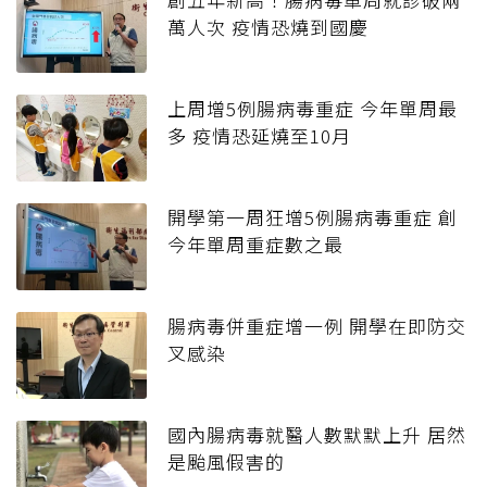
萬人次 疫情恐燒到國慶
上周增5例腸病毒重症 今年單周最
多 疫情恐延燒至10月
開學第一周狂增5例腸病毒重症 創
今年單周重症數之最
腸病毒併重症增一例 開學在即防交
叉感染
國內腸病毒就醫人數默默上升 居然
是颱風假害的