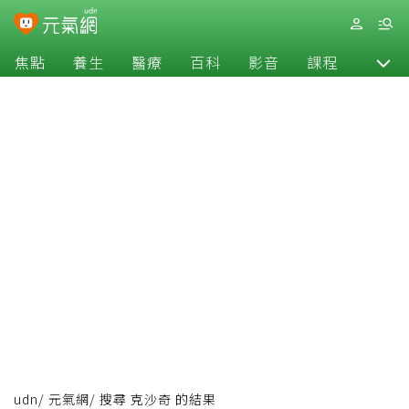
焦點
養生
醫療
百科
影音
課程
退休
udn
/
元氣網
/
搜尋 克沙奇 的結果