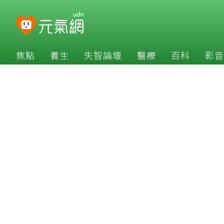
焦點
養生
失智論壇
醫療
百科
影音