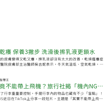
乾癢 保養3撇步 洗澡後擦乳液更鎖水
人的皮膚變得又乾又癢，擦乳液卻沒有太大的改善，乾燥瘙癢症
庚醫院皮膚部主治醫師吳吉妮表示，冬天氣溫低、空氣乾燥，導
水分分泌不足，引發皮膚乾癢，再加上室內暖氣加速水分蒸發，
洗澡，皮膚水分流失更快速。冬天皮膚乾燥發癢 可用油脂含量
冷氣溫驟降，就容易引起皮膚出現乾燥、緊繃、脫屑、發癢等症
生活智慧王
竟不能帶上飛機？旅行社揭「機內NG品
加。」吳吉妮說，冬天皮脂腺分泌隨之減少，天氣一冷，皮膚缺
，嚴重會引發冬季濕疹，脂漏性皮膚炎患者也有增加趨勢。尤其
除了行李重量要控制，手提行李內的物品也藏有不少「盲點」！
入列
增長而皮脂腺分泌下降，保水能力不足，老化的神經特別敏感，
IS近日在TikTok上分享一段短片，主題是「其實不能帶上飛機
覺得癢到不行。不少人會塗抹乳液保濕，吳吉妮指出，市售乳液
片一出引發熱烈回響，短時間內突破76萬次觀看、超過一萬個
類繁多，整體而言，乳液主要用來滋潤與保護肌膚，在清潔後補