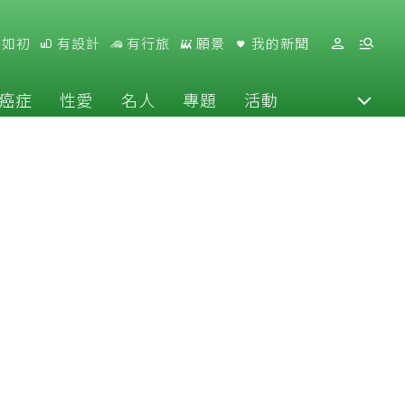
好如初
有設計
有行旅
願景
我的新聞
癌症
性愛
名人
專題
活動