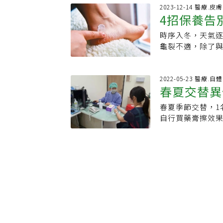
感到不適。日常
透到皮膚中。不
最近天氣乾冷，因
2023-12-14 醫療.皮膚
少的因子，並在
4招保養告
皮膚特別敏感，
小腿前端，症狀
末梢、避免乾癢
角質。但如果你
病人如果持續搔
洗完澡後、皮膚
時序入冬，天氣
溫熱水有助
的。正確的去角
驟教你正確擦保
癢時，未必要天
龜裂不適，除了
兩次就好。海綿
要就醫。黃毓惠
選？醫師提出5大
維生素A、維生素
由，「淋浴間裡
膚油脂分泌少，比
者可選擇的產品
可不知4大保養守
用品把這些東西
因為異位性皮膚
一步補充目前科
比較少，若季節
2022-05-23 醫療.自
體，因為這樣既
出，擦乳液要看
春夏交替異
相對高。施一新
後跟的鎖水能力
使用去角質的沐
衣服而達不到效
料或者精油植萃
30㏄，且喝溫水
輕塗抹就可以。
擇具保水及保濕
春夏季節交替，1
改善
能刺激皮膚。實際
補充維生素A與E
真正達到保濕效
自行買藥膏擦效
幫助皮膚表面脂
角質化；維生素E
人喜歡在冬天泡
性皮膚炎，並給
的產品。「乳液
深受皮膚乾燥、脫
身舒暢，但當熱
情才獲改善。大
她說，若用後感
紅蘿蔔、南瓜、玉
時，反而會變得
病人當下身上的
激神經，此時建
可以隨每餐輪流補
或肥皂洗澡，水
細皮膚理學檢查
者習慣在洗澡後
穿高跟鞋角質厚
刻塗抹潤膚乳液
另外皮疹一般會
液？「一般來說
若體重過重、站
減少對皮膚的刺激
位性體質病史，
醇藥效往往不會
尺寸不合或太硬
鍵，6方法延緩老
膚乾燥、乳頭濕
效果可能乘以兩
穿上適合的鞋襪，
弛又蠟黃．天冷
炎的病理機轉牽
許有不同意見。
可透過5個保養步
編輯：陳學梅
障功能的受損也
完乳液大約10分
清水清潔雙腳，同