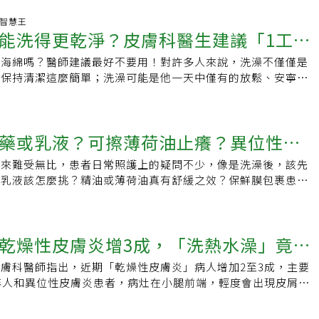
出現許多驚呼：「原來這個也不行？」常見NG品項：噴霧、化
油脂，緩解乾燥、改善膚況，並維持皮膚屏障的正常運作。不
！影片中提到，像是髮膠、香體噴霧這類氣壓噴霧類產品，其實
生活智慧王
脂腺分泌減少，建議可使用油脂含量較高的乳霜，甚至是含油量
能洗得更乾淨？皮膚科醫生建議「1工
會（IATA）列為「航空危險品」，無論是手提或托運都需符合
凡士林，直接鎖住水分。反覆搔抓加重皮膚症狀 當心蜂窩性組
將會被拒絕登機。不只噴霧，許多人隨身攜帶的保養品也可能踩
題多，如果皮膚乾燥抓癢，就可能出現紅疹、龜裂問題；當屏障
澡海綿嗎？醫師建議最好不要用！對許多人來說，洗澡不僅僅是
乳液、防曬乳等液體類產品，若包裝超過100ml，未放入透明
脆弱時，對外界刺激更敏感，容易泛紅、刺癢。吳吉妮提醒，皮
想保持清潔這麼簡單；洗澡可能是他一天中僅有的放鬆、安寧和
能在安檢時被沒收。甚至連看似「固體」的牙膏、髮蠟，或食物
於發炎狀態，反覆搔抓除了加重皮膚症狀，未妥善處理恐有蜂窩
。儘管每個人對洗澡的要求不同，但有一點是不變的，那就是我
等，也會被歸類為「液體」處理，若未妥善包裝，恐怕也無法帶
。若是異位性皮膚炎、糖尿病及肝腎功能不全患者，抓出傷口
洗得乾乾淨淨。別用工具，直接手洗澡最好！我們的洗澡習慣使
情惡化。冬天一定要幫身體做好保濕，「千萬別覺得擦乳液太麻
同，有的人洗澡巾，有些人使用洗澡海綿，甚至有人使用絲瓜
うものばかり😱 ※海外旅行(国際線)の場合 保存して、旅行に
藥或乳液？可擦薄荷油止癢？異位性皮
醒，日常保養以乳液、嬰兒油、凡士林補充皮膚的油脂，在沐浴
往往帶有去角質的作用，真的對我們的皮膚有好處嗎？可以洗得
クです🔖 #旅行 #海外旅行 #飛行機 #機内持ち込み #機内持
燥時立刻塗抹，效果最好。若仍覺得皮膚乾燥、搔癢，應先排除
，隨著年齡的增長，我們皮膚健康越來越重要。所以洗澡時到底
 #海外旅行 #HIS #エイチアイエス ♬ オリジナル楽曲 -
起來難受無比，患者日常照護上的疑問不少，像是洗澡後，該先
惑
膚炎等皮膚疾病，視情況尋求專業皮膚科醫師評估診治。冬天皮
清潔，是對皮膚最好的呢？美國醫師Divya Shokeen博士曾
液體上機？根據國際規範，乘客可將
？乳液該怎麼挑？精油或薄荷油真有舒緩之效？保鮮膜包裹患部
完澡擦乾身體後馬上塗抹乳液，因為一走出浴室吹到冷空氣，水
100%，是你的手。」博士解釋，使用任何其他工具來洗澡、清
00毫升以內，並放入一個透明、可密封、容量不超過1公升的袋
患部的日常照護、皮膚構造缺陷方面的治療，適合尋求皮膚專科
議可在浴室放置一瓶乳液。2 洗澡的水溫避免太燙、洗太久，
是在破壞皮膚的天然油脂和表皮角質層。表皮角質層可以防止皮
安檢帶上機艙。許多旅人容易忽略這一點，導致在登機前被迫將
兒童與青少年皮膚醫學會秘書長戴仰霞、副秘書長施一新針對上
身通紅、冒熱煙才出浴室，對皮膚會造成高溫傷害。3 洗澡時
，並且可以防止有害細菌進入。反覆用工具清潔擦拭，破壞表皮
」，不僅浪費金錢，也徒增困擾。每家航空條件不同，務必事前
。塗抹乳液：保濕、隔絕外來刺激異位性皮膚炎患者的皮膚構造
分鐘內，水溫「溫熱即可」，不要超過體溫。
不得不使用更多的乳液來保護皮膚。甚至，會增加你對日常使用
乾燥性皮膚炎增3成，「洗熱水澡」竟易
是，不同航空公司對於手提與托運行李的限制可能略有差異，建
戴仰霞醫師形容，正常的皮膚猶如萬里長城，能隔絕外來病菌及
感度。例如，突然間，你常用保濕爽膚水可能會開始讓你感覺到
上航空公司官網查詢相關規定，避免臨時狀況影響行程。資料來
者的皮膚屏障功能出現缺陷，皮膚上的活細胞、或是已死去的角
角質，就可以少擦一點乳液雖然我們喜歡在淋浴後進行一些保
膚科醫師指出，近期「乾燥性皮膚炎」病人增加2至3成，主要
癢
最常見的就是角質層的油脂、神經醯胺或是聚絲蛋白不足，造成
在洗澡時，不過度摩擦皮膚、去角質，就不需要那麼多額外的乳
年人和異位性皮膚炎患者，病灶在小腿前端，輕度會出現皮屑，
洞，降低抵禦外侮的功能。當皮膚特別乾燥時，不僅角質層坑洞
有意將死皮細胞從表面移除，通過去角質去除皮膚表面的老舊皮
甚至乾裂，建議初期症狀先塗抹乳液改善，若未改善則要就醫治
甚至會暴露出一些神經末梢，因此更容易受到風吹草動的刺激而
皮膚恢復活力，使其更明亮、更光滑，並讓護膚產品更深入地滲
誘發「乾燥性皮膚炎」台北長庚醫院皮膚外科副主任黃毓惠說，