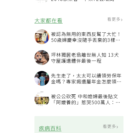
油品
看更多
大家都在看
被認為無用的東西反幫了大忙！
50歲婦慶幸沒隨手丟棄的3樣物
品
坪林獨居老翁離世無人知 13犬
守屋護遺體伴最後一程
先生走了，太太可以續領勞保年
金嗎？專家揭遺屬年金怎麼領，
看順位還要看資格
被公公砍死 中和媳婦最後貼文
「阿嬤養的」惹哭500萬人：下
輩子要幸福
看更多
疾病百科