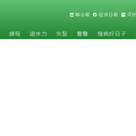
聯合報
經濟日報
河
課程
退休力
失智
醫聲
慢病好日子