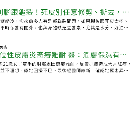
照護重點之一就是保濕。施一新醫師說，塗抹乳液能補充皮膚缺
過，在開始瘋狂摩擦刷洗之前，你應該了解一些事情。如果你的
乾燥性皮膚炎就診的病人增加2至3成，部分患者的病灶發生在
皮膚脂質層上形成一層膜來防止水分散失、安撫暴露在外的神經
別腳跟龜裂！死皮別任意修剪、撕去，泡
去角質有點粗暴，專家通常建議使用適合你皮膚類型的產品來去
輕度者會開始出現皮屑，重度則會出現皮膚癢、皮膚裂等情形，
脫屑，同時減少外來刺激物質的入侵，降低發炎反應。患者可在
每天洗澡都使用產品去角質，這並不是每個人的皮膚都能承受
抓，就會出現乾燥型濕疹，有些患者的傷口看起來像發炎。２步
還濕潤時塗抹乳液，並適時補擦。施一新醫師也提醒，患部太乾
逐漸變冷，愈來愈多人有足部龜裂問題。如果腳後跟死皮太多、
去除
質要輕輕的，切忌動作太快、太用力，頻率則是每週進行一次或
濕乳液如果只是皮屑，可以先擦保濕乳液，若已經變成皮膚病就
天洗澡，否則熱水帶走皮膚油份，可能使病情惡化。乳液怎麼
與平時保養有關外，也與身體缺乏營養素，尤其是水分、好油、
容易滋生黴菌博士給了我們另一個拋棄沐浴巾、沐浴海綿的好理
說，門診患者以中老年人和異位性皮膚炎患者為主，前者因為皮
建議市售乳液百百種，該如何挑選？對此，戴仰霞醫師表示，患
E不足有關。如何告別足跟增厚龜裂，不讓粗糙死皮找上門？不
的任何東西都容易滋生黴菌、酵母菌和真菌」，你不要透過這些
較容易發作，大多為50歲以上族群，男女比例相近，後者則是
可概分為二：保水、補充脂質的產品，能達到基礎保養之效。進
則。1.喝足水分腳跟龜裂主因是水分不足。腳後跟附近的皮脂腺
強加在自己身上。大多數皮膚科醫生都建議直接用手來清洗身
炎體質，乾燥的皮膚在這樣的天氣，需要更多乳液。黃毓惠指
學家發現患者缺少的成分，如強化神經醯胺或是聚絲蛋白，價格
交替，特別是冬天，氣溫下降，人體皮脂腺分泌會漸漸減少，腳
體免疫
衛生，又不太可能對皮膚造成傷害，如果你真的想去角質，可以
個人皮膚乾燥狀況，要讓乳液均勻分布，若擦太厚反而可能沾到
位性皮膚炎奇癢難耐 醫：潤膚保濕有助
醫師另外補充三點選擇上的建議：成分單純：避免太多色素、香
會不足，建議健康的成年人，每日水分攝取量約每公斤體重乘以
浴露，或磨砂膏針對特別部位，像是手肘、膝蓋等部位，用手輕
果，且次數重於量，覺得乾燥就可以擦。乳液的選擇上，建議選
成分等。果酸濃度低：有換膚功能的產品往往含高濃度果酸，可
，以免傷脾胃；若大量運動、流汗時，可以增加水分的攝取。2.
※本文由【媽媽寶寶】授權：
功能的乳液，例如荷荷芭油、凡士林等，把水鎖在皮膚裡，才能
名21歲女子雙手的肘窩處因奇癢難耐，反覆抓癢造成大片紅疹，
試用：有些產品加入神經醯胺、脂肪酸、維他命B或E等成分，
維生素A能維持皮膚黏膜健康，如果缺乏，容易導致皮膚粗糙、
果。洗熱水澡易導致皮膚乾癢花蓮慈濟醫院衛教資訊指出，許多
果並不理想，讓她困擾不已。最後經醫師診斷，確認她罹患異位
質恢復正常、降低發炎反應。重要的是實際試用，找出適合自己
可以增加肌膚的保濕效果，使皮膚柔軟、光滑有彈性。臨床發現
熱水澡，雖然在泡澡當下，的確會因為血液循環良好，而感到全
予抗生素及藥膏處治，以及請她每天使用潤膚劑保濕皮膚後，病
牌子的選擇不用太忠心耿耿。」戴仰霞醫師同意試用的重要性。
皮困擾的人，通常體內的維生素A與E比較不足。建議可以多吃
水把皮脂及水分帶走、洗完澡後皮膚溫度恢復至原來冷的溫度
里仁愛醫院皮膚科醫師顏璽指出，異位性皮膚炎的診斷並非只看
到刺痛，一個可能是皮膚傷口太嚴重，其次就是乳液成分容易刺
米、紅椒、菠菜等富含維生素A的食物；平時也要多補充好油，
更乾、癢，建議應使用清水或去汙力較溫和、不含皂鹼的沐浴乳
病灶就能快速回答，而是需要詳細詢問個人病史、家族病史並詳
議直接換牌子。洗完澡，先擦藥還是先擦乳液？異位性皮膚炎患
充5㏄的冷壓初榨椰子油、橄欖油、苦茶油、亞麻仁油等。3.少
溫也不宜太高，盆浴時則可添加一些沐浴油，並在洗完澡後，立
才能正確診斷。除了皮膚搔癢，還需有典型的皮疹型態與分佈。
塗抹乳液，但在用藥治療期間，是否應該調整成先上藥、再上乳
化與腳跟不當摩擦、暴露有關。雙腳扮演支撐全身力量的角色，
保持皮膚的濕潤；服裝建議以棉質衣料為主，避免毛質衣物，以
有慢性或是復發性的特徵，且病人本身或是家人同時有其他的異
，主張先擦藥的以小兒科醫師居多，因為小兒科醫師手上的類固
立過久、過度使力、常赤腳、常穿高跟鞋、穿鞋不穿襪，或穿著
。延伸閱讀：．幾歲開始老很快？醫曝3年紀是斷崖式衰老關
例如過敏性鼻炎或氣喘。其他常見的次要條件包含眼眶暗沉、皮
太強，患者剛洗完澡、角質層打開時用藥，同樣效價的藥帶來的
的鞋子等，都會使腳跟過度承重，建議應該改掉這些穿鞋習慣，
化．6飲食習慣在殘害皮膚！營養師曝：愛吃白飯白麵讓肌膚鬆
疹、唇炎等，都是可以用來協助診斷的症狀。他說，異位性皮膚
倍，因此能看到很好的效果，」戴仰霞醫師說。但皮膚科醫師或
減少腳跟厚化的機率。4.去除腳跟死皮有腳跟乾裂問題的人，
皮膚乾癢怎麼辦？一圖看懂護膚飲食這樣吃幫助維持水潤肌責任
涉許多因素，包含基因、環境，還有免疫系統的失調等。皮膚屏
戴仰霞醫師在臨床上就建議患者先上乳液、再擦藥。「全身塗抹
驟，有助改善：1)雙腳浸泡溫熱水約半小時：建議洗澡時，先用
扮演了重要的角色，因為會造成水分流失與屏障脂質減少，若還
鐘，這個時間點差不多可以再上藥。如果時間間隔太短就擦上
時讓角質軟化，後續去除厚皮更加容易。2)用磨腳石等工具去