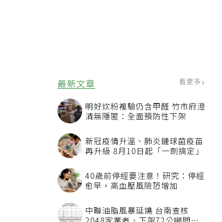
看更多
最新文章
明好炊粉複驗仍含甲醛 竹市府澄
清無隱匿：全面預防性下架
新冠疫情升溫、肺炎鏈球菌疫苗
再升級 8月10日起「一劑搞定」
40歲前停經要注意！研究：停經
愈早，高血壓風險恐增加
中聯油脂風暴延燒 台南查核
2048家業者、下架72公噸問題