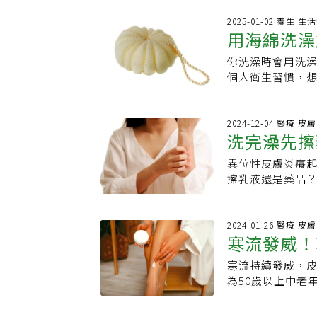
按讚數，留言區也
充流失的水分與
妝品、甚至優格
2025-01-02 養生.
過，冬季因為皮
用海綿洗澡
在國際航空運輸協
較高的產品，例如
特定規範，否則
織炎冬季皮膚問
你洗澡時會用洗
具」最好
雷。像是化妝水、
受損，皮膚變得
個人衛生習慣，
密封袋，就有可
膚紅腫癢，已屬
思考的最佳時刻
類的果凍、優格
性組織炎的危險
們都希望把自己
上機。 @his_japan ✈️意外と知らない！？機内持ち込みNG集⚠️ 「これ持って行
時，則容易使病
用的工具有所不
2024-12-04 醫療.皮膚
けないの!?」と思
洗完澡先擦
煩。」吳吉妮提
絡，但這些用具
行く前に必ずチェッ
後身體未完全乾
更乾淨嗎？畢竟
ち込みできないもの
異位性皮膚炎癢
膚炎照護解
是否有脂漏性皮
使用什麼東西來輔助
HIS【公式】 - HIS【公式】 如何正確攜帶
擦乳液還是藥品
膚保養撇步1 洗
在受訪時表示：「
每種液體限制在1
可以止癢？關於
分就被帶走了，建
潔皮膚，就等於
子中，才能通過
醫師協助。台灣
有些人喜歡洗到全
膚遭受外界傷害
物品「就地放棄
述問題一次解答
2024-01-26 醫療.皮膚
間盡量控制在15
角質層，會讓你
寒流發威！
查詢值得注意的
與一般人不同，
的其他產品的敏
議旅客出發前先
刺激，但異膚患
刺痛。不過度去
寒流持續發威，皮
導致皮膚乾
源 / ITmedia
質層出現狀況，
養，但如果我們
為50歲以上中老
這座城牆坑坑洞
液。去角質是指
嚴重則會皮膚癢
特別多，表皮裡
膚細胞有助於使
療。天氣乾冷易