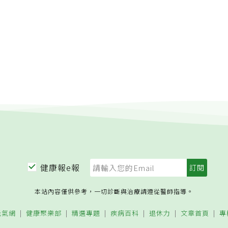
慢跑＋跑久一點」最能燃燒脂肪！全世界第一有效「跑步瘦身
健康報e報
本站內容僅供參考，一切診斷與治療請遵從醫師指導。
元氣網
健康聚樂部
精選專題
疾病百科
退休力
文章首頁
專