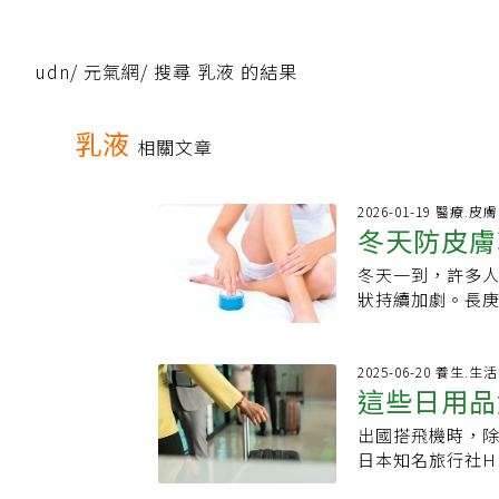
udn
/
元氣網
/
搜尋 乳液 的結果
乳液
相關文章
2026-01-19 醫療.皮膚
冬天防皮膚
冬天一到，許多
狀持續加劇。長
致皮膚的油脂和
以及使用過熱水溫
高的乳霜「若天
2025-06-20 養生.
這些日用品
狀，求診病患增
乏天然油脂保護
出國搭飛機時，
項」牙膏都
中老年人隨年紀
日本知名旅行社H
當空氣乾燥時就
的日常用品」。影
的配方與功能種