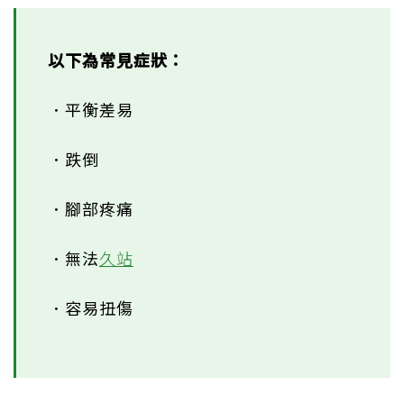
以下為常見症狀：
．平衡差易
．跌倒
．腳部疼痛
．無法
久站
．容易扭傷