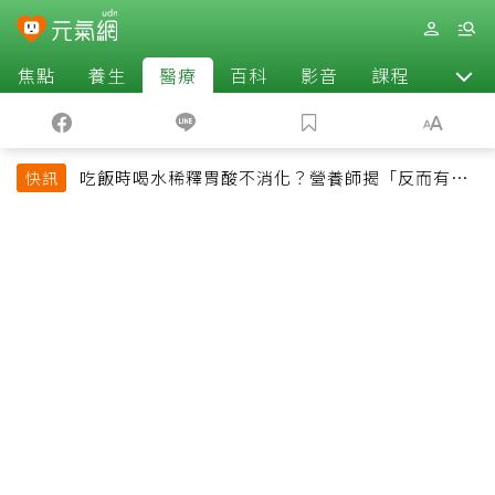
焦點
養生
醫療
百科
影音
課程
退休
吃飯時喝水稀釋胃酸不消化？營養師揭「反而有好
快訊
處」某些族群才要禁