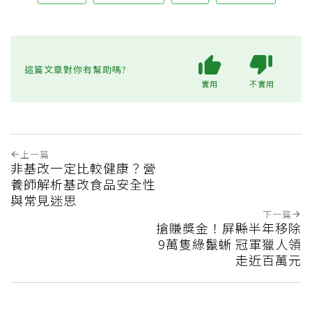
這篇文章對你有幫助嗎?
實用
不實用
上一篇
非基改一定比較健康？營
養師解析基改食品安全性
與常見迷思
下一篇
搶賺獎金！屏縣半年移除
9萬隻綠鬣蜥 冠軍獵人領
走近百萬元