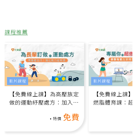
課程推薦
影片課程
影片課程
【免費線上課】為高壓族定
【免費線上課】
做的運動紓壓處方：加入行
燃脂體育課：超
動、增肌、互動元素，0基
氧」高壓族在家
免費
礎也能做！
負擔
特價