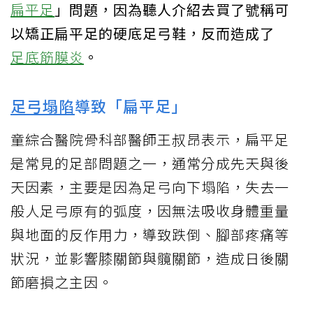
扁平足
」問題，因為聽人介紹去買了號稱可
以矯正扁平足的硬底足弓鞋，反而造成了
足底筋膜炎
。
足弓塌陷
導致「扁平足」
童綜合醫院骨科部醫師王叔昂表示，扁平足
是常見的足部問題之一，通常分成先天與後
天因素，主要是因為足弓向下塌陷，失去一
般人足弓原有的弧度，因無法吸收身體重量
與地面的反作用力，導致跌倒、腳部疼痛等
狀況，並影響膝關節與髖關節，造成日後關
節磨損之主因。