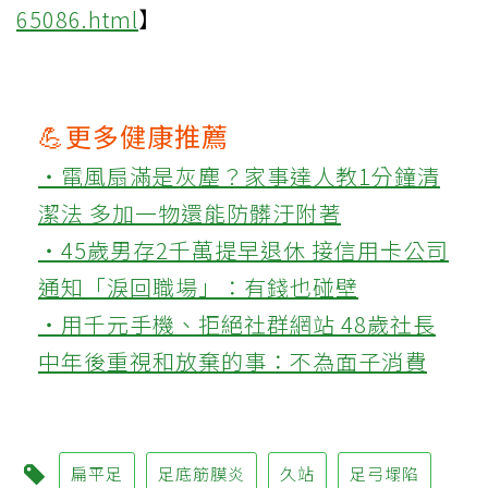
65086.html
】
💪更多健康推薦
‧電風扇滿是灰塵？家事達人教1分鐘清
潔法 多加一物還能防髒汙附著
‧45歲男存2千萬提早退休 接信用卡公司
通知「淚回職場」：有錢也碰壁
‧用千元手機、拒絕社群網站 48歲社長
中年後重視和放棄的事：不為面子消費
扁平足
足底筋膜炎
久站
足弓塌陷