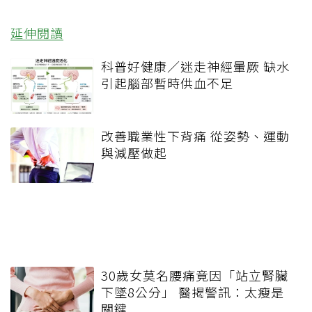
延伸閱讀
科普好健康／迷走神經暈厥 缺水
引起腦部暫時供血不足
改善職業性下背痛 從姿勢、運動
與減壓做起
30歲女莫名腰痛竟因「站立腎臟
下墜8公分」 醫揭警訊：太瘦是
關鍵