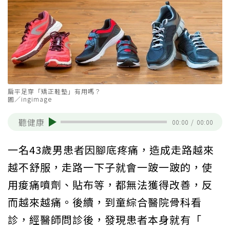
扁平足穿「矯正鞋墊」有用嗎？
圖／ingimage
聽健康
00:00
/
00:00
一名43歲男患者因腳底疼痛，造成走路越來
越不舒服，走路一下子就會一跛一跛的，使
用痠痛噴劑、貼布等，都無法獲得改善，反
而越來越痛。後續，到童綜合醫院骨科看
診，經醫師問診後，發現患者本身就有「