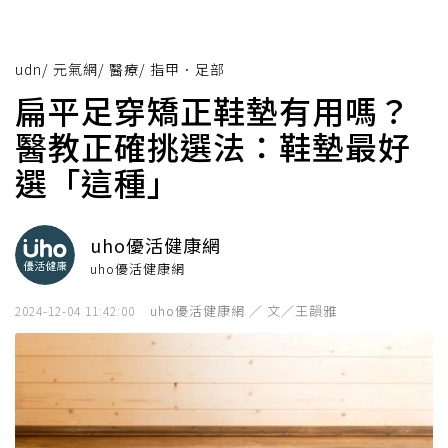
udn
/
元氣網
/
醫療
/
指甲．足部
扁平足穿矯正鞋墊有用嗎？
醫教正確挑選法：鞋墊最好
選「這種」
uho優活健康網
uho優活健康網
uho優活健康網 ／ 文／王韻雅
2024-12-04 11:42:00