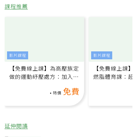
課程推薦
影片課程
影片課程
【免費線上課】為高壓族定
【免費線上課】
做的運動紓壓處方：加入行
燃脂體育課：超
動、增肌、互動元素，0基
氧」高壓族在家
免費
礎也能做！
負擔
特價
延伸閱讀