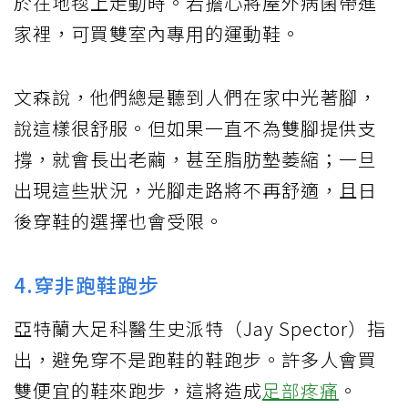
於在地毯上走動時。若擔心將屋外病菌帶進
家裡，可買雙室內專用的運動鞋。
文森說，他們總是聽到人們在家中光著腳，
說這樣很舒服。但如果一直不為雙腳提供支
撐，就會長出老繭，甚至脂肪墊萎縮；一旦
出現這些狀況，光腳走路將不再舒適，且日
後穿鞋的選擇也會受限。
4.穿非跑鞋跑步
亞特蘭大足科醫生史派特（Jay Spector）指
出，避免穿不是跑鞋的鞋跑步。許多人會買
雙便宜的鞋來跑步，這將造成
足部疼痛
。