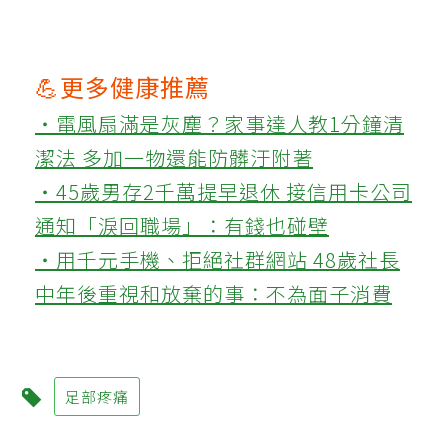
💪更多健康推薦
‧電風扇滿是灰塵？家事達人教1分鐘清
潔法 多加一物還能防髒汙附著
‧45歲男存2千萬提早退休 接信用卡公司
通知「淚回職場」：有錢也碰壁
‧用千元手機、拒絕社群網站 48歲社長
中年後重視和放棄的事：不為面子消費
足部疼痛