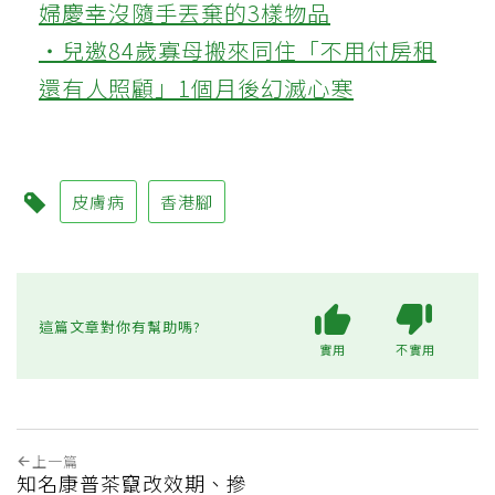
婦慶幸沒隨手丟棄的3樣物品
‧兒邀84歲寡母搬來同住「不用付房租
還有人照顧」1個月後幻滅心寒
皮膚病
香港腳
這篇文章對你有幫助嗎?
實用
不實用
上一篇
知名康普茶竄改效期、摻