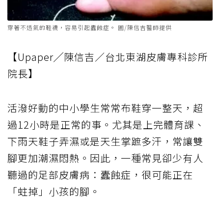
穿著不透氣的鞋襪，容易引起蠹蝕症。 圖/陳信吉醫師提供
【Upaper╱陳信吉／台北東湖皮膚專科診所
院長】
活潑好動的中小學生常常布鞋穿一整天，超
過12小時是正常的事。尤其是上完體育課、
下雨天鞋子弄濕或是天生掌蹠多汗，常讓雙
腳更加潮濕悶熱。因此，一種常見卻少有人
聽過的足部皮膚病：蠹蝕症，很可能正在
「蛀掉」小孩的腳。