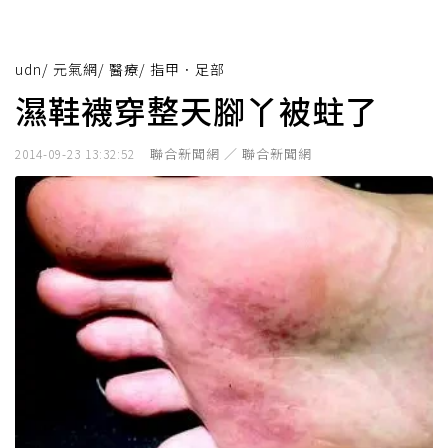
udn
/
元氣網
/
醫療
/
指甲．足部
濕鞋襪穿整天腳丫被蛀了
聯合新聞網 ／ 聯合新聞網
2014-09-23 13:32:52