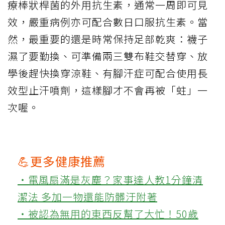
療棒狀桿菌的外用抗生素，通常一周即可見
效，嚴重病例亦可配合數日口服抗生素。當
然，最重要的還是時常保持足部乾爽：襪子
濕了要勤換、可準備兩三雙布鞋交替穿、放
學後趕快換穿涼鞋、有腳汗症可配合使用長
效型止汗噴劑，這樣腳才不會再被「蛀」一
次喔。
💪更多健康推薦
‧電風扇滿是灰塵？家事達人教1分鐘清
潔法 多加一物還能防髒汙附著
‧被認為無用的東西反幫了大忙！50歲