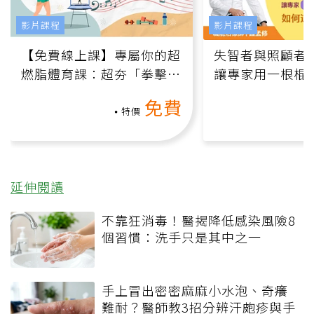
影片課程
影片課程
【免費線上課】專屬你的超
失智者與照顧者
燃脂體育課：超夯「拳擊有
讓專家用一根棍
氧」高壓族在家釋放壓力無
何逆轉退化大腦
免費
負擔
課）
特價
延伸閱讀
不靠狂消毒！醫揭降低感染風險8
個習慣：洗手只是其中之一
手上冒出密密麻麻小水泡、奇癢
難耐？醫師教3招分辨汗皰疹與手