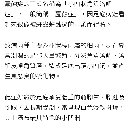
蠹蝕症的正式名稱為「小凹狀角質溶解
症」，一般簡稱「蠹蝕症」，因足底病灶看
起來很像被蛀蟲蛀蝕過的木頭而得名。
致病菌種主要為棒狀桿菌屬的細菌，易在經
常潮濕的足部大量繁殖，分泌角質溶解，溶
解皮膚角質層，造成足底出現小凹洞，並產
生具惡臭的硫化物。
此症好發於足底承受體重的前腳掌、腳趾及
腳跟，因長期受潮，常呈現白色浸軟斑塊，
其上滿布最具特色的小凹洞。