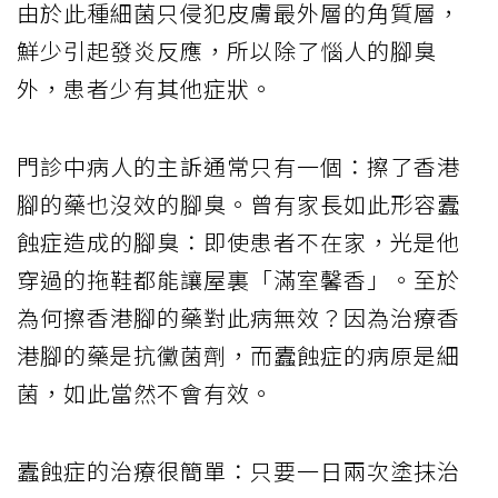
由於此種細菌只侵犯皮膚最外層的角質層，
鮮少引起發炎反應，所以除了惱人的腳臭
外，患者少有其他症狀。
門診中病人的主訴通常只有一個：擦了香港
腳的藥也沒效的腳臭。曾有家長如此形容蠹
蝕症造成的腳臭：即使患者不在家，光是他
穿過的拖鞋都能讓屋裏「滿室馨香」。至於
為何擦香港腳的藥對此病無效？因為治療香
港腳的藥是抗黴菌劑，而蠹蝕症的病原是細
菌，如此當然不會有效。
蠹蝕症的治療很簡單：只要一日兩次塗抹治