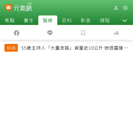
焦點
養生
醫療
百科
影音
課程
退休
55歲主持人「大量走路」減重近10公斤 她透露維持
快訊
十多年習慣心法