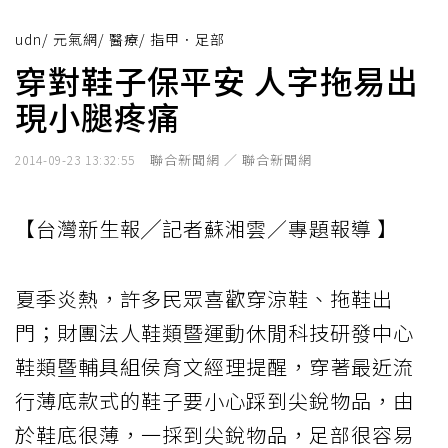
udn
/
元氣網
/
醫療
/
指甲．足部
穿對鞋子保平安 人字拖易出
現小腿疼痛
聯合新聞網 ／ 聯合新聞網
2014-09-23 13:32:55
【台灣新生報╱記者蘇湘雲／專題報導 】
夏季炎熱，許多民眾喜歡穿涼鞋、拖鞋出
門；財團法人鞋類暨運動休閒科技研發中心
鞋類暨輔具組侯育文經理提醒，穿著最近流
行薄底款式的鞋子要小心踩到尖銳物品，由
於鞋底很薄，一採到尖銳物品，足部很容易