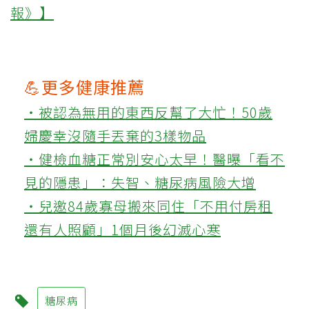
報》】
💪更多健康推薦
‧被認為無用的東西反幫了大忙！50歲
婦慶幸沒隨手丟棄的3樣物品
‧健檢血糖正常別安心太早！醫曝「看不
見的隱患」：失智、糖尿病風險大增
‧兒邀84歲寡母搬來同住「不用付房租
還有人照顧」1個月後幻滅心寒
糖尿病