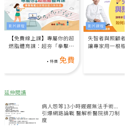
影片課程
影片課程
【免費線上課】專屬你的超
失智者與照顧者
燃脂體育課：超夯「拳擊有
讓專家用一根棍
氧」高壓族在家釋放壓力無
何逆轉退化大腦
免費
負擔
課）
特價
延伸閱讀
病人怨等13小時遲遲無法手術...
引爆網路論戰 醫解析醫院排刀制
度