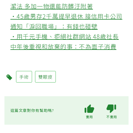
潔法 多加一物還能防髒汙附著
‧45歲男存2千萬提早退休 接信用卡公司
通知「淚回職場」：有錢也碰壁
‧用千元手機、拒絕社群網站 48歲社長
中年後重視和放棄的事：不為面子消費
手術
雙眼皮
這篇文章對你有幫助嗎?
實用
不實用