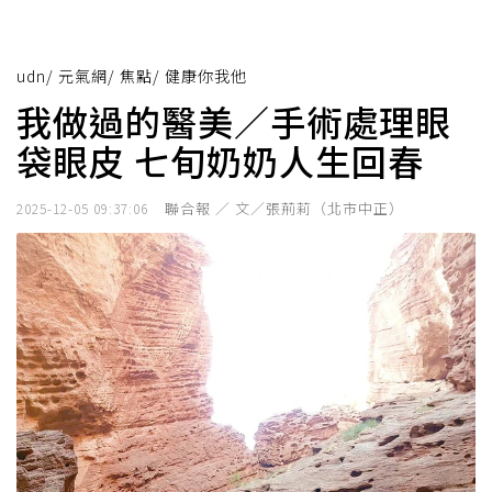
udn
/
元氣網
/
焦點
/
健康你我他
我做過的醫美／手術處理眼
袋眼皮 七旬奶奶人生回春
聯合報 ／ 文／張荊莉（北市中正）
2025-12-05 09:37:06