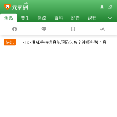
焦點
養生
醫療
百科
影音
課程
退休
TikTok爆紅手指操真能預防失智？神經科醫：真正
快訊
該做的是4件事