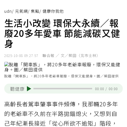
udn
/
元氣網
/
焦點
/
健康你我他
生活小改變 環保大永續／報
廢20多年愛車 節能減碳又健
身
聯合報 ／ 文／蔡田（北市士林）
2025-10-08 09:27:57
脫離「開車族」，將20多年老爺車報廢，環保又能健身。圖／蔡田提供
聽健康
00:00
/
00:00
高齡長者駕車肇事事件頻傳，我那輛20多年
的老爺車不久前在半路拋錨熄火，又想到自
己年紀漸長接近「從心所欲不逾矩」階段，