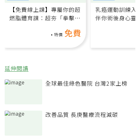
【免費線上課】專屬你的超
乳癌運動訓練入門
燃脂體育課：超夯「拳擊有
伴你術後身心靈
氧」高壓族在家釋放壓力無
上影音課）
免費
負擔
特價
延伸閱讀
全球最佳綠色醫院 台灣2家上榜
改善品質 長庚醫療流程減碳