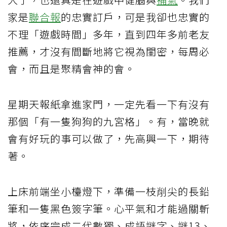
家是
聯合報
的忠實訂戶，可是我卻也忠實的
不理「遊戲時間」多年，直到四年多前老友
推薦，才沒有間斷地將它視為閨密，每周必
會，而且是聚精會神的會。
星期天報紙拿進家門，一定先看一下有沒有
那個「有一隻狗狗的九宮格」。有，當晚就
會有好玩的事可以做了，先高興一下，期待
著。
上床前端坐小檯燈下，準備一枝削尖的長鉛
筆和一隻黑色簽字筆。心平氣和才能過關斬
將，依序完成二代數獨、成語謎字、謎13、