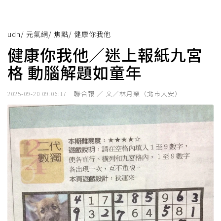
udn
/
元氣網
/
焦點
/
健康你我他
健康你我他／迷上報紙九宮
格 動腦解題如童年
聯合報 ／ 文／林月榮（北市大安）
2025-09-20 09:06:17