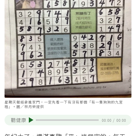
星期天報紙拿進家門，一定先看一下有沒有那個「有一隻狗狗的九宮
格」。圖／林月榮提供
聽健康
00:00
/
00:00