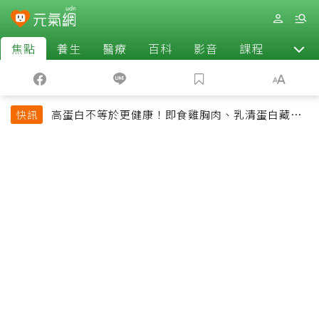
焦點
養生
醫療
百科
影音
課程
退休
高蛋白不等於更健康！即食雞胸肉、乳清蛋白藏陷
快訊
阱 醫提醒「這類人」尤其要小心