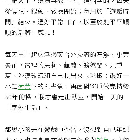
年紀大了，還滿喜歡「平」這個字的。每天
從澆花、餵魚、做操開始；每周於「遊戲時
間」結束。過好平常日子，以至於能平平順
順的活著。感恩！
每天早上起床澆過窗台外掛著的石斛、小葉
曇花，盆裡的茉莉、韮蘭、螃蟹蘭、九重
葛、沙漠玫瑰和自己長出來的彩椒；餵好一
小缸
荷葉
下的孔雀魚；再面對窗戶做完持續
30年的操，我才會走出臥室，開始一天的
「室外生活」。
都說小孩是在遊戲中學習，沒想到自己年紀
大了，也還真是在遊戲中健腦與
補氣
。我們