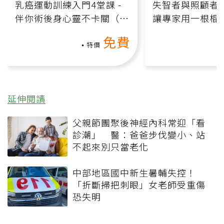
乳癌運動訓練入門4堂課 -
失智者與照顧者
伴你術後身心靈不卡關（線
讓專家用一根棍
上影音課）
何逆轉退化大腦
免費
課）
特價
延伸閱讀
父親節團聚後神經內科常迎「看
診潮」 醫：爸爸步伐變小、站
不起來別只當老化
中部地區國中新生暑輔失控！
「折斷掃把刺眼」女老師受重傷
恐失明