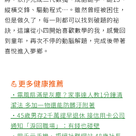
縱橫交鋒、驅動程式…。雖然曾經被困住，
但是做久了，每一則都可以找到破題的祕
訣，這讓從小四開始喜歡數學的我，感覺回
到童年，再次不停的動腦解題，完成後帶著
喜悅進入夢鄉。
💪更多健康推薦
‧電風扇滿是灰塵？家事達人教1分鐘清
潔法 多加一物還能防髒汙附著
‧45歲男存2千萬提早退休 接信用卡公司
通知「淚回職場」：有錢也碰壁
‧用千元手機、拒絕社群網站 48歲社長