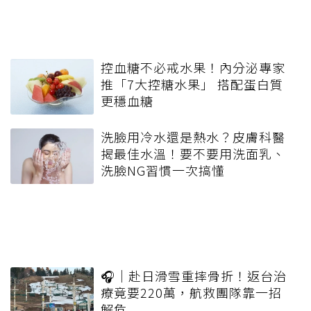
控血糖不必戒水果！內分泌專家
推「7大控糖水果」 搭配蛋白質
更穩血糖
洗臉用冷水還是熱水？皮膚科醫
揭最佳水溫！要不要用洗面乳、
洗臉NG習慣一次搞懂
🎧｜赴日滑雪重摔骨折！返台治
療竟要220萬，航救團隊靠一招
解危