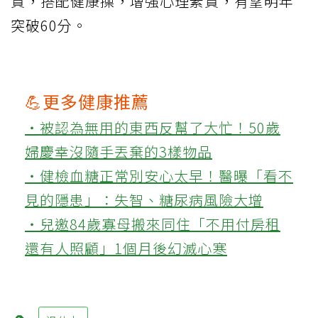
質，搭配健康操，增強心理素質，有望明年
突破60分。
💪更多健康推薦
‧被認為無用的東西反幫了大忙！50歲
婦慶幸沒隨手丟棄的3樣物品
‧健檢血糖正常別安心太早！醫曝「看不
見的隱患」：失智、糖尿病風險大增
‧兒邀84歲寡母搬來同住「不用付房租
還有人照顧」1個月後幻滅心寒