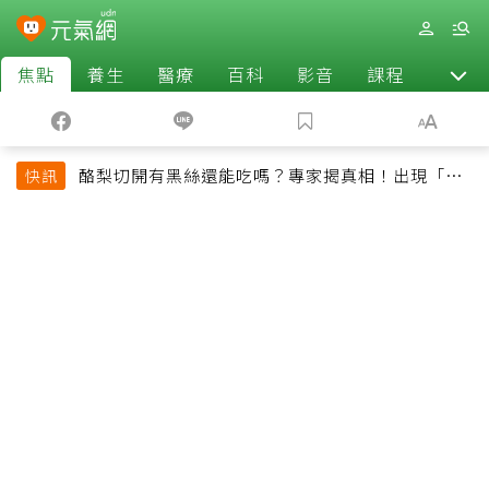
焦點
養生
醫療
百科
影音
課程
退休
酪梨切開有黑絲還能吃嗎？專家揭真相！出現「3情
快訊
況」快丟掉