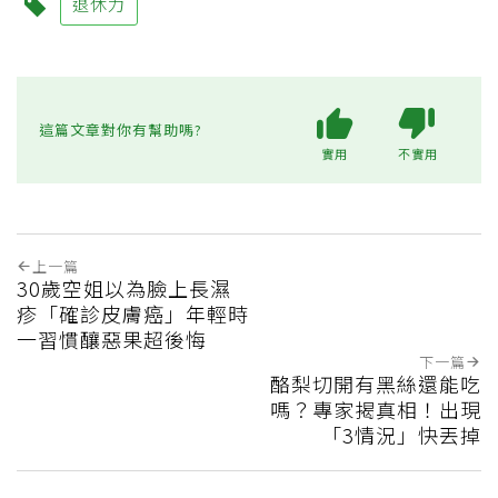
退休力
這篇文章對你有幫助嗎?
實用
不實用
上一篇
30歲空姐以為臉上長濕
疹「確診皮膚癌」年輕時
一習慣釀惡果超後悔
下一篇
酪梨切開有黑絲還能吃
嗎？專家揭真相！出現
「3情況」快丟掉