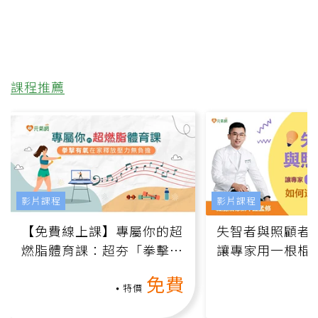
課程推薦
影片課程
影片課程
【免費線上課】專屬你的超
失智者與照顧者
燃脂體育課：超夯「拳擊有
讓專家用一根棍
氧」高壓族在家釋放壓力無
何逆轉退化大腦
免費
負擔
課）
特價