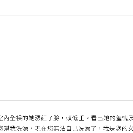
室內全裸的她漲紅了臉，頭低垂。看出她的羞愧
您幫我洗澡，現在您無法自己洗澡了，我是您的