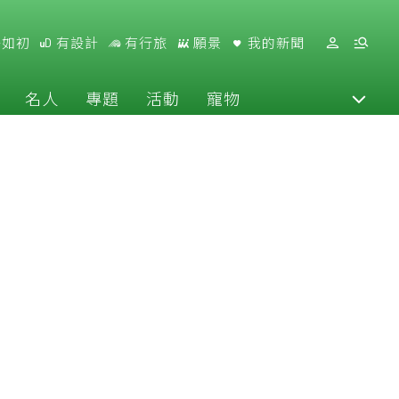
好如初
有設計
有行旅
願景
我的新聞
名人
專題
活動
寵物