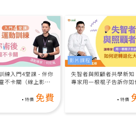
影片課程
訓練入門4堂課 - 伴你
失智者與照顧者共學新知
靈不卡關（線上影音
專家用一根棍子告訴你如
轉退化大腦（線上影音課
免費
特價
特價