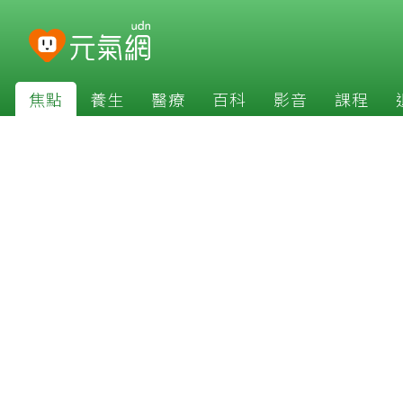
焦點
養生
醫療
百科
影音
課程