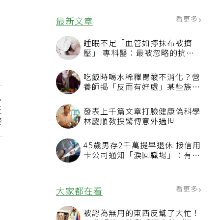
看更多
最新文章
睡眠不足「血管如擰抹布被擠
壓」 專科醫：最被忽略的抗老
方法
吃飯時喝水稀釋胃酸不消化？營
養師揭「反而有好處」某些族群
才要禁
反
發表上千篇文章打臉健康偽科學
禁
林慶順教授驚傳意外過世
45歲男存2千萬提早退休 接信用
卡公司通知「淚回職場」：有錢
也碰壁
看更多
大家都在看
被認為無用的東西反幫了大忙！