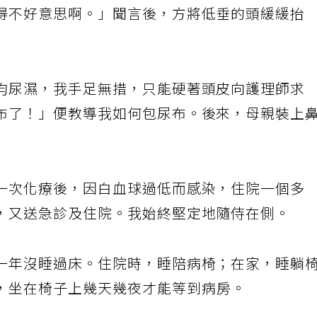
得不好意思啊。」聞言後，方將低垂的頭緩緩抬
均尿濕，我手足無措，只能硬著頭皮向護理師求
布了！」便教導我如何包尿布。後來，母親裝上
一次化療後，因白血球過低而感染，住院一個多
，又送急診及住院。我始終堅定地隨侍在側。
一年沒睡過床。住院時，睡陪病椅；在家，睡躺
，坐在椅子上幾天幾夜才能等到病房。