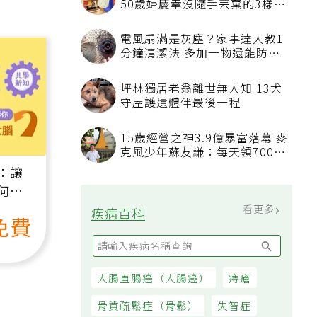
50歲婦慶幸沒隨手丟棄的3樣物
品
電風扇滿是灰塵？家事達人教1
分鐘清潔法 多加一物還能防髒
汙附著
坪林獨居老翁離世無人知 13犬
守屋護遺體伴最後一程
15歲經營之神3.9億暴富落幕 麥
克風少年蘇友謙：每天領700元
過日子
：讓
何逆
）
看更多
疾病百科
免費
大腸直腸癌（大腸癌）
痔瘡
骨質疏鬆症（骨鬆）
失智症