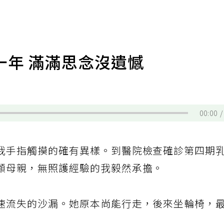
一年 滿滿思念沒遺憾
00:00
我手指觸摸的確有異樣。到醫院檢查確診第四期
顧母親，無照護經驗的我毅然承擔。
速流失的沙漏。她原本尚能行走，後來坐輪椅，