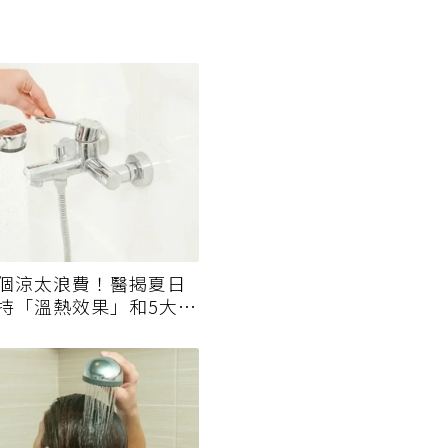
個涼太浪費！醫揭夏日
持「溫熱效果」和5大錯