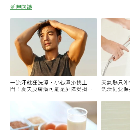
延伸閱讀
一流汗就狂洗澡，小心濕疹找上
天氣熱只沖
門！夏天皮膚癢可能是屏障受損警
洗澡仍要保
訊
誤