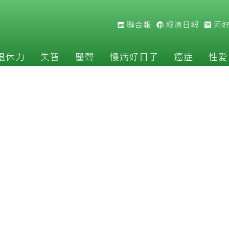
聯合報
經濟日報
河
退休力
失智
醫聲
慢病好日子
癌症
性愛