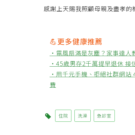
感謝上天賜我照顧母親及盡孝的
💪更多健康推薦
‧電風扇滿是灰塵？家事達人
‧45歲男存2千萬提早退休 
‧用千元手機、拒絕社群網站 
費
住院
洗澡
急診室