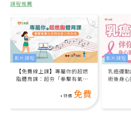
課程推薦
影片課程
影片課程
【免費線上課】專屬你的超燃
乳癌運動
脂體育課：超夯「拳擊有氧」
術後身心
高壓族在家釋放壓力無負擔
課）
免費
特價