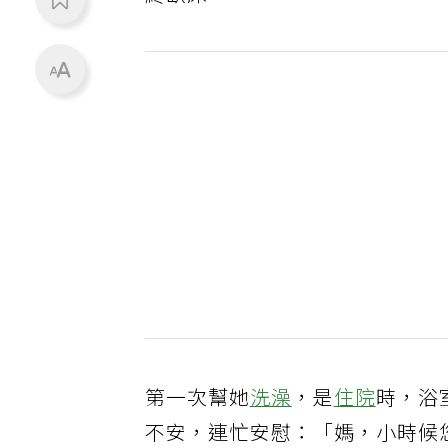
第一次幫她
洗澡
，是
住院
時，浴
不安，連忙安慰：「媽，小時候