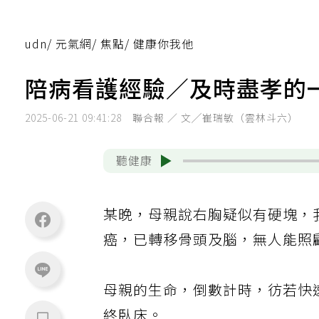
udn
/
元氣網
/
焦點
/
健康你我他
陪病看護經驗／及時盡孝的
2025-06-21 09:41:28
聯合報 ／ 文╱崔瑞敏（雲林斗六）
聽健康
某晚，母親說右胸疑似有硬塊，
癌，已轉移骨頭及腦，無人能照
母親的生命，倒數計時，彷若快
終臥床。