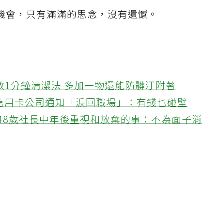
機會，只有滿滿的思念，沒有遺憾。
教1分鐘清潔法 多加一物還能防髒汙附著
接信用卡公司通知「淚回職場」：有錢也碰壁
48歲社長中年後重視和放棄的事：不為面子消