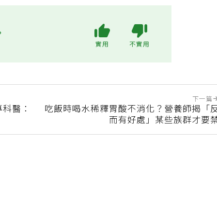
?
實用
不實用
下一篇
專科醫：
吃飯時喝水稀釋胃酸不消化？營養師揭「
而有好處」某些族群才要