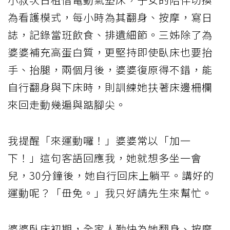
為看護模式，每小時為其翻身、按摩，寫日
誌，記錄當班飲食、排遺細節。三姊除了為
婆婆補充高蛋白質，更堅持即使臥床也要抬
手、抬腿，兩個月後，婆婆復原得不錯，能
自行翻身與下床時，則訓練她扶著床邊柵欄
來回走動幾遍與踮腳尖。
我提醒「來運動囉！」婆婆常以「加一
下！」這句客語回應我，她就想多坐一會
兒，30分鐘後，她自行回床上躺平。講好的
運動呢？「毌免。」我只好請先生來幫忙。
婆婆臥床初期，全家人勤快為她翻身、按摩