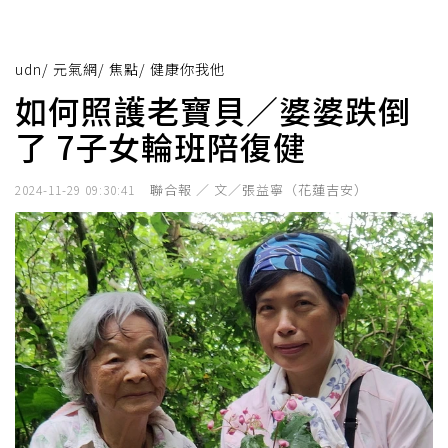
udn
/
元氣網
/
焦點
/
健康你我他
如何照護老寶貝／婆婆跌倒
了 7子女輪班陪復健
聯合報 ／ 文／張益寧（花蓮吉安）
2024-11-29 09:30:41