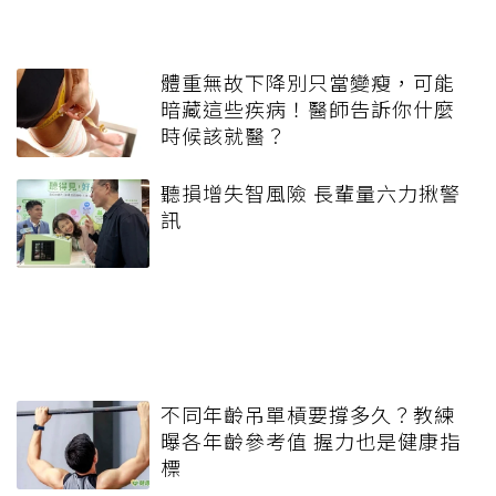
體重無故下降別只當變瘦，可能
暗藏這些疾病！醫師告訴你什麼
時候該就醫？
聽損增失智風險 長輩量六力揪警
訊
不同年齡吊單槓要撐多久？教練
曝各年齡參考值 握力也是健康指
標