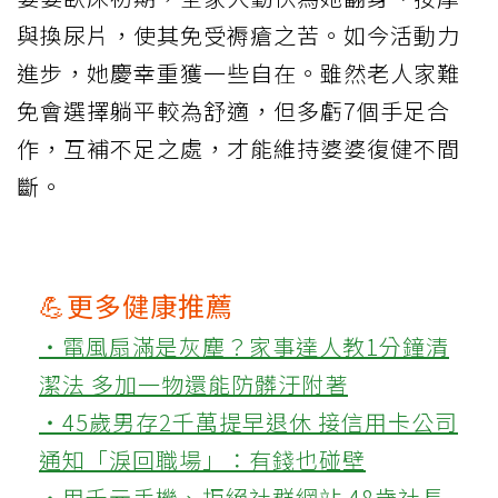
與換尿片，使其免受褥瘡之苦。如今活動力
進步，她慶幸重獲一些自在。雖然老人家難
免會選擇躺平較為舒適，但多虧7個手足合
作，互補不足之處，才能維持婆婆復健不間
斷。
💪更多健康推薦
‧電風扇滿是灰塵？家事達人教1分鐘清
潔法 多加一物還能防髒汙附著
‧45歲男存2千萬提早退休 接信用卡公司
通知「淚回職場」：有錢也碰壁
‧用千元手機、拒絕社群網站 48歲社長