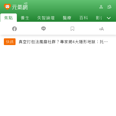
焦點
養生
失智論壇
醫療
百科
影音
真空打包法風靡社群？專家揭4大隱形地獄：托運恐
快訊
超重