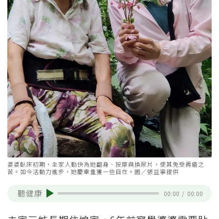
婆婆臥床初期，全家人勤快為她翻身、按摩與換尿片，使其免受褥瘡之
苦。如今活動力進步，她慶幸重獲一些自在。圖／張益寧提供
聽健康
00:00
/
00:00