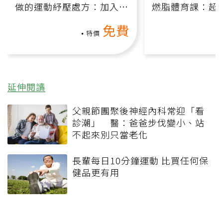
做的運動紓壓處方：加入行
燃脂體育課：超
動、增肌、互動元素，0基
氧」高壓族在家
免費
礎也能做！
負擔
特價
延伸閱讀
父親節團聚後神經內科常迎「看
診潮」 醫：爸爸步伐變小、站
不起來別只當老化
長輩每日10分鐘運動 比買任何保
健品更有用