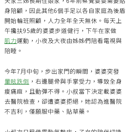
夫家三姊長期住娘家，6年前察覺婆婆需要貼
身陪顧，因此其他6個手足以各自家庭為後盾
開始輪班照顧，人力全年全天無休。每天上
午攙扶95歲的婆婆步道健行，下午在家做
肌力
運動，小夜及大夜由姊姊們陪看電視與
陪睡。
今年7月中旬，步出家門的瞬間，婆婆突發
暈眩
跌倒
，右邊腿骨與手掌受力，導致全身
痠痛麻，且動彈不得。小叔當下決定載婆婆
去醫院檢查，卻遭婆婆拒絕，她認為進醫院
不吉利，僅願服中藥、貼草藥。
小叔次日租借電動氣墊床，子女的陪伴切換