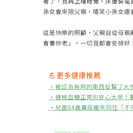
著了，我再上樓睡覺，床邊裝電
孫女會來陪父親，嘻笑小孫女還
這是快樂的照顧，父親自從母親
會養你老」，一切我都會安排好
💪更多健康推薦
‧被認為無用的東西反幫了大
‧健檢血糖正常別安心太早！
‧兒邀84歲寡母搬來同住「