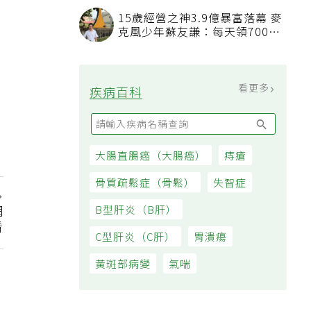
看順位還要看資格
15歲經營之神3.9億暴富落幕 麥
克風少年蘇友謙：每天領700元
過日子
看更多
疾病百科
大腸直腸癌（大腸癌）
痔瘡
骨質疏鬆症（骨鬆）
失智症
網
B型肝炎（B肝）
看
C型肝炎（C肝）
胃潰瘍
黃斑部病變
氣喘