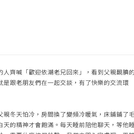
的人齊喊「歡迎依潮老兄回來」，看到父親靦腆
就是跟老朋友們在一起交談，有了快樂的交流環
父親冬天怕冷，房間換了變頻冷暖氣，床鋪鋪了
白天的精神才會飽滿。每天睡前陪他聊天，等他