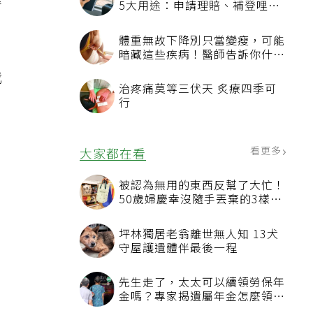
時
5大用途：申請理賠、補登哩程
都用得到
體重無故下降別只當變瘦，可能
暗藏這些疾病！醫師告訴你什麼
時候該就醫？
我
治疼痛莫等三伏天 炙療四季可
行
看更多
大家都在看
被認為無用的東西反幫了大忙！
50歲婦慶幸沒隨手丟棄的3樣物
品
坪林獨居老翁離世無人知 13犬
守屋護遺體伴最後一程
先生走了，太太可以續領勞保年
金嗎？專家揭遺屬年金怎麼領，