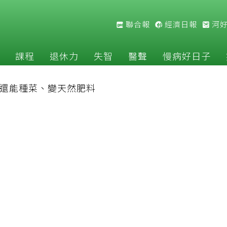
聯合報
經濟日報
河
課程
退休力
失智
醫聲
慢病好日子
 還能種菜、變天然肥料