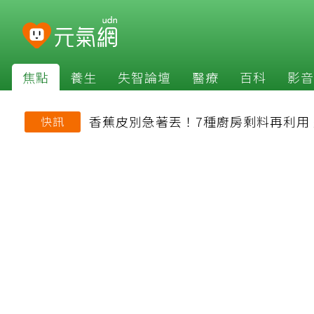
焦點
養生
失智論壇
醫療
百科
影音
香蕉皮別急著丟！7種廚房剩料再利用
快訊