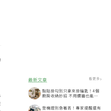
的
看更多
最新文章
黏貼掛勾別只拿來掛鑰匙！4個
毛
廚房收納妙招 不用鑽牆也能省
空間
睡
登機證別急著丟！專家提醒還有