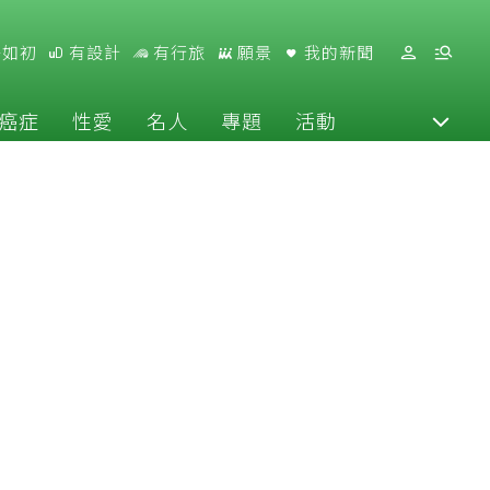
好如初
有設計
有行旅
願景
我的新聞
癌症
性愛
名人
專題
活動