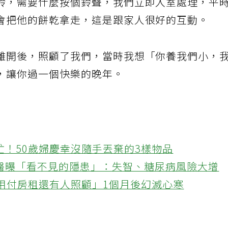
鈴，需要什麼按個鈴聲，我們立即入室處理，平
會把他的餅乾拿走，這是跟家人很好的互動。
離開後，照顧了我們，當時我想「你養我們小，
，讓你過一個快樂的晚年。
忙！50歲婦慶幸沒隨手丟棄的3樣物品
醫曝「看不見的隱患」：失智、糖尿病風險大增
不用付房租還有人照顧」1個月後幻滅心寒