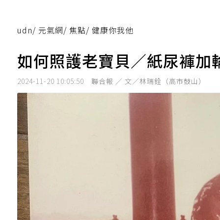
udn
/
元氣網
/
焦點
/
健康你我他
如何照護老寶貝／紙尿褲加
2024-11-20 10:05:50
聯合報 ／ 文／林瑞銓（高市鼓山）