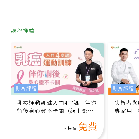
課程推薦
影片課程
影片課程
乳癌運動訓練入門4堂課 - 伴你
失智者與
術後身心靈不卡關（線上影音
專家用一
課）
轉退化大
免費
特價