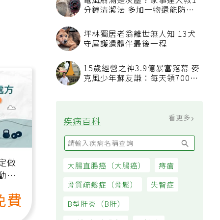
電風扇滿是灰塵？家事達人教1
分鐘清潔法 多加一物還能防髒
汙附著
坪林獨居老翁離世無人知 13犬
守屋護遺體伴最後一程
15歲經營之神3.9億暴富落幕 麥
克風少年蘇友謙：每天領700元
過日子
看更多
疾病百科
定做
大腸直腸癌（大腸癌）
痔瘡
動、
骨質疏鬆症（骨鬆）
失智症
也能
免費
B型肝炎（B肝）