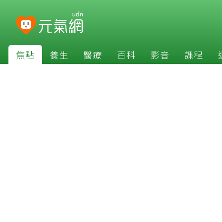
焦點
養生
醫療
百科
影音
課程