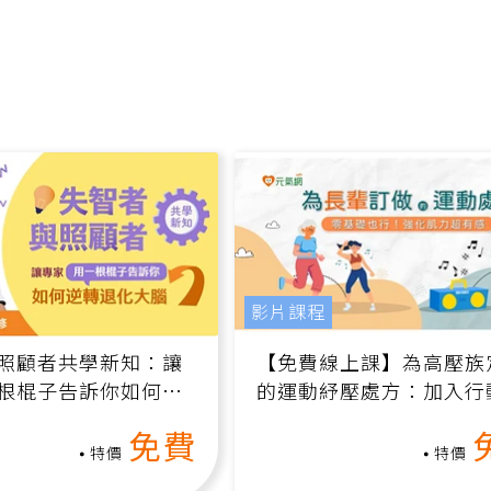
影片課程
照顧者共學新知：讓
【免費線上課】為高壓族
根棍子告訴你如何逆
的運動紓壓處方：加入行
腦（線上影音課）
增肌、互動元素，0基礎
免費
做！
特價
特價