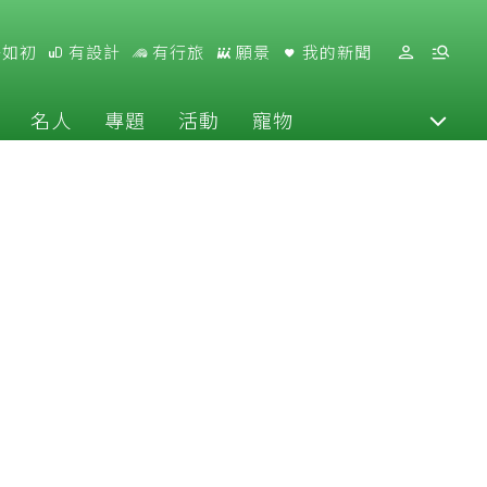
好如初
有設計
有行旅
願景
我的新聞
名人
專題
活動
寵物