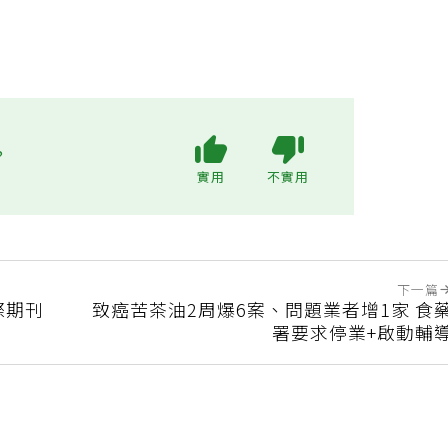
?
實用
不實用
下一篇
際期刊
致癌苦茶油2周爆6案、問題業者增1家 食
署要求停業+啟動輔