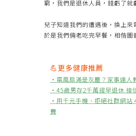
窮，我們是退休人員，錢虧了就
兒子知道我們的遭遇後，換上來
於是我們倆老吃完早餐，相偕圖
💪更多健康推薦
‧電風扇滿是灰塵？家事達人
‧45歲男存2千萬提早退休 
‧用千元手機、拒絕社群網站 
費