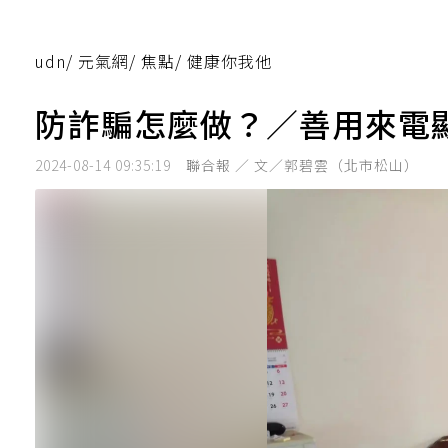
udn
/
元氣網
/
焦點
/
健康你我他
防詐騙怎麼做？／善用來電
2024-08-14 09:35:19
聯合報 ／ 文／郭碧雲（北市松山）