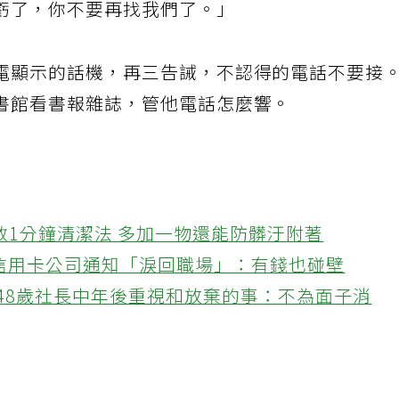
虧了，你不要再找我們了。」
電顯示的話機，再三告誡，不認得的電話不要接
書館看書報雜誌，管他電話怎麼響。
教1分鐘清潔法 多加一物還能防髒汙附著
接信用卡公司通知「淚回職場」：有錢也碰壁
48歲社長中年後重視和放棄的事：不為面子消