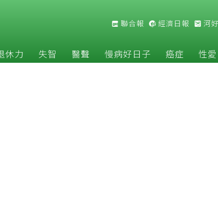
聯合報
經濟日報
河
退休力
失智
醫聲
慢病好日子
癌症
性愛