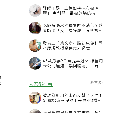
睡眠不足「血管如擰抹布被擠
壓」 專科醫：最被忽略的抗老
方法
吃飯時喝水稀釋胃酸不消化？營
養師揭「反而有好處」某些族群
才要禁
發表上千篇文章打臉健康偽科學
林慶順教授驚傳意外過世
45歲男存2千萬提早退休 接信用
卡公司通知「淚回職場」：有錢
也碰壁
藥
看更多
導
大家都在看
被認為無用的東西反幫了大忙！
50歲婦慶幸沒隨手丟棄的3樣物
品