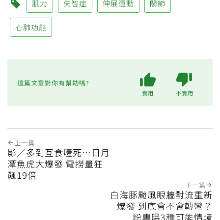
肌力
失智症
伸展運動
關節
心肺功能
這篇文章對你有幫助嗎?
實用
不實用
上一篇
影／多到互食噎死…日月
潭魚虎大爆發 電撈量狂
飆19倍
下一篇
白海豚颱風眼牆對流重新
爆發 到底會不會轉彎？
粉專曝3種可能情境