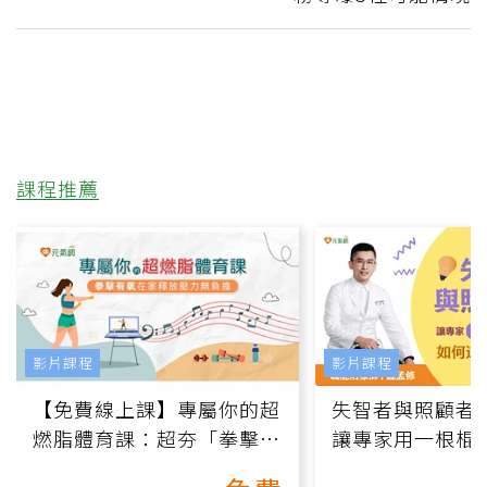
課程推薦
影片課程
影片課程
【免費線上課】專屬你的超
失智者與照顧者
燃脂體育課：超夯「拳擊有
讓專家用一根棍
氧」高壓族在家釋放壓力無
何逆轉退化大腦