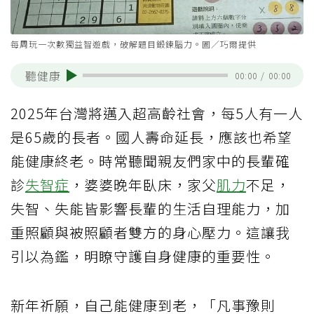
每周玩一次數獨益智遊戲，破解題目鍛鍊腦力。圖／巧爾提供
聽健康
00:00
/
00:00
2025年台灣將邁入超高齡社會，每5人有一人
是65歲的長者。國人壽命延長，應該也希望
能健康終老。時常聽聞親友們家中的長輩確
診
失智症
，婆婆晚年臥床，家父
肌力
不足，
失智、失能皆影響長輩的生活自理能力，加
重照顧與被照顧者雙方的身心壓力。這讓我
引以為鑑，明瞭守護自身健康的重要性。
新年祈願，自己能健康到老，「凡事豫則