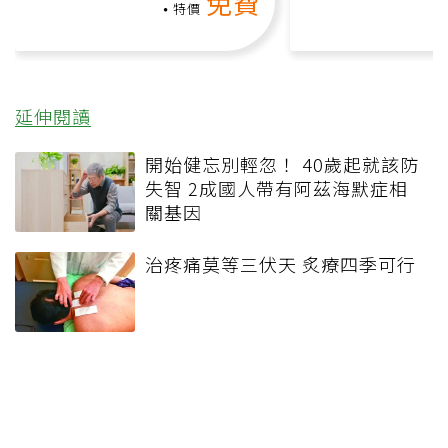
免費
負擔
課）
特價
延伸閱讀
開始健忘別輕忽！ 40歲起就該防
失智 2成國人帶有阿茲海默症相
關基因
治疼痛莫等三伏天 炙療四季可行