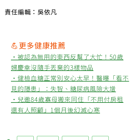
責任編輯：吳依凡
💪更多健康推薦
‧被認為無用的東西反幫了大忙！50歲
婦慶幸沒隨手丟棄的3樣物品
‧健檢血糖正常別安心太早！醫曝「看不
見的隱患」：失智、糖尿病風險大增
‧兒邀84歲寡母搬來同住「不用付房租
還有人照顧」1個月後幻滅心寒