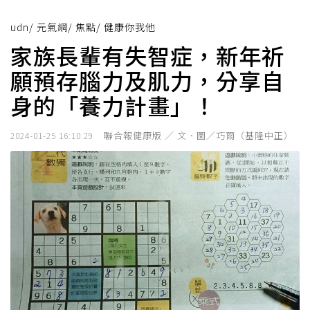
udn
/
元氣網
/
焦點
/
健康你我他
家族長輩有失智症，新年祈
願預存腦力及肌力，分享自
身的「養力計畫」！
聯合報健康版 ／ 文．圖／巧爾（基隆中正）
2024-01-25 16:10:29