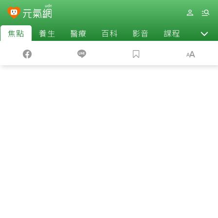
焦點
養生
醫療
百科
影音
課程
退休