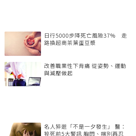
日行5000步降死亡風險37% 走
路換超商茶葉蛋豆漿
改善職業性下背痛 從姿勢、運動
與減壓做起
名人猝逝「不是一夕發生」 醫：
猝死前5大警訊 胸悶、喘別再忍