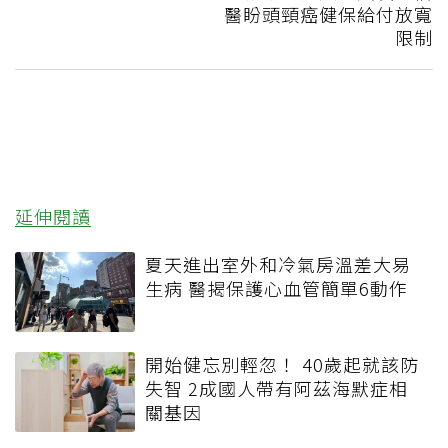
醫盼頭頸癌健保給付放寬
限制
延伸閱讀
夏天進出室外和冷氣房溫差大易
生病 醫揭保護心血管簡單6動作
開始健忘別輕忽！ 40歲起就該防
失智 2成國人帶有阿茲海默症相
關基因