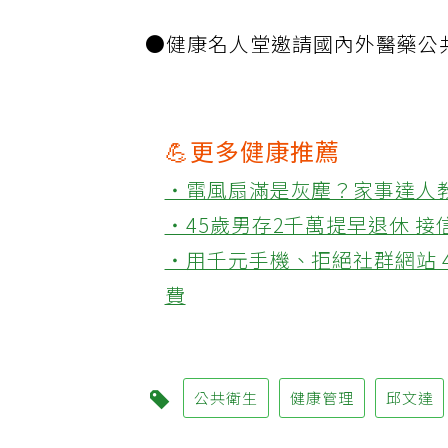
●健康名人堂邀請國內外醫藥公
💪更多健康推薦
‧電風扇滿是灰塵？家事達人
‧45歲男存2千萬提早退休 
‧用千元手機、拒絕社群網站 
費
公共衛生
健康管理
邱文達