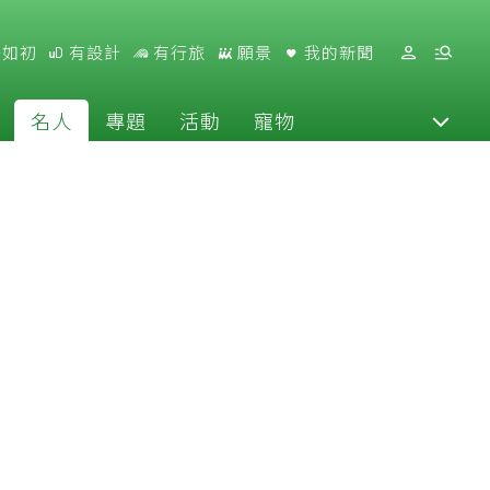
好如初
有設計
有行旅
願景
我的新聞
名人
專題
活動
寵物