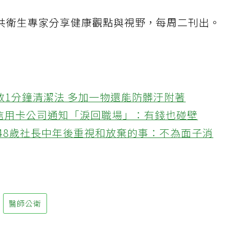
共衛生專家分享健康觀點與視野，每周二刊出。
教1分鐘清潔法 多加一物還能防髒汙附著
接信用卡公司通知「淚回職場」：有錢也碰壁
48歲社長中年後重視和放棄的事：不為面子消
醫師公衛