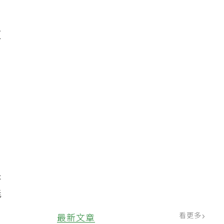
照
更
未
能
看更多
最新文章