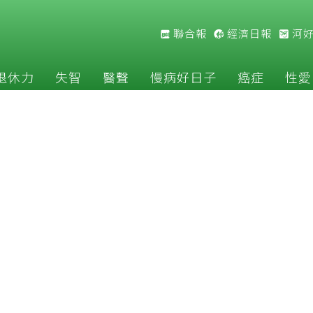
聯合報
經濟日報
河
退休力
失智
醫聲
慢病好日子
癌症
性愛