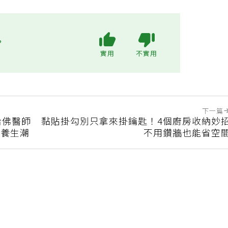
?
實用
不實用
下一篇
哈佛醫師
黏貼掛勾別只拿來掛鑰匙！4個廚房收納妙
追養生潮
不用鑽牆也能省空