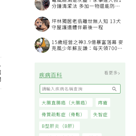
電風扇滿是灰塵？家事達人教1
分鐘清潔法 多加一物還能防髒
汙附著
坪林獨居老翁離世無人知 13犬
守屋護遺體伴最後一程
15歲經營之神3.9億暴富落幕 麥
克風少年蘇友謙：每天領700元
過日子
招
看更多
疾病百科
間
大腸直腸癌（大腸癌）
痔瘡
骨質疏鬆症（骨鬆）
失智症
B型肝炎（B肝）