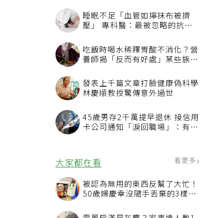
睡眠不足「血管如擰抹布被擠
壓」 專科醫：最被忽略的抗老
方法
吃飯時喝水稀釋胃酸不消化？營
養師揭「反而有好處」某些族群
才要禁
發表上千篇文章打臉健康偽科學
林慶順教授驚傳意外過世
45歲男存2千萬提早退休 接信用
卡公司通知「淚回職場」：有錢
也碰壁
看更多
大家都在看
被認為無用的東西反幫了大忙！
50歲婦慶幸沒隨手丟棄的3樣物
品