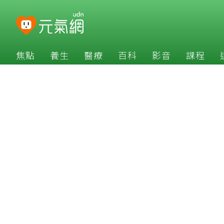
焦點
養生
醫療
百科
影音
課程