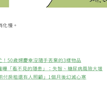
消化慢。
忙！50歲婦慶幸沒隨手丟棄的3樣物品
醫曝「看不見的隱患」：失智、糖尿病風險大增
不用付房租還有人照顧」1個月後幻滅心寒