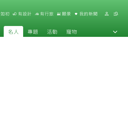
好如初
有設計
有行旅
願景
我的新聞
名人
專題
活動
寵物