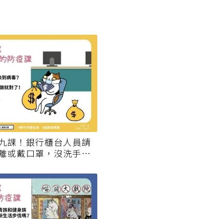
九課！銀行櫃台人員請
離或戴口罩，沒洗手別