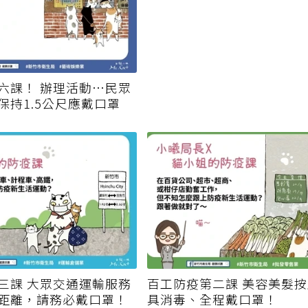
六課！ 辦理活動…民眾
保持1.5公尺應戴口罩
三課 大眾交通運輸服務
百工防疫第二課 美容美髮