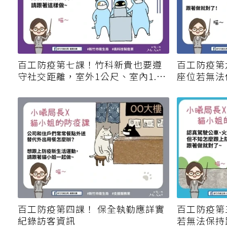
百工防疫第七課！竹科新貴也要遵
百工防疫第
守社交距離，室外1公尺、室內1.5
座位若無法
公尺，就像吉魯巴！
百工防疫第四課！ 保全執勤應詳實
百工防疫第