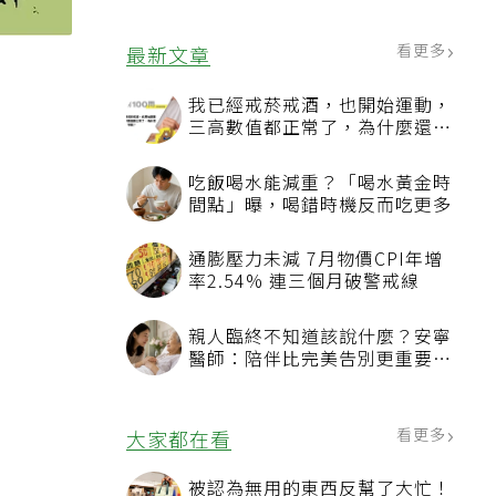
看更多
最新文章
我已經戒菸戒酒，也開始運動，
三高數值都正常了，為什麼還不
能停藥？
吃飯喝水能減重？「喝水黃金時
間點」曝，喝錯時機反而吃更多
通膨壓力未減 7月物價CPI年增
率2.54% 連三個月破警戒線
親人臨終不知道該說什麼？安寧
醫師：陪伴比完美告別更重要，
4句話值得及早說出口
看更多
大家都在看