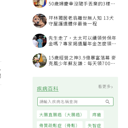
被認為無用的東西反幫了大忙！
50歲婦慶幸沒隨手丟棄的3樣物
品
坪林獨居老翁離世無人知 13犬
守屋護遺體伴最後一程
先生走了，太太可以續領勞保年
金嗎？專家揭遺屬年金怎麼領，
看順位還要看資格
15歲經營之神3.9億暴富落幕 麥
克風少年蘇友謙：每天領700元
過日子
起
看更多
疾病百科
大腸直腸癌（大腸癌）
痔瘡