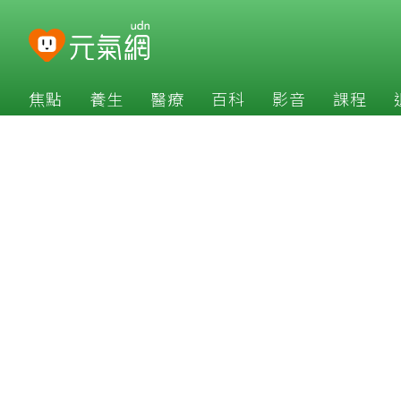
焦點
養生
醫療
百科
影音
課程