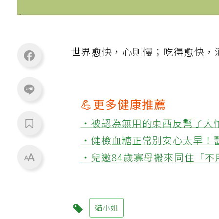
世界愈快，心則慢；吃得愈快，
💪更多健康推薦
‧被認為無用的東西反幫了大
‧健檢血糖正常別安心太早！
‧兒邀84歲寡母搬來同住「
貓小姐