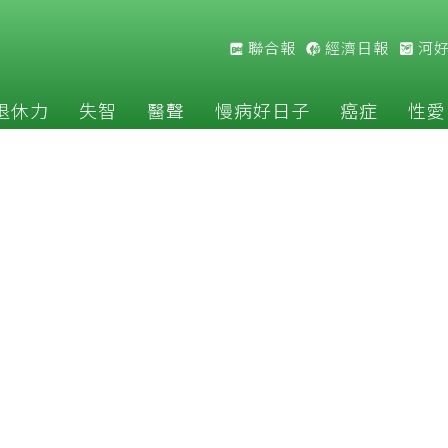
聯合報
經濟日報
河
退休力
失智
醫聲
慢病好日子
癌症
性愛