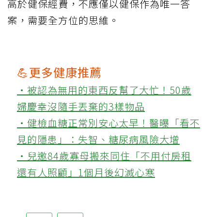
高於健保經費，不應僅以健保作為唯一答
案，需要全方位的思維。
💪更多健康推薦
‧被認為無用的東西反幫了大忙！50歲
婦慶幸沒隨手丟棄的3樣物品
‧健檢血糖正常別安心太早！醫曝「看不
見的隱患」：失智、糖尿病風險大增
‧兒邀84歲寡母搬來同住「不用付房租
還有人照顧」1個月後幻滅心寒