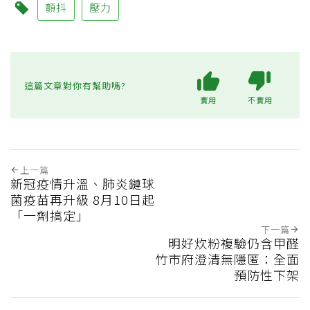
顫抖
壓力
這篇文章對你有幫助嗎?
實用
不實用
上一篇
新冠疫情升溫、肺炎鏈球
菌疫苗再升級 8月10日起
「一劑搞定」
下一篇
明好炊粉複驗仍含甲醛
竹市府澄清無隱匿：全面
預防性下架