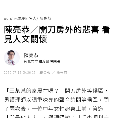
udn
/
元氣網
/
名人
/
陳亮恭
陳亮恭／開刀房外的悲喜 看
見人文關懷
陳亮恭
台北市立關渡醫院院長
聯合報 ／ 陳亮恭
2020-07-13 09:36:15
「王某某的家屬在嗎？」開刀房外等候區，
男護理師以穩重嘹亮的聲音詢問等候區，問
了兩次後，一位中年女性起身上前，答道
「我是他太太」。護理師說：「手術順利完