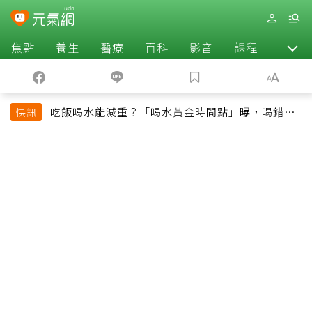
焦點
養生
醫療
百科
影音
課程
退休
吃飯喝水能減重？「喝水黃金時間點」曝，喝錯時
快訊
機反而吃更多