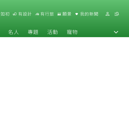
好如初
有設計
有行旅
願景
我的新聞
名人
專題
活動
寵物