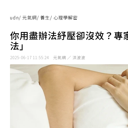
udn
/
元氣網
/
養生
/
心理學解密
你用盡辦法紓壓卻沒效？專
法」
2025-06-17 11:55:24
元氣網 ／ 洪波波