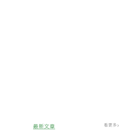
能
中
型
看更多
最新文章