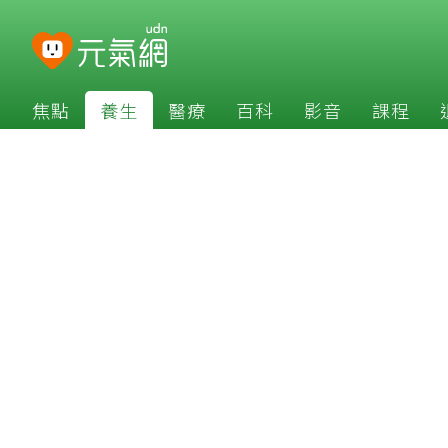
焦點
養生
醫療
百科
影音
課程