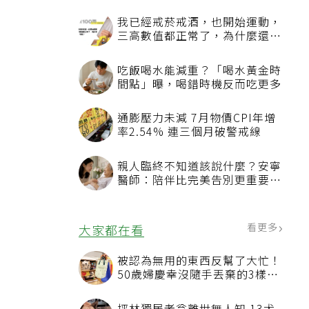
我已經戒菸戒酒，也開始運動，
三高數值都正常了，為什麼還不
能停藥？
吃飯喝水能減重？「喝水黃金時
間點」曝，喝錯時機反而吃更多
指
通膨壓力未減 7月物價CPI年增
率2.54% 連三個月破警戒線
親人臨終不知道該說什麼？安寧
醫師：陪伴比完美告別更重要，
4句話值得及早說出口
看更多
大家都在看
被認為無用的東西反幫了大忙！
50歲婦慶幸沒隨手丟棄的3樣物
品
建