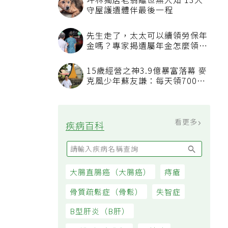
坪林獨居老翁離世無人知 13犬
守屋護遺體伴最後一程
先生走了，太太可以續領勞保年
金嗎？專家揭遺屬年金怎麼領，
看順位還要看資格
15歲經營之神3.9億暴富落幕 麥
克風少年蘇友謙：每天領700元
過日子
看更多
疾病百科
大腸直腸癌（大腸癌）
痔瘡
選
骨質疏鬆症（骨鬆）
失智症
，
B型肝炎（B肝）