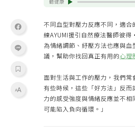
聽健康
不同血型對壓力反應不同，適合的情
練AYUMI援引自然療法醫師彼得・
為情緒調節、紓壓方法也應與血
議，幫助你找回真正有用的
心理
面對生活與工作的壓力，我們常
有些時候，這些「好方法」反而讓
力的感受強度與情緒反應並不相
可能陷入負向循環。」