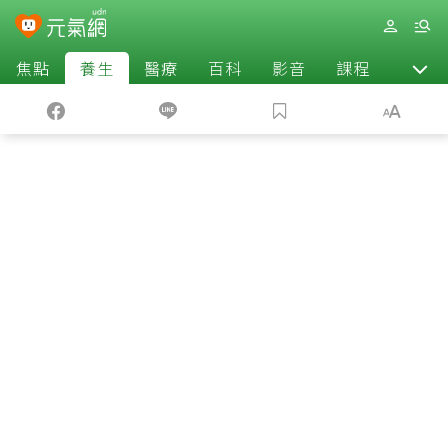
焦點
養生
醫療
百科
影音
課程
退休