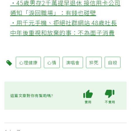
‧45歲男存2千萬提早退休 接信用卡公司
通知「淚回職場」：有錢也碰壁
‧用千元手機、拒絕社群網站 48歲社長
中年後重視和放棄的事：不為面子消費
心理健康
心情
演唱會
猝死
自殺
這篇文章對你有幫助嗎?
實用
不實用