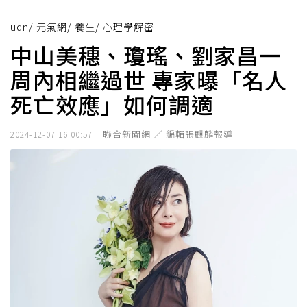
udn
/
元氣網
/
養生
/
心理學解密
中山美穗、瓊瑤、劉家昌一
周內相繼過世 專家曝「名人
死亡效應」如何調適
聯合新聞網 ／ 編輯張麒麟報導
2024-12-07 16:00:57